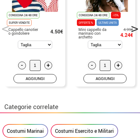
CONSEGNA 24/48 ORE
CONSEGNA 24/48 ORE
-15%
SUPER VENDITE
OFFERTE %
ULTIME UNITÀ
4.99€
Cappello canotier
Mini cappello da
4.50€
o gondoliere
marinaio con
4.24€
archetto
-
+
-
+
AGGIUNGI
AGGIUNGI
Categorie correlate
Costumi Marinai
Costumi Esercito e Militari