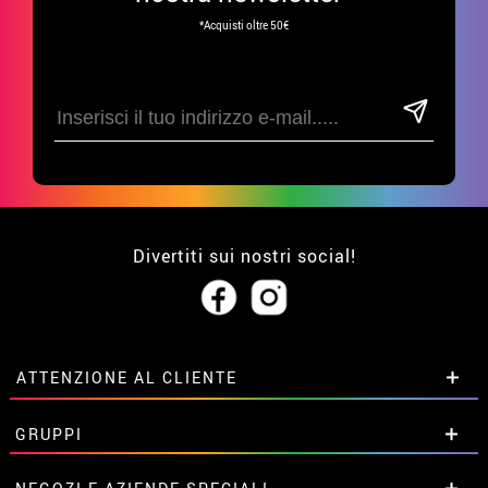
*Acquisti oltre 50€
Divertiti sui nostri social!
ATTENZIONE AL CLIENTE
• Su di noi
GRUPPI
• Condizioni di vendita
• Avviso legale
privacy
Sconti speciali per gruppi.