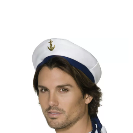
Inizio
Accessori
Berretti e Cappelli
Cabina marinaio a berretto con ancora