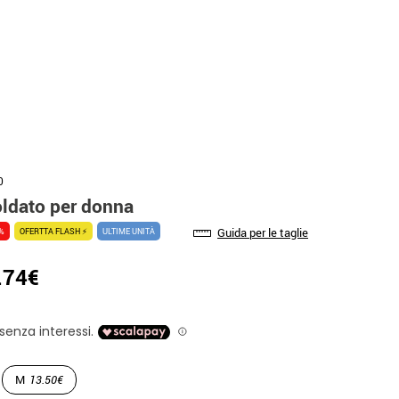
0
oldato per donna
Guida per le taglie
0%
OFERTTA FLASH ⚡
ULTIME UNITÀ
.74€
M
13.50€