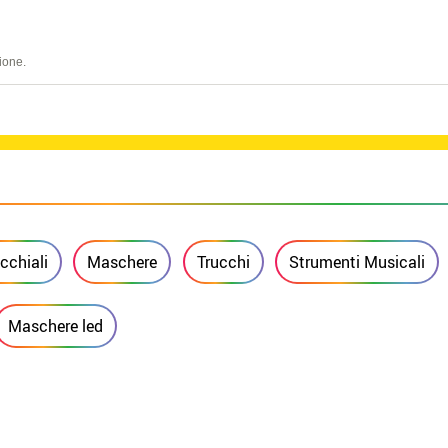
ione.
cchiali
Maschere
Trucchi
Strumenti Musicali
Maschere led