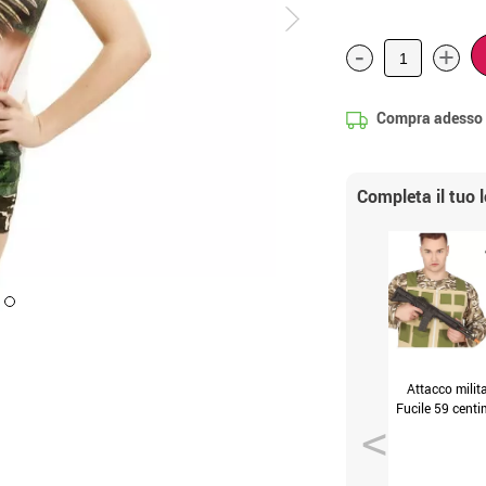
-
+
Compra adesso
Completa il tuo 
Attacco milit
Fucile 59 centi