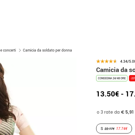
 e concerti
Camicia da soldato per donna
4.34/5.0
Camicia da s
CONSEGNA 24/48 ORE
-2
13.50€ - 17
S
17.74€
22.17€