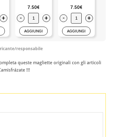
7.50€
7.50€
9.50€
+
-
+
-
+
-
+
AGGIUNGI
AGGIUNGI
AGGIUNGI
ricante/responsabile
ompleta queste magliette originali con gli articoli
amisfrázate !!!