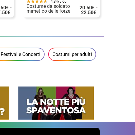
4.34/5.00
Costume da soldato
Costume da
.50€ -
20.50€ -
mimetico delle forze
della mar
7.50€
22.50€
speciali da donna
di colore 
Festival e Concerti
Costumi per adulti