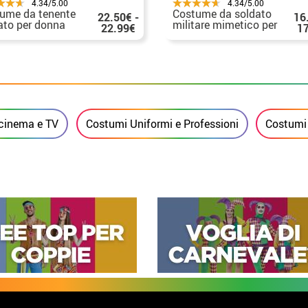
4.34/5.00
4.34/5.00
ume da tenente
Costume da soldato
22.50€ -
16
ato per donna
militare mimetico per
22.99€
1
donna
 cinema e TV
Costumi Uniformi e Professioni
Costumi 