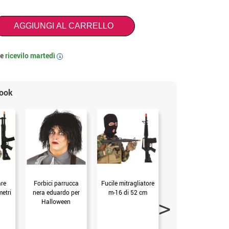
AGGIUNGI AL CARRELLO
 e
ricevilo
martedì
i
look
are
Forbici parrucca
Fucile mitragliatore
Fucile d'assalto 69
metri
nera eduardo per
m-16 di 52 cm
cm
Halloween