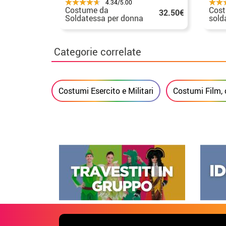
4.34/5.00
Costume da
Cost
32.50€
Soldatessa per donna
sold
Categorie correlate
Costumi Esercito e Militari
Costumi Film,