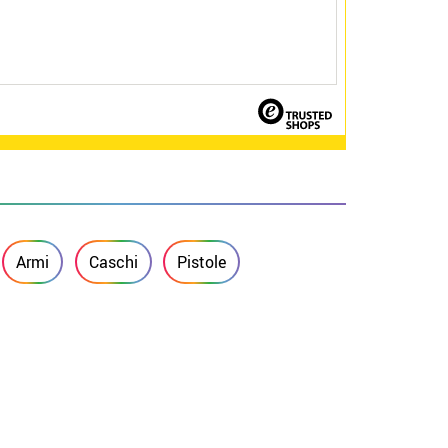
Armi
Caschi
Pistole