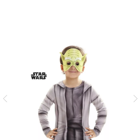
Inizio
Costumi
Star Wars
Camicia per ragazzo di yoda master star wars p