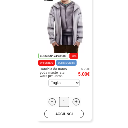
CONSEGNA 24/48 ORE
-70%
OFFERTE %
ULTIME UNITÀ
16.79€
Camicia da uomo
yoda master star
5.00€
wars per uomo
-
+
AGGIUNGI