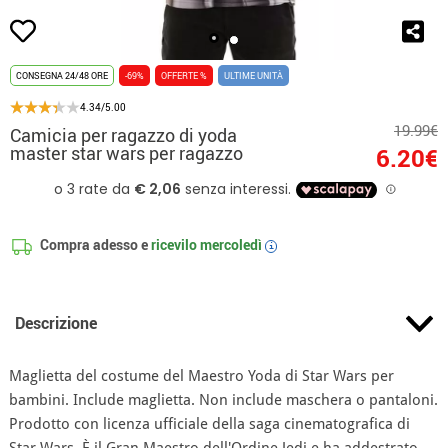
CONSEGNA 24/48 ORE
-69%
OFFERTE %
ULTIME UNITÀ
4.34/5.00
19.99€
Camicia per ragazzo di yoda
master star wars per ragazzo
6.20€
Compra adesso e
ricevilo
mercoledì
i
Descrizione
Maglietta del costume del Maestro Yoda di Star Wars per
bambini. Include maglietta. Non include maschera o pantaloni.
Prodotto con licenza ufficiale della saga cinematografica di