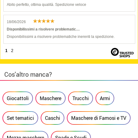
Abito perfetto, ottima qualità. Spedizione veloce
18/06/2026
Disponibilissimi a risolvere problematic…
Disponibilissimi a risolvere problematiche inerenti la spedizione.
1
2
Cos'altro manca?
Giocattoli
Maschere
Trucchi
Armi
Set tematici
Caschi
Maschere di Famosi e TV
Mezzo maschere
Spade e Scudi