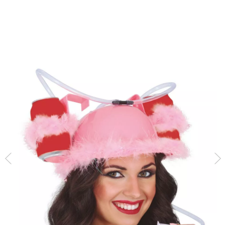
Inizio
Accessori
Berretti e Cappelli
Caschi
Casco in piume rosa con 