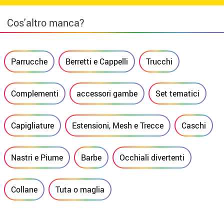
Cos'altro manca?
Parrucche
Berretti e Cappelli
Trucchi
Complementi
accessori gambe
Set tematici
Capigliature
Estensioni, Mesh e Trecce
Caschi
Nastri e Piume
Barbe
Occhiali divertenti
Collane
Tuta o maglia