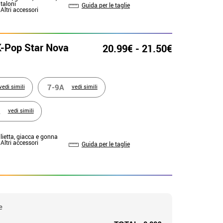
taloni
Guida per le taglie
 Altri accessori
-Pop Star Nova
20.99€ - 21.50€
7-9A
vedi simili
vedi simili
A
vedi simili
lietta, giacca e gonna
 Altri accessori
Guida per le taglie
e