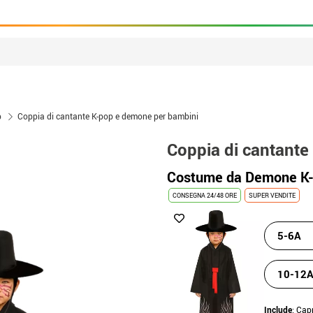
p
Coppia di cantante K-pop e demone per bambini
Coppia di cantant
Costume da Demone K-
CONSEGNA 24/48 ORE
SUPER VENDITE
5-6A
10-12
Include
: Cap