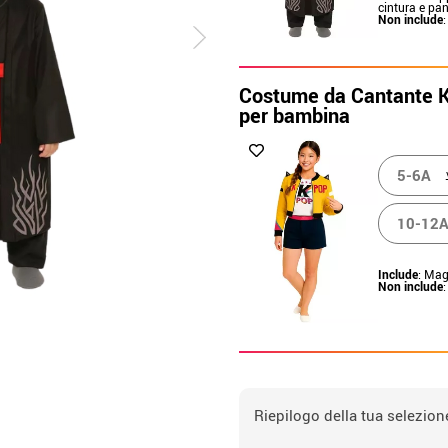
cintura e pan
Non include
:
Costume da Cantante K
per bambina
5-6A
10-12
Include
: Mag
Non include
:
Riepilogo della tua selezion