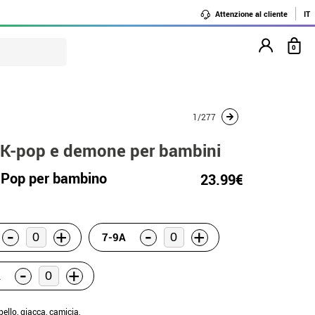
Attenzione al cliente
IT
0
1/277
e K-pop e demone per bambini
Pop per bambino
23.99€
-
-
+
+
7-9A
-
+
A
pello, giacca, camicia,