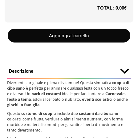
TOTAL:
0.00€
Aggiungi al carrello
Descrizione
Divertente, originale e piena di vitamine! Questa simpatica
coppia di
cibo sano
è perfetta per animare qualsiasi festa con un tocco fresco
e diverso. Un
pack di costumi
ideale per farsi notare a
Carnevale
,
feste a tema
, addii al celibato o nubilato,
eventi scolastici
o anche
giochi in famiglia
.
Questo
costume di coppia
include due
costumi da cibo sano
colorati, come frutta, verdura o altri alimenti nutrienti, con forme
morbide e materiali comodi per garantire libertà di movimento e
tanto divertimento.