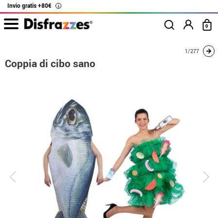
Invio gratis +80€
i
0
Inizio
Costumi
Costumi per coppie
Coppia di cibo sano
1/277
Coppia di cibo sano