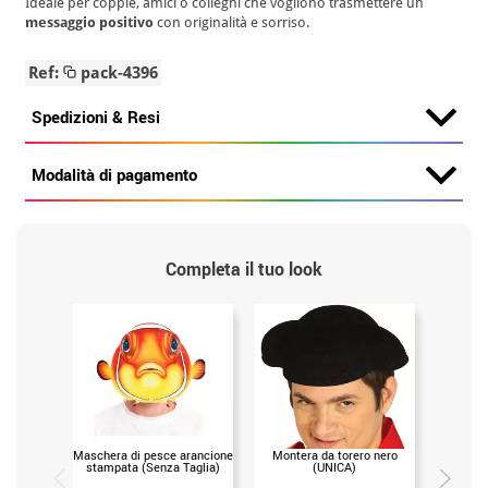
Ideale per coppie, amici o colleghi che vogliono trasmettere un
messaggio positivo
con originalità e sorriso.
Ref:
pack-4396
Spedizioni & Resi
Modalità di pagamento
Completa il tuo look
Maschera di pesce arancione
Montera da torero nero
Set h
stampata (Senza Taglia)
(UNICA)