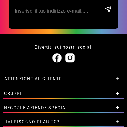
Divertiti sui nostri social!
ATTENZIONE AL CLIENTE
• Su di noi
GRUPPI
• Condizioni di vendita
• Avviso legale
privacy
Sconti speciali per gruppi.
NEGOZI E AZIENDE SPECIALI
• Attenzione al cliente
Contattaci qui
• Utilizzo dei cookies
Sconti speciali per gruppi.
HAI BISOGNO DI AIUTO?
•
Impostazioni dei cookie