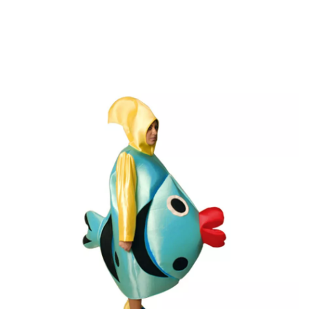
Inizio
Costumi
Costumi costumi originali
Costume da pesce adulto