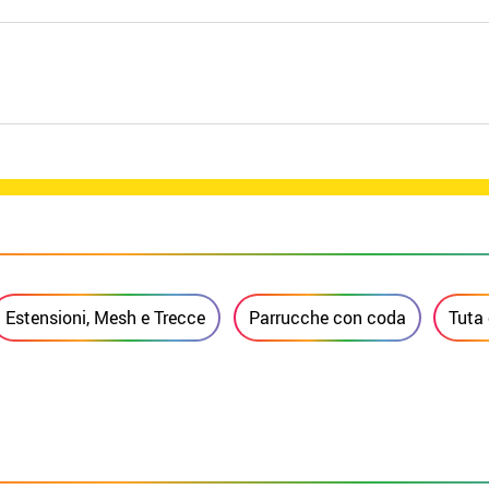
Estensioni, Mesh e Trecce
Parrucche con coda
Tuta