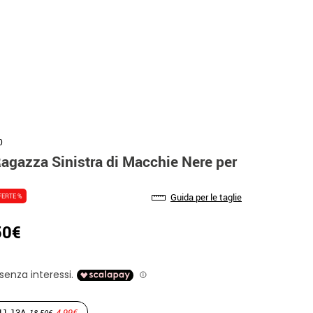
0
agazza Sinistra di Macchie Nere per
Guida per le taglie
FERTE %
50€
11-13A
4.99€
18.50€