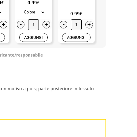
9€
0.99€
1.99€
0.99€
+
-
+
-
+
-
+
AGGIUNGI
AGGIUNGI
AGGIUNGI
ricante/responsabile
on motivo a pois; parte posteriore in tessuto