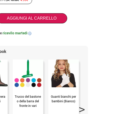
AGGIUNGI AL CARRELLO
 e
ricevilo
martedì
i
look
 nera
Trucco del bastone
Guanti bianchi per
Collant per bambini
i
o della barra del
bambini (Bianco)
fronte in vari
colori.alpino