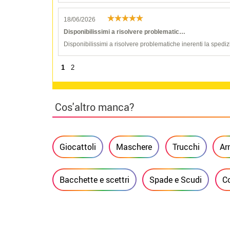
18/06/2026
Disponibilissimi a risolvere problematic…
Disponibilissimi a risolvere problematiche inerenti la spediz
1
2
Cos'altro manca?
Giocattoli
Maschere
Trucchi
Ar
Bacchette e scettri
Spade e Scudi
Co