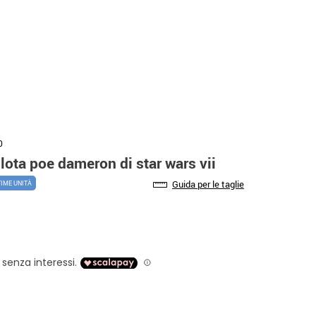
0
lota poe dameron di star wars vii
Guida per le taglie
TIME UNITÀ