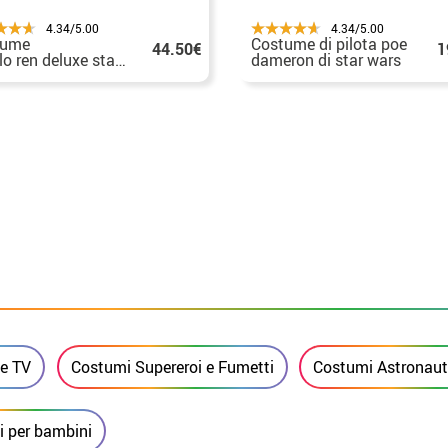
4.34/5.00
4.34/5.00
tume
Costume di pilota poe
44.50€
1
lo ren deluxe star wars vii
dameron di star wars
ragazzo
vii
 e TV
Costumi Supereroi e Fumetti
Costumi Astronauti
 per bambini