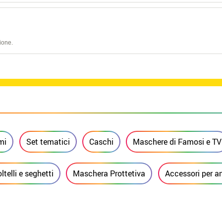
ione.
mi
Set tematici
Caschi
Maschere di Famosi e TV
ltelli e seghetti
Maschera Prottetiva
Accessori per a