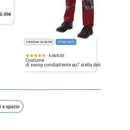
costume M
9.99€
per i raga
CONSEGNA 24/48 ORE
ULTIME UNITÀ
4.34/5.00
Costume
29.99€ -
di xwing combattente ep7 stella deluxeguerre per
39.99€
bambino
 e spazio