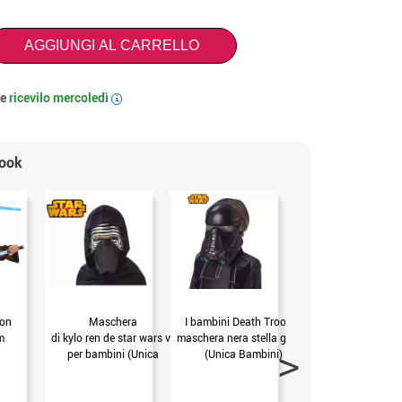
AGGIUNGI AL CARRELLO
 e
ricevilo
mercoledì
i
look
-37
con
Maschera
I bambini Death Trooper
Droid mask k-2so
m
di kylo ren de star wars vii
maschera nera stella guerre
child star guerre
per bambini (Unica
(Unica Bambini)
(Unica Bambini)
Bambini)