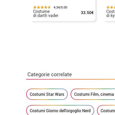
4.34/5.00
Costume
Cos
33.50€
di darth vader
di ky
per 
Categorie correlate
Costumi Star Wars
Costumi Film, cinema
Costumi Giorno dell'orgoglio Nerd
Costumi