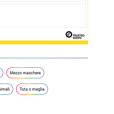
Mezzo maschere
nimali
Tuta o maglia