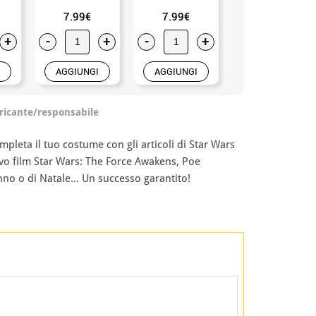
2.48€
7.99€
7.99€
3.99€
+
-
+
-
+
-
+
AGGIUNGI
AGGIUNGI
AGGIUNGI
ricante/responsabile
leta il tuo costume con gli articoli di Star Wars
ovo film Star Wars: The Force Awakens, Poe
no o di Natale... Un successo garantito!