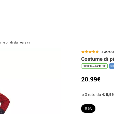
meron di star wars vii
4.34/5.0
Costume di pi
CONSEGNA 24/48 ORE
UL
20.99€
5-6A