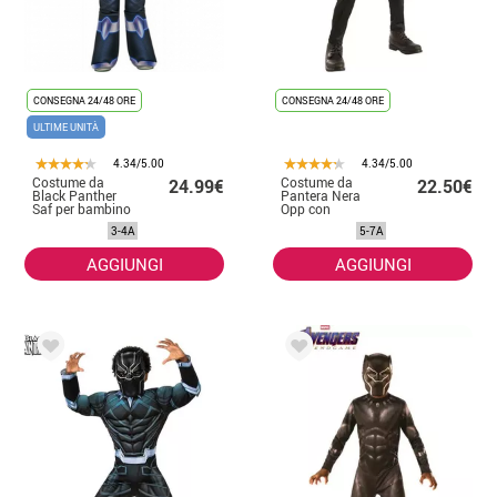
CONSEGNA 24/48 ORE
CONSEGNA 24/48 ORE
ULTIME UNITÀ
4.34/5.00
4.34/5.00
Costume da
Costume da
24.99€
22.50€
Black Panther
Pantera Nera
Saf per bambino
Opp con
maschera per
3-4A
5-7A
bambini
AGGIUNGI
AGGIUNGI