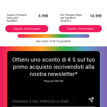
Guanti Pantera
Kit Pantera Nera
6.99€
16.99€
nera per i
per bambini:
bambini
guanti e
maschera
Esaurito - Fammi sapere
Esaurito - Fammi sapere
Hai visto
10
di 10 prodotti
Ottieni uno sconto di € 5 sul tuo
primo acquisto iscrivendoti alla
nostra newsletter*
*Acquisti oltre 50€