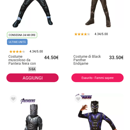
4.34/5.00
CONSEGNA 24/48 ORE
ULTIME UNITÀ
4.34/5.00
Costume
Costume di Black
44.50€
33.50€
muscoloso da
Panther
Pantera Nera con
Endgame
maschera deluxe
classico per
5-6A
per bambini
bambino
AGGIUNGI
Esaurito - Fammi sapere