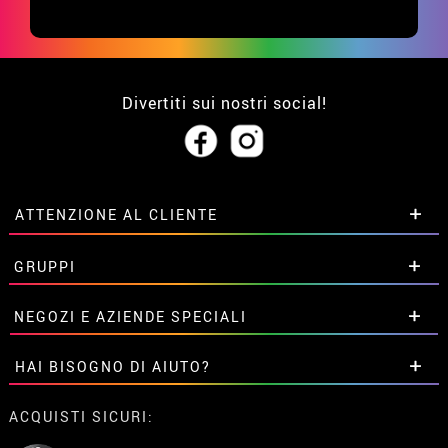
Divertiti sui nostri social!
ATTENZIONE AL CLIENTE
• Su di noi
GRUPPI
• Condizioni di vendita
• Avviso legale
privacy
Sconti speciali per gruppi.
NEGOZI E AZIENDE SPECIALI
• Attenzione al cliente
Contattaci qui
• Utilizzo dei cookies
Sconti speciali per gruppi.
HAI BISOGNO DI AIUTO?
•
Impostazioni dei cookie
Contattaci qui
Non ho ancora fatto l'ordine
ACQUISTI SICURI:
Ho gia realizzato l’ordine