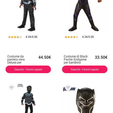
4.34/5.00
4.34/5.00
Costume da
Costume di Black
44.50€
33.50€
pantera nera
Panter Endgame
Deluxe per
per bambino
bambini e
ragazzi
Esaurito - Fammi sapere
Esaurito - Fammi sapere