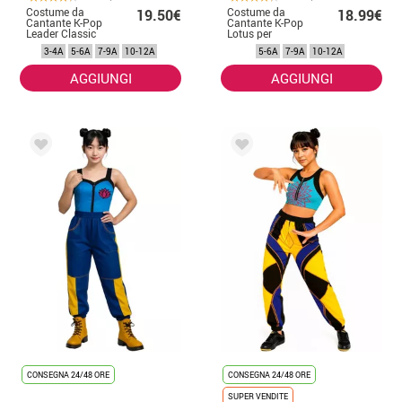
Costume da
Costume da
19.50€
18.99€
Cantante K-Pop
Cantante K-Pop
Leader Classic
Lotus per
per bambina
bambina
3-4A
5-6A
7-9A
10-12A
5-6A
7-9A
10-12A
AGGIUNGI
AGGIUNGI
CONSEGNA 24/48 ORE
CONSEGNA 24/48 ORE
SUPER VENDITE