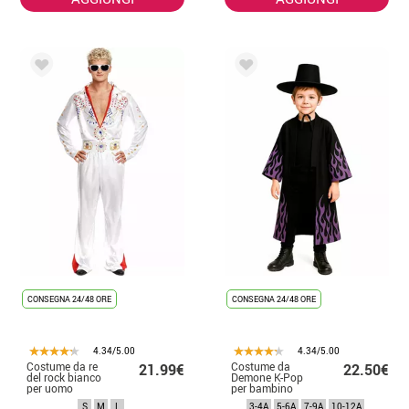
CONSEGNA 24/48 ORE
CONSEGNA 24/48 ORE
4.34/5.00
4.34/5.00
Costume da re
Costume da
21.99€
22.50€
del rock bianco
Demone K-Pop
per uomo
per bambino
S
M
L
3-4A
5-6A
7-9A
10-12A