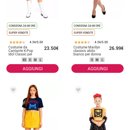
CONSEGNA 24/48 ORE
CONSEGNA 24/48 ORE
SUPER VENDITE
SUPER VENDITE
4.34/5.00
4.34/5.00
Costume da
Costume Marilyn
23.50€
26.99€
Cantante K-Pop
classico abito
Idol Classic per
bianco per donna
donna
XS
S
M
L
S
M
L
AGGIUNGI
AGGIUNGI