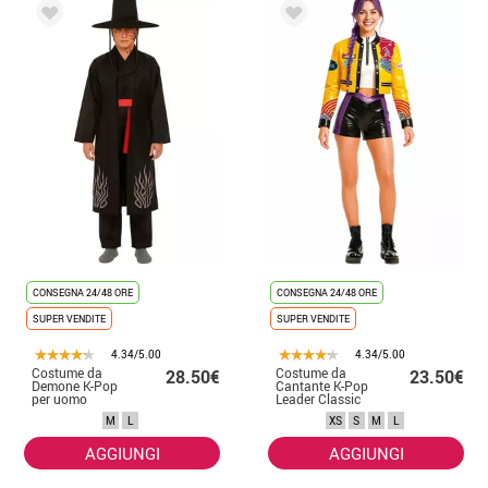
CONSEGNA 24/48 ORE
CONSEGNA 24/48 ORE
SUPER VENDITE
SUPER VENDITE
4.34/5.00
4.34/5.00
Costume da
Costume da
28.50€
23.50€
Demone K-Pop
Cantante K-Pop
per uomo
Leader Classic
per donna
M
L
XS
S
M
L
AGGIUNGI
AGGIUNGI