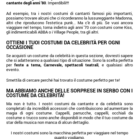
cantante degli anni '80
. Imperdibili!!!
Ad esempio, tra i nostri costumi di cantanti famosi più importanti,
possiamo trovare alcuni che ci ricorderanno la lussureggiante Madonna,
altri che riproducono l'estetica punk... Ma c'è di più. Se vuoi ancora
viaggiare nel tempo, torna indietro agli anni '70 con costumi come Kiss,
gli indimenticabili ABBA o i Village People, tra gli altri.
OTTIENI I TUOI COSTUMI DA CELEBRITÀ PER OGNI
OCCASIONE
Se acquisti un costume da celebrità in questa sezione, dovresti sapere
che si adatteranno a qualsiasi tipo di situazione. Sono la scelta perfetta
per
feste a tema, Carnevale, spettacoli teatrali
, e qualsiasi altro
evento.
Smettila di cercare perché hai trovato il costume perfetto per te!
MA ABBIAMO ANCHE DELLE SORPRESE IN SERBO CON I
COSTUME DA CELEBRITÀ!
Ma non è tutto. I nostri costumi da cantante e da celebrità sono
completati da incredibili accessori che contribuiscono ad aumentare la
magia di ogni costume. Cappelli, parrucche, cappelli, occhiali da
costume o trucco sono anche disponibili in modo che il tuo costume da
star della musica non manca di alcun dettaglio.
I nostri costumi sono la macchina perfetta per viaggiare nel tempo
quanto vogliamo.