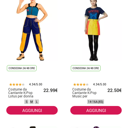
CONSEGNA 24/48 ORE
CONSEGNA 24/48 ORE
4.34/5.00
4.34/5.00
Costume da
Costume da
22.99€
22.50€
Cantante K-Pop
Cantante K-Pop
Lotus per donna
Music per
adolescente
S
M
L
14-16A (XS)
AGGIUNGI
AGGIUNGI