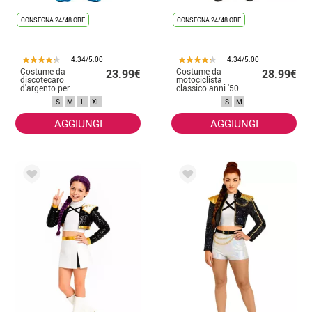
CONSEGNA 24/48 ORE
CONSEGNA 24/48 ORE
4.34/5.00
4.34/5.00
Costume da
Costume da
23.99€
28.99€
discotecaro
motociclista
d'argento per
classico anni '50
uomo
da uomo
S
M
L
XL
S
M
AGGIUNGI
AGGIUNGI