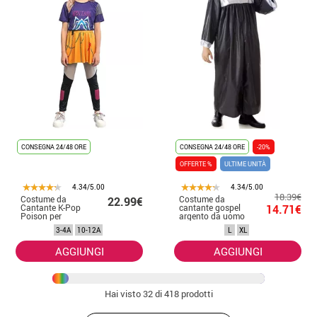
CONSEGNA 24/48 ORE
CONSEGNA 24/48 ORE
-20%
OFFERTE %
ULTIME UNITÀ
4.34/5.00
4.34/5.00
18.39€
Costume da
Costume da
22.99€
Cantante K-Pop
cantante gospel
14.71€
Poison per
argento da uomo
bambina
3-4A
10-12A
L
XL
AGGIUNGI
AGGIUNGI
Hai visto
32
di 418 prodotti