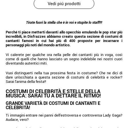
Vedi piú prodotti
Tirate fuori la stella che è in voi e stupite lo staff!!!
Perché ti piace metterti davanti allo specchio emulando le pop star più
incredibili, in Disfrazzes abbiamo creato questa sezione di costumi di
cantanti famosi in cui hai più di 400 proposte per incarnare i
personaggi più noti del mondo artistico.
Vi calerete per qualche ora nella pelle dei cantanti più in voga, così
come di quelli che hanno lasciato un segno indelebile nei nostri cuori
diventando autentici miti.
Vuoi distinguerti nella tua prossima festa in costume? Che ne dici di
dare un'occhiata a questa sezione di costumi di celebrità e rocker?
Sarai l'anima della festa!!
COSTUMI DI CELEBRITÀ E STELLE DELLA
MUSICA: SARAI TU A DETTARE IL RITMO!
GRANDE VARIETÀ DI COSTUMI DI CANTANTI E
CELEBRITÀ!
Ti immagini entrare nei panni dell'estroversa e controversa Lady Gaga?
Audace, vero?