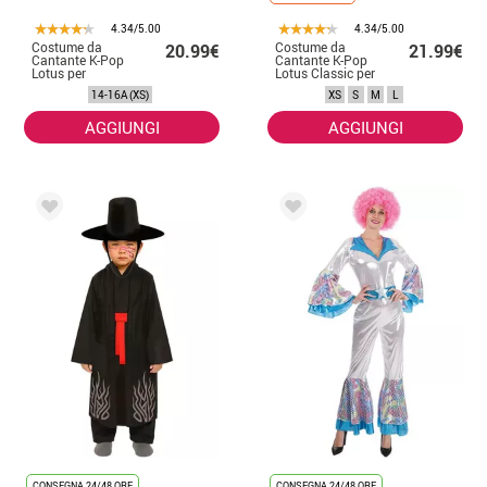
4.34/5.00
4.34/5.00
Costume da
Costume da
20.99€
21.99€
Cantante K-Pop
Cantante K-Pop
Lotus per
Lotus Classic per
adolescente
donna
14-16A (XS)
XS
S
M
L
AGGIUNGI
AGGIUNGI
CONSEGNA 24/48 ORE
CONSEGNA 24/48 ORE