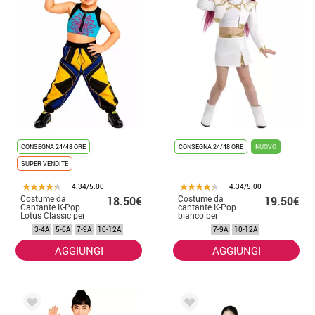
CONSEGNA 24/48 ORE
CONSEGNA 24/48 ORE
NUOVO
SUPER VENDITE
4.34/5.00
4.34/5.00
Costume da
Costume da
18.50€
19.50€
Cantante K-Pop
cantante K-Pop
Lotus Classic per
bianco per
bambina
bambina
3-4A
5-6A
7-9A
10-12A
7-9A
10-12A
AGGIUNGI
AGGIUNGI