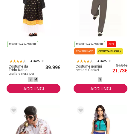
CONSEGNA 24/48 ORE
CONSEGNA 24/48 ORE
-30%
CONSIGLIATO
OFERTTA FLASH ⚡
4.34/5.00
4.34/5.00
31.04€
Costume da
Costume uomini
39.99€
Frida Kahlo
neri del Casket
21.73€
gialla e nera per
donna
S
M
S
AGGIUNGI
AGGIUNGI