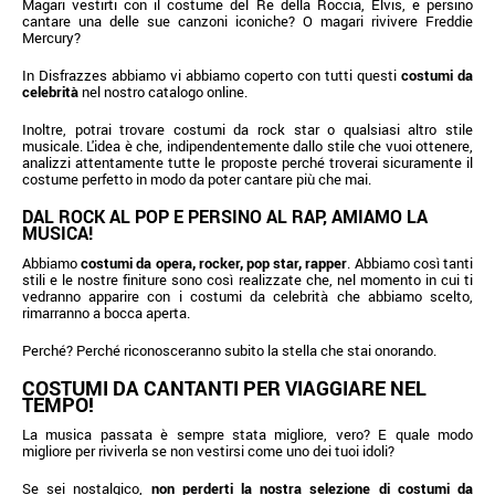
Magari vestirti con il costume del Re della Roccia, Elvis, e persino
cantare una delle sue canzoni iconiche? O magari rivivere Freddie
Mercury?
In Disfrazzes abbiamo vi abbiamo coperto con tutti questi
costumi da
celebrità
nel nostro catalogo online.
Inoltre, potrai trovare costumi da rock star o qualsiasi altro stile
musicale. L'idea è che, indipendentemente dallo stile che vuoi ottenere,
analizzi attentamente tutte le proposte perché troverai sicuramente il
costume perfetto in modo da poter cantare più che mai.
DAL ROCK AL POP E PERSINO AL RAP, AMIAMO LA
MUSICA!
Abbiamo
costumi da opera, rocker, pop star, rapper
. Abbiamo così tanti
stili e le nostre finiture sono così realizzate che, nel momento in cui ti
vedranno apparire con i costumi da celebrità che abbiamo scelto,
rimarranno a bocca aperta.
Perché? Perché riconosceranno subito la stella che stai onorando.
COSTUMI DA CANTANTI PER VIAGGIARE NEL
TEMPO!
La musica passata è sempre stata migliore, vero? E quale modo
migliore per riviverla se non vestirsi come uno dei tuoi idoli?
Se sei nostalgico,
non perderti la nostra selezione di costumi da