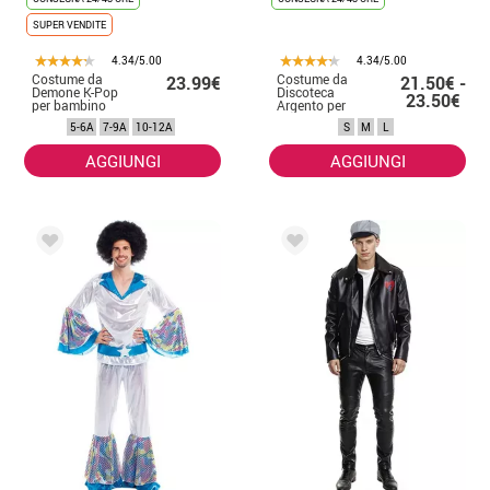
SUPER VENDITE
4.34/5.00
4.34/5.00
Costume da
Costume da
23.99€
21.50€ -
Demone K-Pop
Discoteca
23.50€
per bambino
Argento per
donna
5-6A
7-9A
10-12A
S
M
L
AGGIUNGI
AGGIUNGI