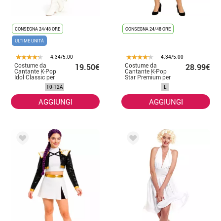
CONSEGNA 24/48 ORE
CONSEGNA 24/48 ORE
ULTIME UNITÀ
4.34/5.00
4.34/5.00
Costume da
Costume da
19.50€
28.99€
Cantante K-Pop
Cantante K-Pop
Idol Classic per
Star Premium per
bambina
donna
10-12A
L
AGGIUNGI
AGGIUNGI