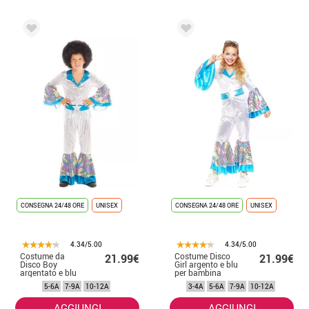
CONSEGNA 24/48 ORE
UNISEX
CONSEGNA 24/48 ORE
UNISEX
4.34/5.00
4.34/5.00
Costume da
Costume Disco
21.99€
21.99€
Disco Boy
Girl argento e blu
argentato e blu
per bambina
per bambino
5-6A
7-9A
10-12A
3-4A
5-6A
7-9A
10-12A
AGGIUNGI
AGGIUNGI