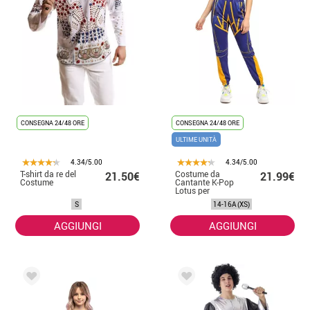
CONSEGNA 24/48 ORE
CONSEGNA 24/48 ORE
ULTIME UNITÀ
4.34/5.00
4.34/5.00
T-shirt da re del
Costume da
21.50€
21.99€
Costume
Cantante K-Pop
Lotus per
adolescente
S
14-16A (XS)
AGGIUNGI
AGGIUNGI