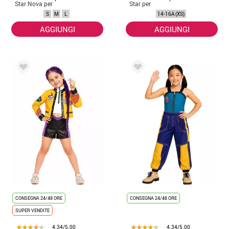
Star Nova per
Star per
donna
adolescente
S
M
L
14-16A (XS)
AGGIUNGI
AGGIUNGI
CONSEGNA 24/48 ORE
CONSEGNA 24/48 ORE
SUPER VENDITE
4.34/5.00
4.34/5.00