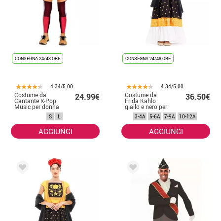
CONSEGNA 24/48 ORE
CONSEGNA 24/48 ORE
4.34/5.00
4.34/5.00
Costume da
Costume da
24.99€
36.50€
Cantante K-Pop
Frida Kahlo
Music per donna
giallo e nero per
bambina
S
L
3-4A
5-6A
7-9A
10-12A
AGGIUNGI
AGGIUNGI