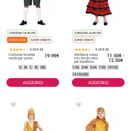
CONSEGNA 24/48 ORE
CONSEGNA 24/48 ORE
CONSIGLIATO
SUPER VENDITE
SUPER VENDITE
4.34/5.00
4.34/5.00
Costume tirolese
Sevillana rosso
19.99€
11.50€ -
verde per uomo
con bordo nero
12.50€
per bambina
S
M
L
XL
XXL
1-2A
3-4A
5-6A
7-9A
10-12A
13-15A (XS)
AGGIUNGI
AGGIUNGI