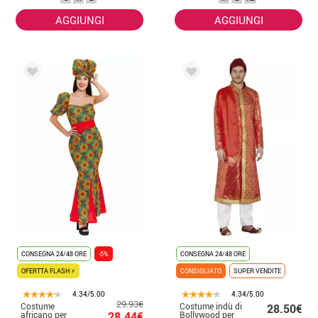
AGGIUNGI
AGGIUNGI
CONSEGNA 24/48 ORE
-5%
CONSEGNA 24/48 ORE
OFERTTA FLASH ⚡
CONSIGLIATO
SUPER VENDITE
4.34/5.00
4.34/5.00
29.93€
Costume
Costume indù di
28.50€
africano per
28.44€
Bollywood per