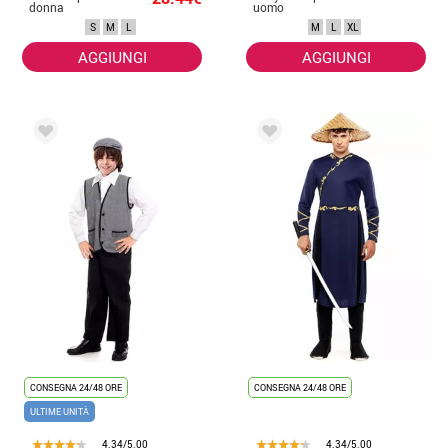
donna
uomo
S
M
L
M
L
XL
AGGIUNGI
AGGIUNGI
CONSEGNA 24/48 ORE
CONSEGNA 24/48 ORE
ULTIME UNITÀ
4.34/5.00
4.34/5.00