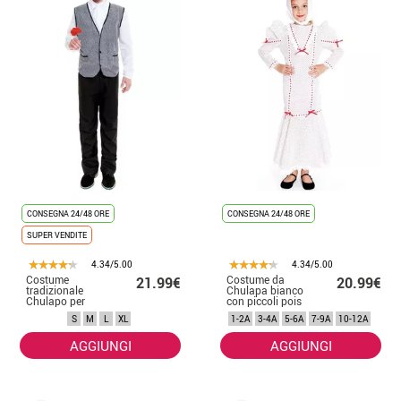
CONSEGNA 24/48 ORE
CONSEGNA 24/48 ORE
SUPER VENDITE
4.34/5.00
4.34/5.00
Costume
Costume da
21.99€
20.99€
tradizionale
Chulapa bianco
Chulapo per
con piccoli pois
uomo
rossi per
S
M
L
XL
1-2A
3-4A
5-6A
7-9A
10-12A
bambina
AGGIUNGI
AGGIUNGI