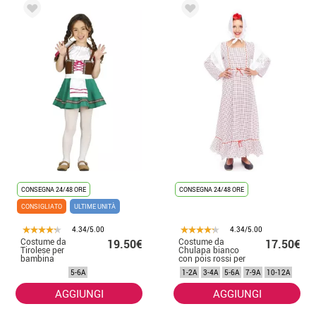
CONSEGNA 24/48 ORE
CONSEGNA 24/48 ORE
CONSIGLIATO
ULTIME UNITÀ
4.34/5.00
4.34/5.00
Costume da
Costume da
19.50€
17.50€
Tirolese per
Chulapa bianco
bambina
con pois rossi per
bambina
5-6A
1-2A
3-4A
5-6A
7-9A
10-12A
AGGIUNGI
AGGIUNGI