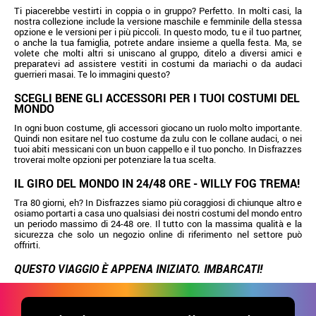
Ti piacerebbe vestirti in coppia o in gruppo? Perfetto. In molti casi, la
nostra collezione include la versione maschile e femminile della stessa
opzione e le versioni per i più piccoli. In questo modo, tu e il tuo partner,
o anche la tua famiglia, potrete andare insieme a quella festa. Ma, se
volete che molti altri si uniscano al gruppo, ditelo a diversi amici e
preparatevi ad assistere vestiti in costumi da mariachi o da audaci
guerrieri masai. Te lo immagini questo?
SCEGLI BENE GLI ACCESSORI PER I TUOI COSTUMI DEL
MONDO
In ogni buon costume, gli accessori giocano un ruolo molto importante.
Quindi non esitare nel tuo costume da zulu con le collane audaci, o nei
tuoi abiti messicani con un buon cappello e il tuo poncho. In Disfrazzes
troverai molte opzioni per potenziare la tua scelta.
IL GIRO DEL MONDO IN 24/48 ORE - WILLY FOG TREMA!
Tra 80 giorni, eh? In Disfrazzes siamo più coraggiosi di chiunque altro e
osiamo portarti a casa uno qualsiasi dei nostri costumi del mondo entro
un periodo massimo di 24-48 ore. Il tutto con la massima qualità e la
sicurezza che solo un negozio online di riferimento nel settore può
offrirti.
QUESTO VIAGGIO È APPENA INIZIATO. IMBARCATI!