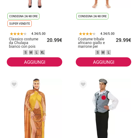
CONSEGNA 24/48 ORE
CONSEGNA 24/48 ORE
SUPER VENDITE
4.34/5.00
4.34/5.00
Classico costume
Costume tribale
20.99€
29.99€
da Chulapa
africano giallo e
bianco con pois
marrone per
rossi per donna
uomo
S
M
L
XL
S
M
L
AGGIUNGI
AGGIUNGI