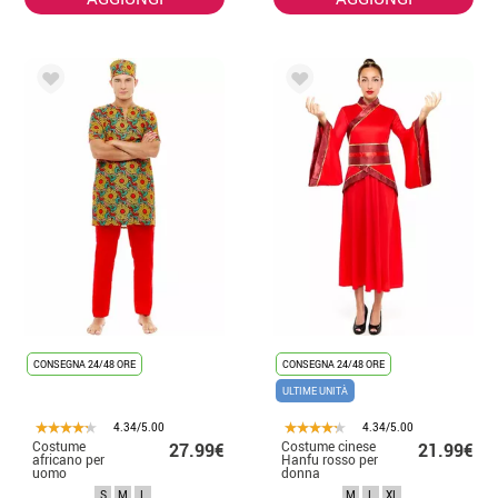
CONSEGNA 24/48 ORE
CONSEGNA 24/48 ORE
ULTIME UNITÀ
4.34/5.00
4.34/5.00
Costume
Costume cinese
27.99€
21.99€
africano per
Hanfu rosso per
uomo
donna
S
M
L
M
L
XL