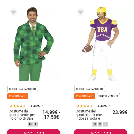
CONSEGNA 24/48 ORE
CONSEGNA 24/48 ORE
CONSIGLIATO
CONSIGLIATO
SUPER VENDITE
4.34/5.00
4.34/5.00
Costume da
Costume del
14.99€ -
23.99€
giacca verde per
quarterback che
17.50€
il giorno di San
indossa viola e
Patrizio da uomo
giallo per l'uomo
M
L
S
M
L
AGGIUNGI
AGGIUNGI