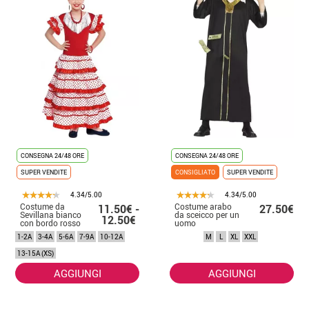
CONSEGNA 24/48 ORE
CONSEGNA 24/48 ORE
SUPER VENDITE
CONSIGLIATO
SUPER VENDITE
4.34/5.00
4.34/5.00
Costume da
Costume arabo
11.50€ -
27.50€
Sevillana bianco
da sceicco per un
12.50€
con bordo rosso
uomo
per bambina
1-2A
3-4A
5-6A
7-9A
10-12A
M
L
XL
XXL
13-15A (XS)
AGGIUNGI
AGGIUNGI