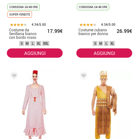
CONSEGNA 24/48 ORE
CONSEGNA 24/48 ORE
SUPER VENDITE
4.34/5.00
4.34/5.00
Costume da
Costume cubano
17.99€
26.99€
Sevillana bianco
bianco per donna
con bordo rosso
per donna
S
M
L
XL
XXL
S
M
L
XL
AGGIUNGI
AGGIUNGI