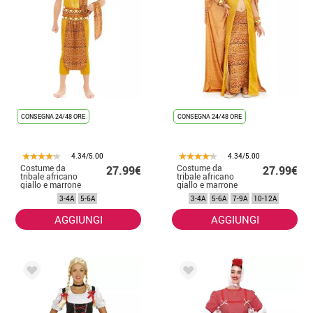
CONSEGNA 24/48 ORE
CONSEGNA 24/48 ORE
4.34/5.00
4.34/5.00
Costume da
Costume da
27.99€
27.99€
tribale africano
tribale africano
giallo e marrone
giallo e marrone
per bambino
per bambina
3-4A
5-6A
3-4A
5-6A
7-9A
10-12A
AGGIUNGI
AGGIUNGI