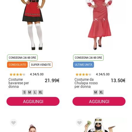
CONSEGNA 24/48 ORE
CONSEGNA 24/48 ORE
CONSIGLIATO
SUPER VENDITE
ULTIME UNITÀ
4.34/5.00
4.34/5.00
Costume
Costume da
21.99€
13.50€
bavarese per
Chulapa rosso
donna
per donna
S
M
L
XL
M
XL
AGGIUNGI
AGGIUNGI