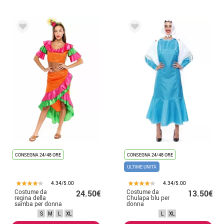
CONSEGNA 24/48 ORE
CONSEGNA 24/48 ORE
ULTIME UNITÀ
4.34/5.00
4.34/5.00
Costume da
Costume da
24.50€
13.50€
regina della
Chulapa blu per
samba per donna
donna
S
M
L
XL
L
XL