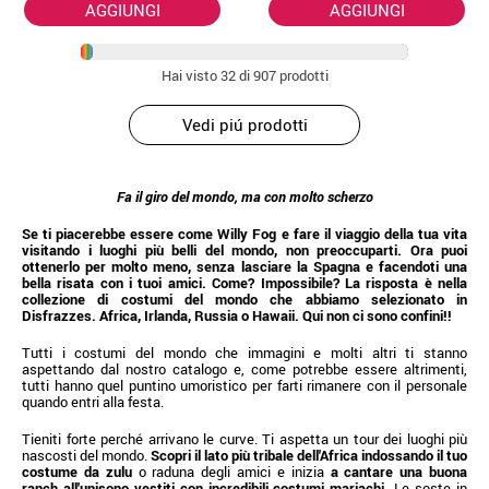
AGGIUNGI
AGGIUNGI
Hai visto
32
di 907 prodotti
Vedi piú prodotti
Fa il giro del mondo, ma con molto scherzo
Se ti piacerebbe essere come Willy Fog e fare il viaggio della tua vita
visitando i luoghi più belli del mondo, non preoccuparti. Ora puoi
ottenerlo per molto meno, senza lasciare la Spagna e facendoti una
bella risata con i tuoi amici. Come? Impossibile? La risposta è nella
collezione di costumi del mondo che abbiamo selezionato in
Disfrazzes. Africa, Irlanda, Russia o Hawaii. Qui non ci sono confini!!
Tutti i costumi del mondo che immagini e molti altri ti stanno
aspettando dal nostro catalogo e, come potrebbe essere altrimenti,
tutti hanno quel puntino umoristico per farti rimanere con il personale
quando entri alla festa.
Tieniti forte perché arrivano le curve. Ti aspetta un tour dei luoghi più
nascosti del mondo.
Scopri il lato più tribale dell'Africa indossando il tuo
costume da zulu
o raduna degli amici e inizia
a cantare una buona
ranch all'unisono vestiti con incredibili costumi mariachi.
Le soste in