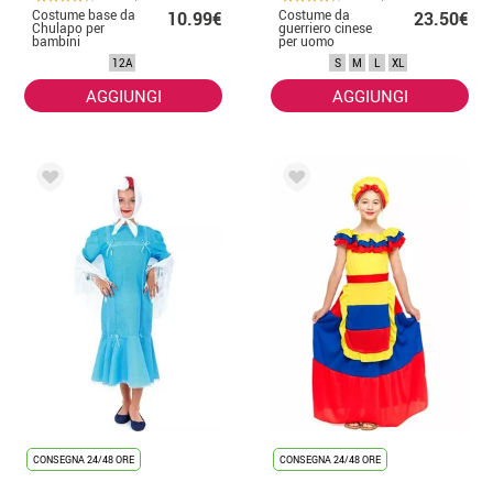
Costume base da
Costume da
10.99€
23.50€
Chulapo per
guerriero cinese
bambini
per uomo
12A
S
M
L
XL
AGGIUNGI
AGGIUNGI
CONSEGNA 24/48 ORE
CONSEGNA 24/48 ORE