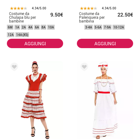
4.34/5.00
4.34/5.00
Costume da
Costume da
9.50€
22.50€
Chulapa blu per
Palenquera per
bambine
bambina
6M
1A
2A
4A
6A
8A
10A
3-4A
5-6A
7-9A
10-12A
12A
14A (XS)
AGGIUNGI
AGGIUNGI