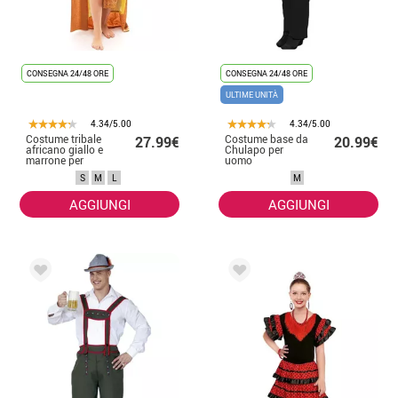
CONSEGNA 24/48 ORE
CONSEGNA 24/48 ORE
ULTIME UNITÀ
4.34/5.00
4.34/5.00
Costume tribale
Costume base da
27.99€
20.99€
africano giallo e
Chulapo per
marrone per
uomo
donna
S
M
L
M
AGGIUNGI
AGGIUNGI