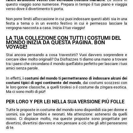
questo viaggio sono numerose. Prepara in tempo il tuo piano e viaggia
verso dove il divertimento ti porta.
Non porre limiti all'occasione in cui puoi indossare questi abiti sia in una
festa a tema o in un evento festivo in cui è permesso lasciare la
vergogna nascosta a casa. Inizia il tuo viaggio!
LA TUA COLLEZIONE CON TUTTI I COSTUMI DEL
MONDO INIZIA DA QUESTA PAGINA. BON
VOYAGE!
Stai ancora pensando a cosa travestirti? Vuoi davvero sorprendere e
cercare idee molto originali? Da Disfrazzes ti diamo una mano a trovare
tra i paesi che circondano il mondo quell'abito perfetto per lasciare i tuoi
amici senza parole.
In effetti,
i costumi del mondo ti permetteranno di indossare alcuni dei
costumi tipici di ogni continente del mondo
, dai costumi scozzesi con
le loro gonne classiche, a quelli tirolesi o il costume da zíngara esotica.
Ma ci sono molti di più!!
PER LORO Y PER LEI NELLA SUA VERSIONE PIÙ FOLLE
Tutte le proposte in costume del mondo sono disponibili sia per donne e
uomini, sia per bambini e neonati. Ma attenzione: astenersi da quelli
noiosi. Ci dispiace molto, ma queste proposte sono progettate per
divertirsi, divertirsi davvero e non pensare a ciò che gli altri penseranno
di te.