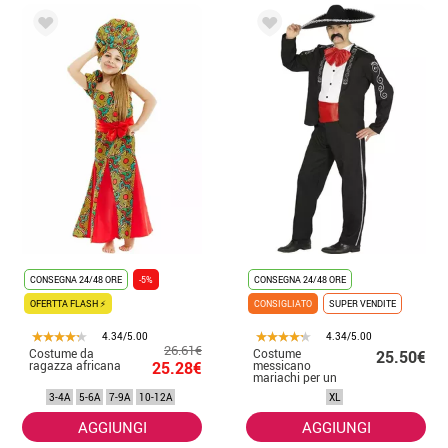
CONSEGNA 24/48 ORE
-5%
CONSEGNA 24/48 ORE
OFERTTA FLASH ⚡
CONSIGLIATO
SUPER VENDITE
4.34/5.00
4.34/5.00
26.61€
Costume da
Costume
25.50€
ragazza africana
25.28€
messicano
mariachi per un
uomo
3-4A
5-6A
7-9A
10-12A
XL
AGGIUNGI
AGGIUNGI