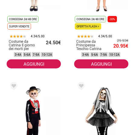
CONSEGNA 24/48 ORE
CONSEGNA 24/48 ORE
-30%
SUPER VENDITE
OFERTTA FLASH ⚡
4.34/5.00
4.34/5.00
29.93€
Costume da
Costume da
24.50€
Catrina Il giorno
Principessa
20.95€
dei morti per
Teschio Catrina
bambina
per bambina
3-4A
5-6A
7-9A
10-12A
3-4A
5-6A
7-9A
10-12A
AGGIUNGI
AGGIUNGI