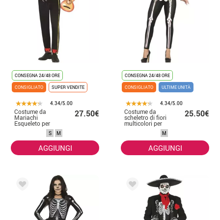
CONSEGNA 24/48 ORE
CONSEGNA 24/48 ORE
CONSIGLIATO
SUPER VENDITE
CONSIGLIATO
ULTIME UNITÀ
4.34/5.00
4.34/5.00
Costume da
Costume da
27.50€
25.50€
Mariachi
scheletro di fiori
Esqueleto per
multicolori per
uomo
donna
S
M
M
AGGIUNGI
AGGIUNGI