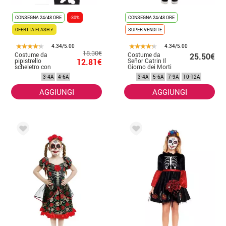
CONSEGNA 24/48 ORE
-30%
CONSEGNA 24/48 ORE
OFERTTA FLASH ⚡
SUPER VENDITE
4.34/5.00
4.34/5.00
18.30€
Costume da
Costume da
25.50€
pipistrello
12.81€
Señor Catrin Il
scheletro con
Giorno dei Morti
cappello per
per bambino
3-4A
4-6A
3-4A
5-6A
7-9A
10-12A
bambino
AGGIUNGI
AGGIUNGI