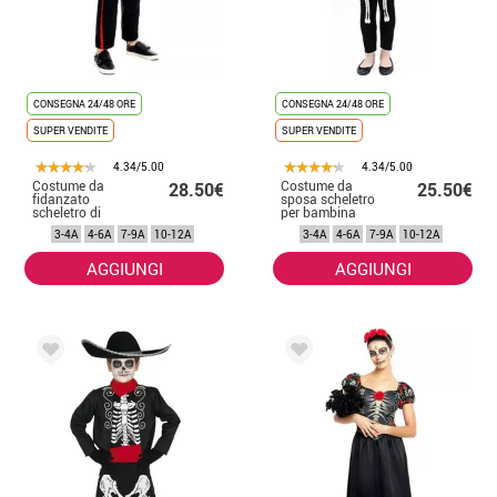
CONSEGNA 24/48 ORE
CONSEGNA 24/48 ORE
SUPER VENDITE
SUPER VENDITE
4.34/5.00
4.34/5.00
Costume da
Costume da
28.50€
25.50€
fidanzato
sposa scheletro
scheletro di
per bambina
Catrín per
3-4A
4-6A
7-9A
10-12A
3-4A
4-6A
7-9A
10-12A
bambino
AGGIUNGI
AGGIUNGI