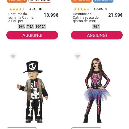
4.34/5.00
4.34/5.00
Costume da
Costume da
18.99€
21.99€
scimmia Catrina
Catrina rossa del
a fiori per
giorno dei morti
bambina
per bambina
5-6A
7-9A
10-12A
5-6A
AGGIUNGI
AGGIUNGI