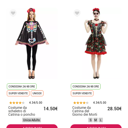
CONSEGNA 24/48 ORE
CONSEGNA 24/48 ORE
SUPER VENDITE
UNISEX
SUPER VENDITE
4.34/5.00
4.34/5.00
Costume da
Costume da
14.50€
28.50€
scheletro di
Catrina del
Catrina o poncho
Giorno dei Morti
per donna
per donna
Unica Adulto
S
M
L