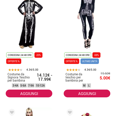
CONSEGNA 24/48 ORE
-20%
CONSEGNA 24/48 ORE
-68%
OFFERTE %
OFFERTE %
ULTIME UNITÀ
4.34/5.00
4.34/5.00
15.60€
Costume da
Costume da
14.12€ -
Signora Teschio
teschio per
5.00€
17.99€
per bambina
bambina per
donna
3-4A
5-6A
7-9A
10-12A
M
L
AGGIUNGI
AGGIUNGI