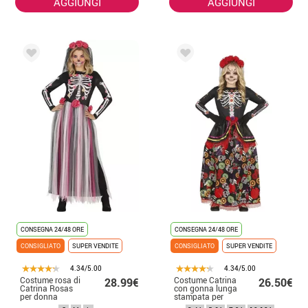
AGGIUNGI
AGGIUNGI
CONSEGNA 24/48 ORE
CONSEGNA 24/48 ORE
CONSIGLIATO
SUPER VENDITE
CONSIGLIATO
SUPER VENDITE
4.34/5.00
4.34/5.00
Costume rosa di
Costume Catrina
28.99€
26.50€
Catrina Rosas
con gonna lunga
per donna
stampata per
bambina