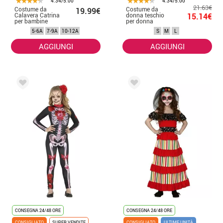
4.34/5.00
4.34/5.00
21.63€
Costume da
Costume da
19.99€
Calavera Catrina
donna teschio
15.14€
per bambine
per donna
5-6A
7-9A
10-12A
S
M
L
AGGIUNGI
AGGIUNGI
CONSEGNA 24/48 ORE
CONSEGNA 24/48 ORE
CONSIGLIATO
SUPER VENDITE
CONSIGLIATO
ULTIME UNITÀ