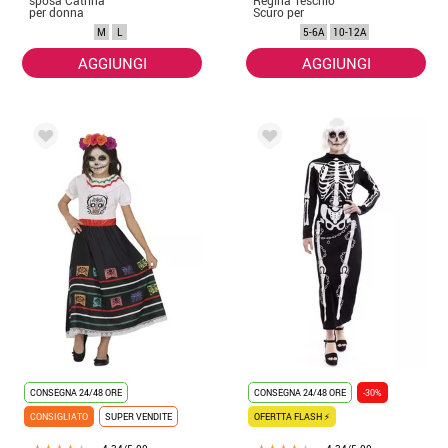
sposa Catrina
Regina Teschio
per donna
Scuro per
bambina
M
L
5-6A
10-12A
AGGIUNGI
AGGIUNGI
CONSEGNA 24/48 ORE
CONSEGNA 24/48 ORE
-30%
CONSIGLIATO
SUPER VENDITE
OFERTTA FLASH ⚡