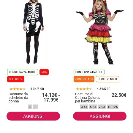
CONSEGNA 24/48 ORE
-20%
CONSEGNA 24/48 ORE
OFFERTE %
CONSIGLIATO
SUPER VENDITE
4.34/5.00
4.34/5.00
Costume da
Costume di
14.12€ -
22.50€
scheletro da
Catrina Colores
17.99€
donna
per bambina
S
L
3-4A
5-6A
7-9A
10-12A
AGGIUNGI
AGGIUNGI