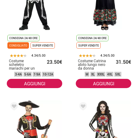
CONSEGNA 24/48 ORE
CONSEGNA 24/48 ORE
CONSIGLIATO
SUPER VENDITE
SUPER VENDITE
4.34/5.00
4.34/5.00
Costume
Costume Catrina
23.50€
31.50€
scheletro
abito lungo nero
mariachi per un
da donna
bambino
3-4A
5-6A
7-9A
10-12A
M
XL
XXXL
4XL
5XL
AGGIUNGI
AGGIUNGI