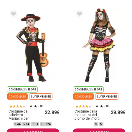
CONSEGNA 24/48 ORE
CONSEGNA 24/48 ORE
CONSIGLIATO
SUPER VENDITE
CONSIGLIATO
SUPER VENDITE
4.34/5.00
4.34/5.00
Costume da
Costume della
22.99€
29.99€
scheletro
mancanza del
Mariachi per
giorno dei morti
bambino
per donna
3-4A
5-6A
7-9A
10-12A
S
M