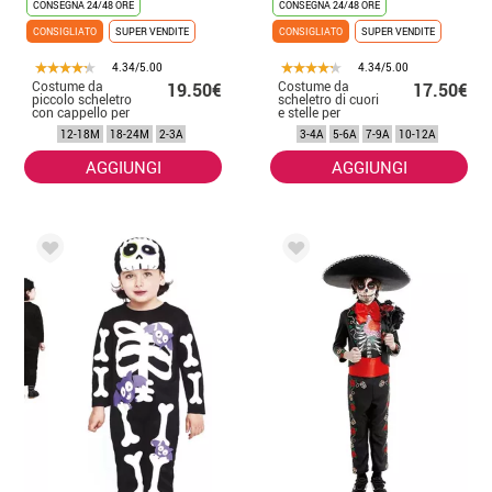
CONSEGNA 24/48 ORE
CONSEGNA 24/48 ORE
CONSIGLIATO
SUPER VENDITE
CONSIGLIATO
SUPER VENDITE
4.34/5.00
4.34/5.00
Costume da
Costume da
19.50€
17.50€
piccolo scheletro
scheletro di cuori
con cappello per
e stelle per
bebè
bambina
12-18M
18-24M
2-3A
3-4A
5-6A
7-9A
10-12A
AGGIUNGI
AGGIUNGI