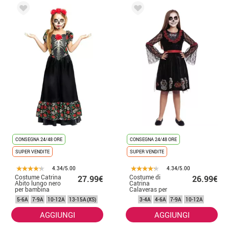
CONSEGNA 24/48 ORE
CONSEGNA 24/48 ORE
SUPER VENDITE
SUPER VENDITE
4.34/5.00
4.34/5.00
Costume Catrina
Costume di
27.99€
26.99€
Abito lungo nero
Catrina
per bambina
Calaveras per
bambina
5-6A
7-9A
10-12A
13-15A (XS)
3-4A
4-6A
7-9A
10-12A
AGGIUNGI
AGGIUNGI