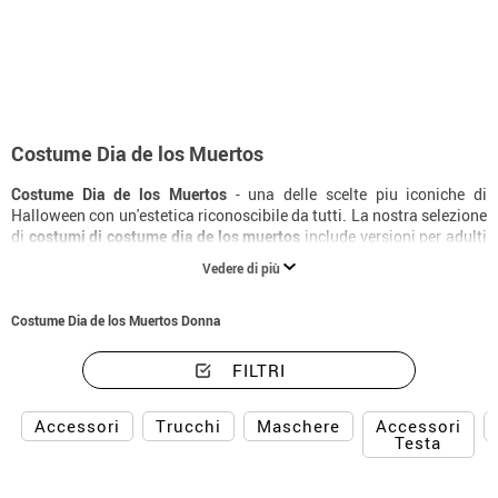
Inizio
Costumi di Halloween
Costumi giorno dei morti
Costume Dia de los Muertos
Costume Dia de los Muertos
- una delle scelte piu iconiche di
Halloween con un'estetica riconoscibile da tutti. La nostra selezione
di
costumi di costume dia de los muertos
include versioni per adulti
e bambini con diversi livelli di elaborazione. Con il
costume di
Vedere di più
costume dia de los muertos
giusto e i complementi adatti, la
trasformazione e totale. Consegna in 24 ore.
Costume Dia de los Muertos Donna
FILTRI
Accessori
Accessori
Trucchi
Maschere
Testa