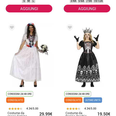
S
M
L
3-4A
5-6A
7-9A
10-12A
AGGIUNGI
AGGIUNGI
CONSEGNA 24/48 ORE
CONSEGNA 24/48 ORE
CONSIGLIATO
CONSIGLIATO
ULTIME UNITÀ
4.34/5.00
4.34/5.00
Costume da
Costume da
29.99€
19.50€