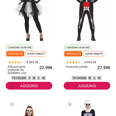
CONSEGNA 24/48 ORE
CONSEGNA 24/48 ORE
CONSIGLIATO
SUPER VENDITE
CONSIGLIATO
SUPER VENDITE
4.34/5.00
4.34/5.00
Affascinante
Costume scheletro messicano
23.99€
27.99€
costume da
Scheletro con
gonna in tulle per
14-16A (XS)
S
M
L
XL
14-16A (XS)
M
L
XL
donna
AGGIUNGI
AGGIUNGI