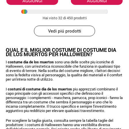
AGGIUNGI
AGGIUNGI
Hai visto
32
di 450 prodotti
Vedi piú prodotti
QUAL E IL MIGLIOR COSTUME DI COSTUME DIA
DE LOS MUERTOS PER HALLOWEEN?
I
costume dia de los muertos
sono una delle scelte piu iconiche di
Halloween, con un'estetica riconoscibile che funziona in qualsiasi tipo
di evento di terrore. Nella scelta del costume migliore, i fattori decisivi
sono la fedelta visiva al personaggio, la qualita dei materiali e il comfort
per un'intera notte di utilizzo.
I
costumi di costume dia de los muertos
piu apprezzati combinano il
capo principale con gli accessori specifici che definiscono il
personaggio: i complementi - maschera, parrucca, prop iconici - fanno la
differenza tra un costume che sembra il personaggio e uno che lo
incarna completamente. Il trucco specifico e sempre l'investimento
aggiuntivo piu redditizio per elevare qualsiasi travestimento.
Per scegliere la taglia giusta, consulta sempre la tabella taglie del
produttore: i costumi di Halloween hanno una vestibilita diversa
dall'abbigliamento normale. Dai priorita anche alla liberta di movimento