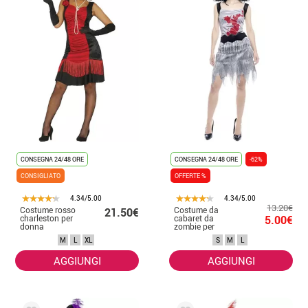
CONSEGNA 24/48 ORE
CONSEGNA 24/48 ORE
-62%
CONSIGLIATO
OFFERTE %
4.34/5.00
4.34/5.00
13.20€
Costume rosso
Costume da
21.50€
charleston per
cabaret da
5.00€
donna
zombie per
donna
M
L
XL
S
M
L
AGGIUNGI
AGGIUNGI