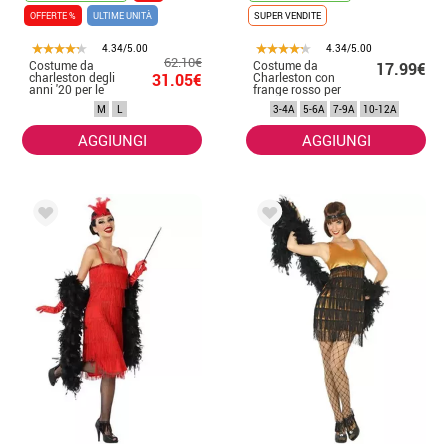
OFFERTE %
ULTIME UNITÀ
SUPER VENDITE
4.34/5.00
4.34/5.00
62.10€
Costume da
Costume da
17.99€
charleston degli
31.05€
Charleston con
anni '20 per le
frange rosso per
ragazze
bambina
M
L
3-4A
5-6A
7-9A
10-12A
AGGIUNGI
AGGIUNGI