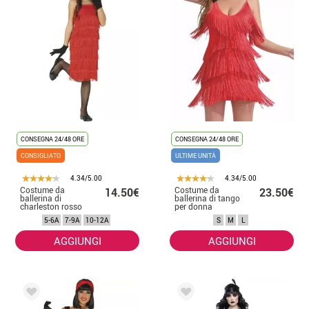
CONSEGNA 24/48 ORE
CONSEGNA 24/48 ORE
CONSIGLIATO
ULTIME UNITÀ
4.34/5.00
4.34/5.00
Costume da
Costume da
14.50€
23.50€
ballerina di
ballerina di tango
charleston rosso
per donna
per bambina
5-6A
7-9A
10-12A
S
M
L
AGGIUNGI
AGGIUNGI