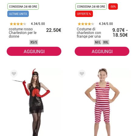
CONSEGNA 24/48 ORE
CONSEGNA 24/48 ORE
-50%
ULTIME UNITÀ
OFFERTE %
4.34/5.00
4.34/5.00
costume rosso
Costume di
22.50€
9.07€ -
Charleston per le
charleston con
18.50€
donne
frange per una
donna
XS/S
M/L
XXL
AGGIUNGI
AGGIUNGI