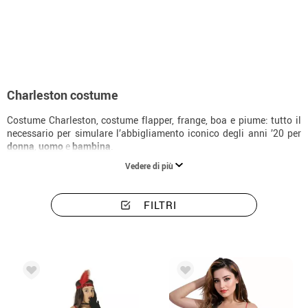
Inizio
Costumi
Costumi di Charleston
Charleston costume
Costume Charleston, costume flapper, frange, boa e piume: tutto il
necessario per simulare l’abbigliamento iconico degli anni ’20 per
donna
,
uomo
e
bambina
.
Vedere di più
FILTRI