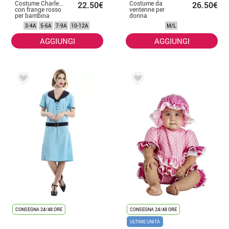
Costume Charleston
Costume da
22.50€
26.50€
con frange rosso
ventenne per
per bambina
donna
3-4A
5-6A
7-9A
10-12A
M/L
AGGIUNGI
AGGIUNGI
CONSEGNA 24/48 ORE
CONSEGNA 24/48 ORE
ULTIME UNITÀ