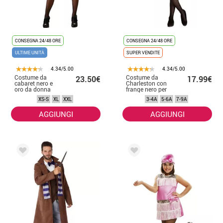
CONSEGNA 24/48 ORE
CONSEGNA 24/48 ORE
ULTIME UNITÀ
SUPER VENDITE
4.34/5.00
4.34/5.00
Costume da
Costume da
23.50€
17.99€
cabaret nero e
Charleston con
oro da donna
frange nero per
bambina
XS-S
XL
XXL
3-4A
5-6A
7-9A
AGGIUNGI
AGGIUNGI