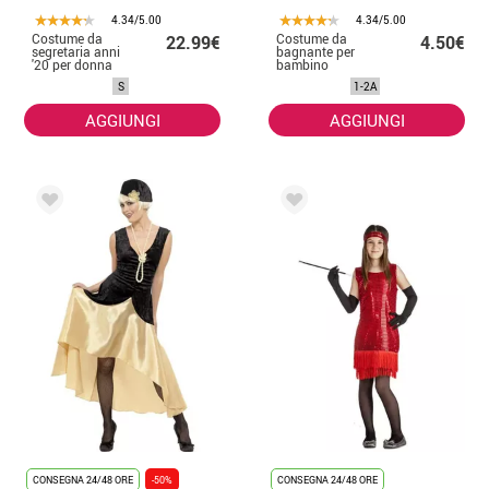
4.34/5.00
4.34/5.00
Costume da
Costume da
22.99€
4.50€
segretaria anni
bagnante per
'20 per donna
bambino
S
1-2A
AGGIUNGI
AGGIUNGI
CONSEGNA 24/48 ORE
-50%
CONSEGNA 24/48 ORE