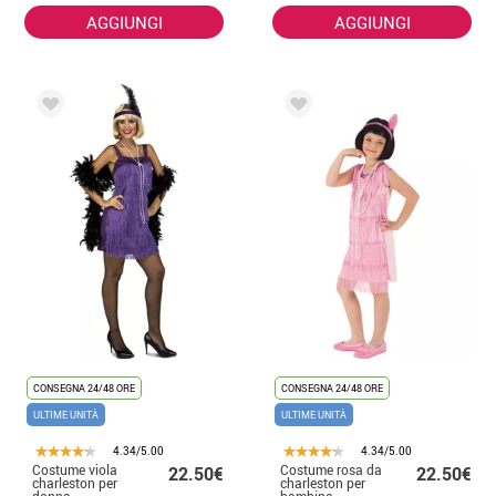
AGGIUNGI
AGGIUNGI
CONSEGNA 24/48 ORE
CONSEGNA 24/48 ORE
ULTIME UNITÀ
ULTIME UNITÀ
4.34/5.00
4.34/5.00
Costume viola
Costume rosa da
22.50€
22.50€
charleston per
charleston per
donna
bambina