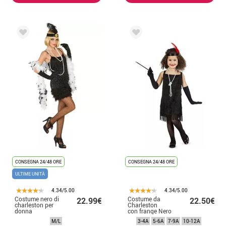
CONSEGNA 24/48 ORE
CONSEGNA 24/48 ORE
ULTIME UNITÀ
4.34/5.00
4.34/5.00
Costume nero di
Costume da
22.99€
22.50€
charleston per
Charleston
donna
con frange Nero
per bambina
M/L
3-4A
5-6A
7-9A
10-12A