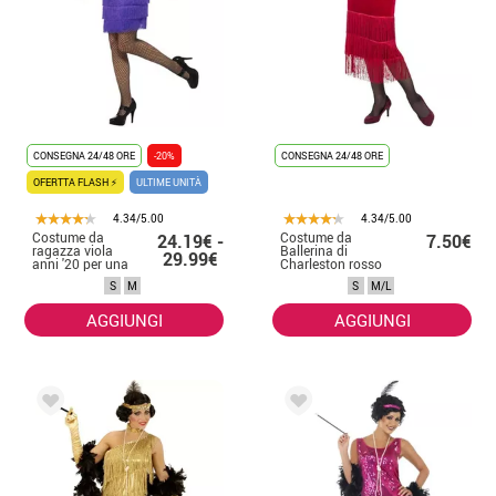
CONSEGNA 24/48 ORE
-20%
CONSEGNA 24/48 ORE
OFERTTA FLASH ⚡
ULTIME UNITÀ
4.34/5.00
4.34/5.00
Costume da
Costume da
24.19€ -
7.50€
ragazza viola
Ballerina di
29.99€
anni '20 per una
Charleston rosso
donna
per donna
S
M
S
M/L
AGGIUNGI
AGGIUNGI