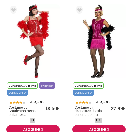
CONSEGNA 24/48 ORE
PREMIUM
CONSEGNA 24/48 ORE
ULTIME UNITÀ
ULTIME UNITÀ
4.34/5.00
4.34/5.00
Costume da
Costume di
18.50€
22.99€
Charleston rosso
charleston fucsia
brillante da
per una donna
donna
M
M/L
AGGIUNGI
AGGIUNGI