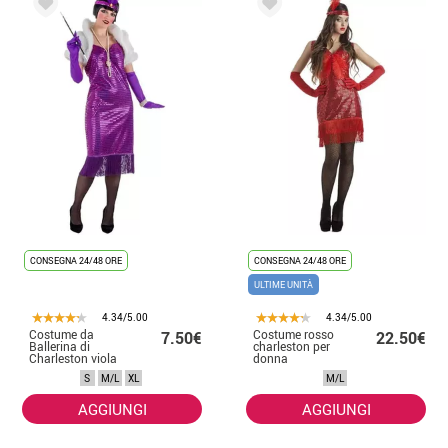
CONSEGNA 24/48 ORE
CONSEGNA 24/48 ORE
ULTIME UNITÀ
4.34/5.00
4.34/5.00
Costume da
Costume rosso
7.50€
22.50€
Ballerina di
charleston per
Charleston viola
donna
per donna
S
M/L
XL
M/L
AGGIUNGI
AGGIUNGI