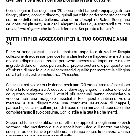
Con disegni mitici degli anni '20, sono perfettamente equipaggiati con
frange, piume, gonne e diademi, quindi potrebbe perfettamente essere il
costume della mitica ballerina charleston Josephine Baker. Scegli uno
dei costumi più sexy e audaci, eleganti e classici, e sorprendi tutti con
un
costume d'epoca
che farà la differenza. Sei pronta a ballare?
TUTTI I TIPI DI ACCESSORI PER IL TUO COSTUME ANNI
'20
E se vi sono piaciuti i nostri costumi, aspettate di vedere
l'ampia
collezione di accessori per costumi charleston e flapper
che mettiamo
a vostra disposizione. Perché per avere successo è importante essere
in grado di dare un tocco personale al proprio costume, e per questo non
c'è niente di meglio di alcuni accessori di qualità per mettere la ciliegina
sulla torta al vostro
costume da Charleston
.
Se c'è un motivo per cui le donne negli anni '20 erano famose è per il loro
stile e la loro eleganza. A questo si deve aggiungere la seduzione, ed è
da questo momento che i vestiti più sensuali hanno cominciato a
vedersi con una maggiore assiduità. Per questo abbiamo voluto
mettere a tua disposizione una completa selezione di cappelli,
parrucche, collane, collane, set di trucco e una miriade di accessori che
completeranno il tuo costume, Con lo stile e la qualità che meriti.
Scopri tutto ciò che abbiamo da offrirti e approfitta degli innumerevoli
vantaggi che mettiamo a tua disposizione. Sfoglia il nostro catalogo,
scegli il tuo costume e prendilo ora. In tempo record lo riceverai a casa
tua senza doverti preoccupare di nulla.