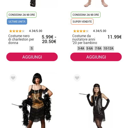
CONSEGNA 24/48 ORE
CONSEGNA 24/48 ORE
ULTIME UNITÀ
SUPER VENDITE
4.34/5.00
4.34/5.00
Costume nero
Costume da
5.99€ -
11.99€
di charleston per
nuotatore anni
20.50€
donna
'20 per bambino
S
3-4A
5-6A
7-9A
10-12A
AGGIUNGI
AGGIUNGI