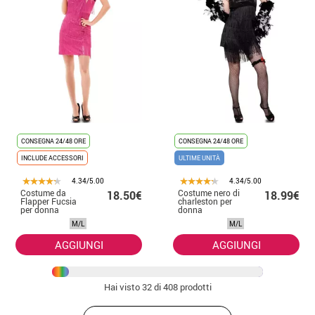
CONSEGNA 24/48 ORE
CONSEGNA 24/48 ORE
INCLUDE ACCESSORI
ULTIME UNITÀ
4.34/5.00
4.34/5.00
Costume da
Costume nero di
18.50€
18.99€
Flapper Fucsia
charleston per
per donna
donna
M/L
M/L
AGGIUNGI
AGGIUNGI
Hai visto
32
di 408 prodotti