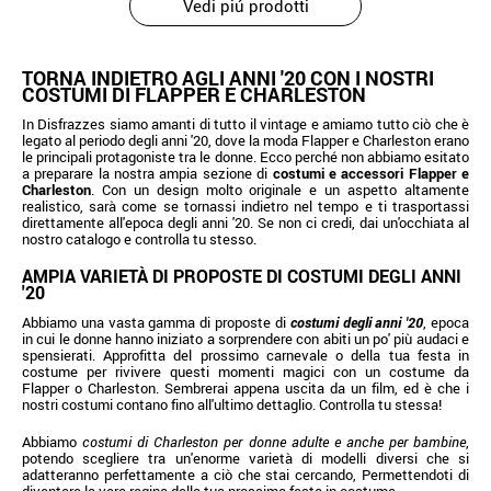
Vedi piú prodotti
TORNA INDIETRO AGLI ANNI '20 CON I NOSTRI
COSTUMI DI FLAPPER E CHARLESTON
In Disfrazzes siamo amanti di tutto il vintage e amiamo tutto ciò che è
legato al periodo degli anni '20, dove la moda Flapper e Charleston erano
le principali protagoniste tra le donne. Ecco perché non abbiamo esitato
a preparare la nostra ampia sezione di
costumi e accessori Flapper e
Charleston
. Con un design molto originale e un aspetto altamente
realistico, sarà come se tornassi indietro nel tempo e ti trasportassi
direttamente all'epoca degli anni '20. Se non ci credi, dai un'occhiata al
nostro catalogo e controlla tu stesso.
AMPIA VARIETÀ DI PROPOSTE DI COSTUMI DEGLI ANNI
'20
Abbiamo una vasta gamma di proposte di
costumi degli anni '20
, epoca
in cui le donne hanno iniziato a sorprendere con abiti un po' più audaci e
spensierati. Approfitta del prossimo carnevale o della tua festa in
costume per rivivere questi momenti magici con un costume da
Flapper o Charleston. Sembrerai appena uscita da un film, ed è che i
nostri costumi contano fino all'ultimo dettaglio. Controlla tu stessa!
Abbiamo
costumi di Charleston per donne adulte e anche per bambine
,
potendo scegliere tra un'enorme varietà di modelli diversi che si
adatteranno perfettamente a ciò che stai cercando, Permettendoti di
diventare la vera regina della tua prossima festa in costume.