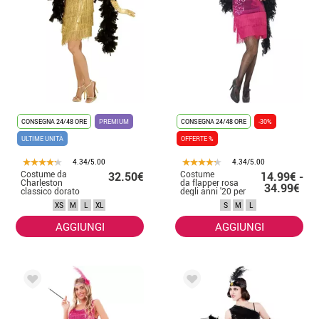
CONSEGNA 24/48 ORE
PREMIUM
CONSEGNA 24/48 ORE
-30%
ULTIME UNITÀ
OFFERTE %
4.34/5.00
4.34/5.00
Costume da
Costume
32.50€
14.99€ -
Charleston
da flapper rosa
34.99€
classico dorato
degli anni '20 per
da donna
donna
XS
M
L
XL
S
M
L
AGGIUNGI
AGGIUNGI