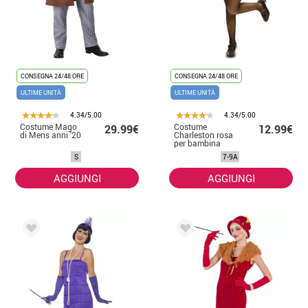
CONSEGNA 24/48 ORE
CONSEGNA 24/48 ORE
ULTIME UNITÀ
ULTIME UNITÀ
4.34/5.00
4.34/5.00
Costume Mago
Costume
29.99€
12.99€
di Mens anni '20
Charleston rosa
per bambina
S
7-9A
AGGIUNGI
AGGIUNGI