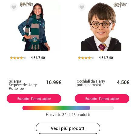
4.34/5.00
4.34/5.00
Sciarpa
Occhiali da Harry
16.99€
4.50€
Serpeverde Harry
potter bambini
Potter per
bambini
Esaurito - Fammi sapere
Esaurito - Fammi sapere
Hai visto
32
di 43 prodotti
Vedi piú prodotti