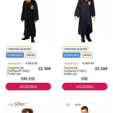
CONSEGNA 24/48 ORE
CONSEGNA 24/48 ORE
ULTIME UNITÀ
UNISEX
ULTIME UNITÀ
UNISEX
4.34/5.00
4.34/5.00
Costume da
Tunica da
22.50€
22.50€
Hufflepuff Harry
Costume o harry
Potter per
potter per
bambino
bambini
3-4A
5-7A
3-4A
AGGIUNGI
AGGIUNGI