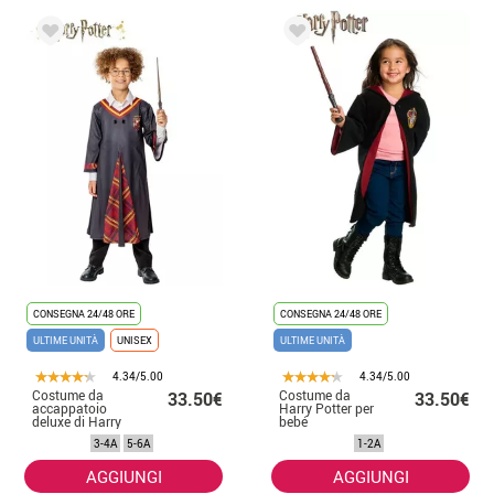
CONSEGNA 24/48 ORE
CONSEGNA 24/48 ORE
ULTIME UNITÀ
UNISEX
ULTIME UNITÀ
4.34/5.00
4.34/5.00
Costume da
Costume da
33.50€
33.50€
accappatoio
Harry Potter per
deluxe di Harry
bebé
Potter per
3-4A
5-6A
1-2A
bambini
AGGIUNGI
AGGIUNGI