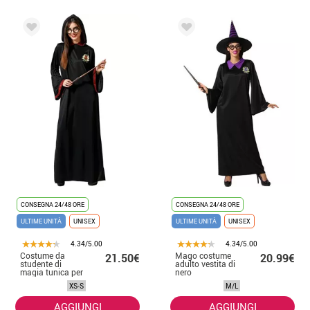
CONSEGNA 24/48 ORE
CONSEGNA 24/48 ORE
ULTIME UNITÀ
UNISEX
ULTIME UNITÀ
UNISEX
4.34/5.00
4.34/5.00
Costume da
Mago costume
21.50€
20.99€
studente di
adulto vestita di
magia tunica per
nero
adulto
XS-S
M/L
AGGIUNGI
AGGIUNGI