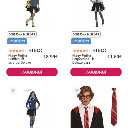
CONSEGNA 24/48 ORE
CONSEGNA 24/48 ORE
ULTIME UNITÀ
ULTIME UNITÀ
4.34/5.00
4.34/5.00
Harry Potter
Harry Potter
18.99€
11.50€
Hufflepuff
Serpeverde Tie
sciarpa Deluxe
Deluxe per i
per i bambini
bambini
AGGIUNGI
AGGIUNGI