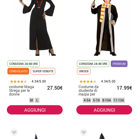
CONSEGNA 24/48 ORE
CONSEGNA 24/48 ORE
PREMIUM
CONSIGLIATO
SUPER VENDITE
UNISEX
4.34/5.00
4.34/5.00
costume Maga
Costume da
27.50€
17.99€
Strega per le
studente di
donne
magia per
bambini e
M
L
4-5A
5-7A
8-10A
11-13A
ragazzi
AGGIUNGI
AGGIUNGI