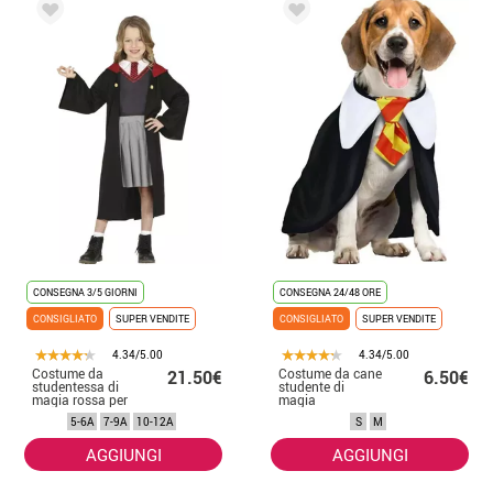
CONSEGNA 3/5 GIORNI
CONSEGNA 24/48 ORE
CONSIGLIATO
SUPER VENDITE
CONSIGLIATO
SUPER VENDITE
4.34/5.00
4.34/5.00
Costume da
Costume da cane
21.50€
6.50€
studentessa di
studente di
magia rossa per
magia
bambina
5-6A
7-9A
10-12A
S
M
AGGIUNGI
AGGIUNGI