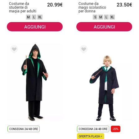
Costume da
Costume da
20.99€
23.50€
studente di
mago scolastico
magia per adulti
per donna
M
L
XL
S
M
L
XL
AGGIUNGI
AGGIUNGI
CONSEGNA 24/48 ORE
CONSEGNA 24/48 ORE
-20%
OFERTTA FLASH ⚡