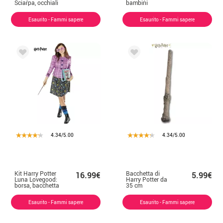
Sciarpa, occhiali
bambini
e finta mappa del
Malandrino
Esaurito - Fammi sapere
Esaurito - Fammi sapere
4.34/5.00
4.34/5.00
Kit Harry Potter
Bacchetta di
16.99€
5.99€
Luna Lovegood:
Harry Potter da
borsa, bacchetta
35 cm
e occhiali
Esaurito - Fammi sapere
Esaurito - Fammi sapere