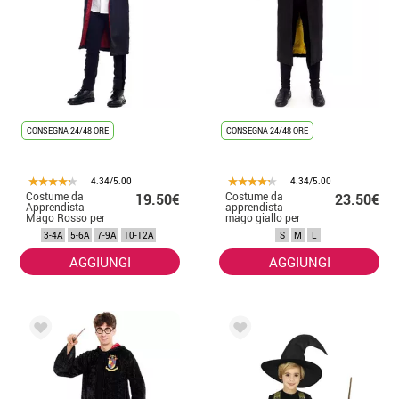
CONSEGNA 24/48 ORE
CONSEGNA 24/48 ORE
4.34/5.00
4.34/5.00
Costume da
Costume da
19.50€
23.50€
Apprendista
apprendista
Mago Rosso per
mago giallo per
bambino
uomo
3-4A
5-6A
7-9A
10-12A
S
M
L
AGGIUNGI
AGGIUNGI