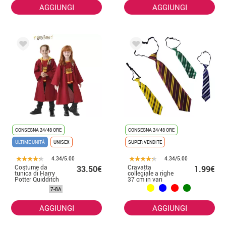
AGGIUNGI
AGGIUNGI
CONSEGNA 24/48 ORE
CONSEGNA 24/48 ORE
ULTIME UNITÀ
UNISEX
SUPER VENDITE
4.34/5.00
4.34/5.00
Costume da
Cravatta
33.50€
1.99€
tunica di Harry
collegiale a righe
Potter Quidditch
37 cm in vari
Grifondoro per
colori
7-8A
bambini
AGGIUNGI
AGGIUNGI