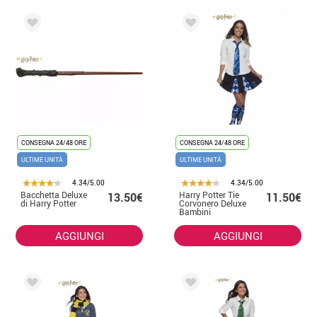
CONSEGNA 24/48 ORE
CONSEGNA 24/48 ORE
ULTIME UNITÀ
ULTIME UNITÀ
4.34/5.00
4.34/5.00
Bacchetta Deluxe
Harry Potter Tie
13.50€
11.50€
di Harry Potter
Corvonero Deluxe
Bambini
AGGIUNGI
AGGIUNGI