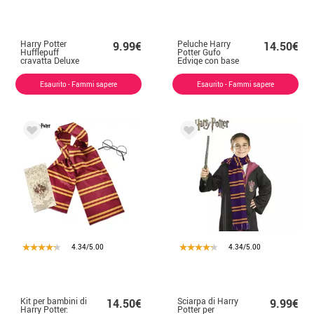
Harry Potter
Peluche Harry
9.99€
14.50€
Hufflepuff
Potter Gufo
cravatta Deluxe
Edvige con base
per ragazze
di supporto per il
braccio
Esaurito - Fammi sapere
Esaurito - Fammi sapere
4.34/5.00
4.34/5.00
Kit per bambini di
Sciarpa di Harry
14.50€
9.99€
Harry Potter:
Potter per