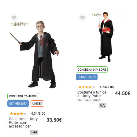
CONSEGNA 24/48 ORE
ULTIME UNITÀ
4.34/5.00
Costume o tunica
44.50€
di Harry Potter
CONSEGNA 24/48 ORE
con cappuccio
deluxe per uomo
ULTIME UNITÀ
UNISEX
M/L
4.34/5.00
Costume di Harry
33.50€
Potter con
accessori per
bambino
3-4A