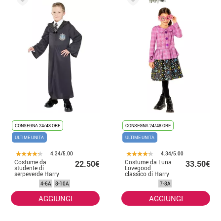
CONSEGNA 24/48 ORE
CONSEGNA 24/48 ORE
ULTIME UNITÀ
ULTIME UNITÀ
4.34/5.00
4.34/5.00
Costume da
Costume da Luna
22.50€
33.50€
studente di
Lovegood
serpeverde Harry
classico di Harry
Potter per
Potter per
4-6A
8-10A
7-8A
bambino
bambina
AGGIUNGI
AGGIUNGI