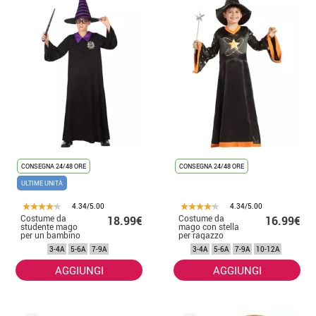
CONSEGNA 24/48 ORE
CONSEGNA 24/48 ORE
ULTIME UNITÀ
4.34/5.00
4.34/5.00
Costume da
Costume da
18.99€
16.99€
studente mago
mago con stella
per un bambino
per ragazzo
3-4A
5-6A
7-9A
3-4A
5-6A
7-9A
10-12A
AGGIUNGI
AGGIUNGI