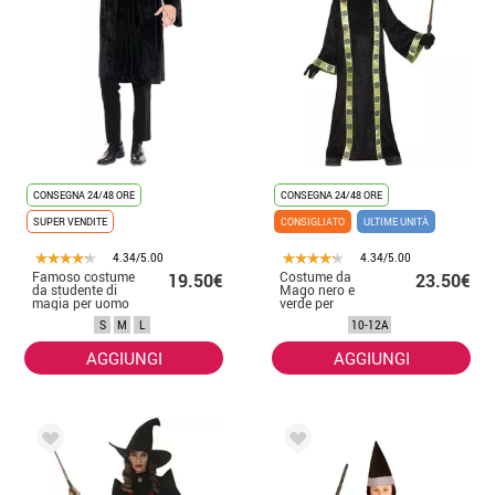
CONSEGNA 24/48 ORE
CONSEGNA 24/48 ORE
SUPER VENDITE
CONSIGLIATO
ULTIME UNITÀ
4.34/5.00
4.34/5.00
Famoso costume
Costume da
19.50€
23.50€
da studente di
Mago nero e
magia per uomo
verde per
bambini
S
M
L
10-12A
AGGIUNGI
AGGIUNGI