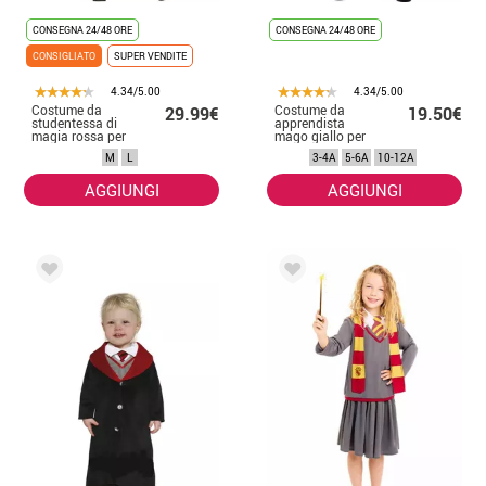
CONSEGNA 24/48 ORE
CONSEGNA 24/48 ORE
CONSIGLIATO
SUPER VENDITE
4.34/5.00
4.34/5.00
Costume da
Costume da
29.99€
19.50€
studentessa di
apprendista
magia rossa per
mago giallo per
donna
bambino
M
L
3-4A
5-6A
10-12A
AGGIUNGI
AGGIUNGI