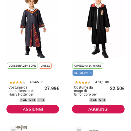
CONSEGNA 24/48 ORE
UNISEX
CONSEGNA 24/48 ORE
ULTIME UNITÀ
4.34/5.00
4.34/5.00
Costume da
Costume da
27.99€
22.50€
abito classico di
mago di
Harry Potter per
Grifondoro per
bambini
ragazzi
3-4A
5-6A
7-8A
3-4A
5-6A
AGGIUNGI
AGGIUNGI