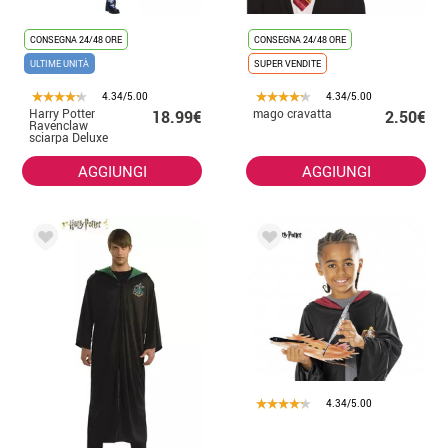
CONSEGNA 24/48 ORE
CONSEGNA 24/48 ORE
ULTIME UNITÀ
SUPER VENDITE
4.34/5.00
4.34/5.00
Harry Potter
mago cravatta
18.99€
2.50€
Ravenclaw
sciarpa Deluxe
per i bambini
AGGIUNGI
AGGIUNGI
4.34/5.00