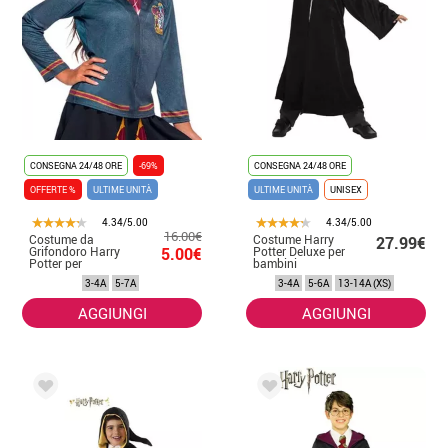
CONSEGNA 24/48 ORE
-69%
CONSEGNA 24/48 ORE
OFFERTE %
ULTIME UNITÀ
ULTIME UNITÀ
UNISEX
4.34/5.00
4.34/5.00
16.00€
Costume da
Costume Harry
27.99€
Grifondoro Harry
5.00€
Potter Deluxe per
Potter per
bambini
bambina
3-4A
5-7A
3-4A
5-6A
13-14A (XS)
AGGIUNGI
AGGIUNGI