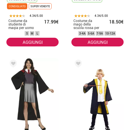
CONSIGLIATO
SUPER VENDITE
4.34/5.00
4.34/5.00
Costume da
Costume da
17.99€
18.50€
studente di
mago della
magia per uomo
scuola rossa per
bambino
S
M
L
3-4A
5-6A
7-9A
10-12A
AGGIUNGI
AGGIUNGI