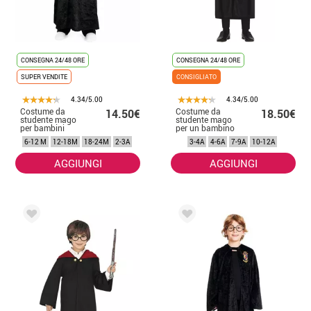
CONSEGNA 24/48 ORE
CONSEGNA 24/48 ORE
SUPER VENDITE
CONSIGLIATO
4.34/5.00
4.34/5.00
Costume da
Costume da
14.50€
18.50€
studente mago
studente mago
per bambini
per un bambino
6-12 M
12-18M
18-24M
2-3A
3-4A
4-6A
7-9A
10-12A
AGGIUNGI
AGGIUNGI