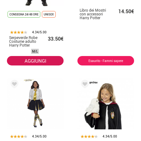
Libro dei Mostri
14.50€
con accessori
CONSEGNA 24/48 ORE
UNISEX
Harry Potter
4.34/5.00
Serpeverde Robe
33.50€
Costume adulto
Harry Potter
M/L
AGGIUNGI
Esaurito - Fammi sapere
4.34/5.00
4.34/5.00