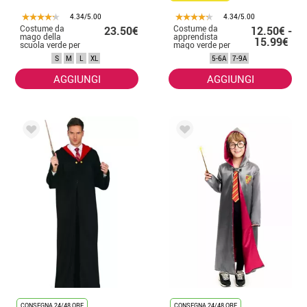
4.34/5.00
4.34/5.00
Costume da
Costume da
23.50€
12.50€ -
mago della
apprendista
15.99€
scuola verde per
mago verde per
uomo
bambino
S
M
L
XL
5-6A
7-9A
AGGIUNGI
AGGIUNGI
CONSEGNA 24/48 ORE
CONSEGNA 24/48 ORE