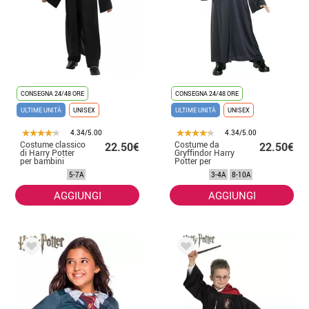
CONSEGNA 24/48 ORE
CONSEGNA 24/48 ORE
ULTIME UNITÀ
UNISEX
ULTIME UNITÀ
UNISEX
4.34/5.00
4.34/5.00
Costume classico
Costume da
22.50€
22.50€
di Harry Potter
Gryffindor Harry
per bambini
Potter per
bambino
5-7A
3-4A
8-10A
AGGIUNGI
AGGIUNGI