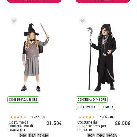
CONSEGNA 24/48 ORE
CONSEGNA 24/48 ORE
SUPER VENDITE
UNISEX
4.34/5.00
4.34/5.00
Costume da
Costume da
21.50€
28.50€
studentessa di
stregone nero per
magia per
bambino
ragazza
3-4A
7-9A
10-12A
5-6A
7-9A
10-12A