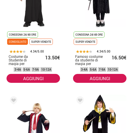
CONSEGNA 24/48 ORE
CONSEGNA 24/48 ORE
CONSIGLIATO
SUPER VENDITE
SUPER VENDITE
4.34/5.00
4.34/5.00
Costume da
Famoso costume
13.50€
16.50€
Studente di
da studente di
magia per
magia per
bambini
ragazzi
3-4A
5-6A
7-9A
10-12A
3-4A
5-6A
7-9A
10-12A
AGGIUNGI
AGGIUNGI