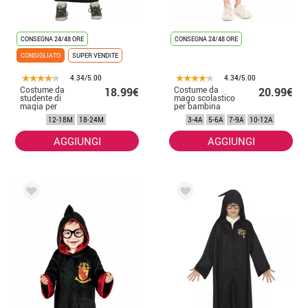
CONSEGNA 24/48 ORE
CONSEGNA 24/48 ORE
CONSIGLIATO
SUPER VENDITE
4.34/5.00
4.34/5.00
Costume da
Costume da
18.99€
20.99€
studente di
mago scolastico
magia per
per bambina
bambini
12-18M
18-24M
3-4A
5-6A
7-9A
10-12A
AGGIUNGI
AGGIUNGI