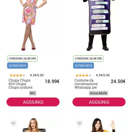
CONSEGNA 24/48 ORE
CONSEGNA 24/48 ORE
ULTIME UNITÀ
ULTIME UNITÀ
4.34/5.00
4.34/5.00
Chupa Chups
Costume da
18.99€
24.50€
60's Chupa
conversazione
Chups costumi
Whatsapp per
da ragazza per le
adulto
M/L
Unica Adulto
donne
AGGIUNGI
AGGIUNGI