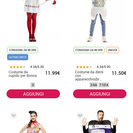
CONSEGNA 24/48 ORE
CONSEGNA 24/48 ORE
UNISEX
ULTIME UNITÀ
4.34/5.00
4.34/5.00
Costume da
Costume da denti
11.99€
11.50€
cupido per donna
con
apparecchio(brackets)
per bambini
S
3-6A
7-10 A
AGGIUNGI
AGGIUNGI