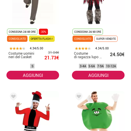
CONSEGNA 24/48 ORE
-30%
CONSEGNA 24/48 ORE
CONSIGLIATO
OFERTTA FLASH ⚡
CONSIGLIATO
SUPER VENDITE
4.34/5.00
4.34/5.00
31.04€
Costume uomini
Costume
24.50€
neri del Casket
21.73€
di ragazza lupo scozzese
S
3-4A
5-6A
7-9A
10-12A
AGGIUNGI
AGGIUNGI