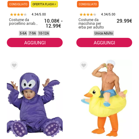
CONSIGLIATO
OFERTTA FLASH ⚡
CONSIGLIATO
4.34/5.00
4.34/5.00
Costume da
Costume da
10.08€ -
29.99€
porcellino arrabbiato
macchina per
12.99€
erba per adulto
5-6A
7-9A
10-12A
Unica Adulto
AGGIUNGI
AGGIUNGI