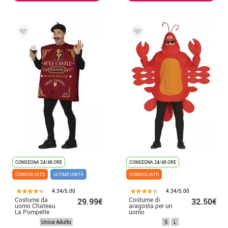
CONSEGNA 24/48 ORE
CONSEGNA 24/48 ORE
CONSIGLIATO
ULTIME UNITÀ
CONSIGLIATO
4.34/5.00
4.34/5.00
Costume da
Costume di
29.99€
32.50€
uomo Chateau
aragosta per un
La Pompette
uomo
Unica Adulto
S
L