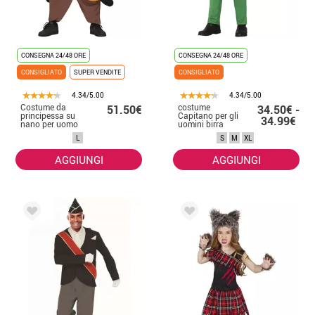
CONSEGNA 24/48 ORE
CONSEGNA 24/48 ORE
CONSIGLIATO
SUPER VENDITE
CONSIGLIATO
4.34/5.00
4.34/5.00
Costume da
costume
51.50€
34.50€ -
principessa su
Capitano per gli
34.99€
nano per uomo
uomini birra
verde
L
S
M
XL
AGGIUNGI
AGGIUNGI