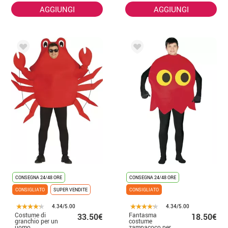
AGGIUNGI
AGGIUNGI
CONSEGNA 24/48 ORE
CONSEGNA 24/48 ORE
CONSIGLIATO
SUPER VENDITE
CONSIGLIATO
4.34/5.00
4.34/5.00
Costume di
Fantasma
33.50€
18.50€
granchio per un
costume
uomo
zampacoco per