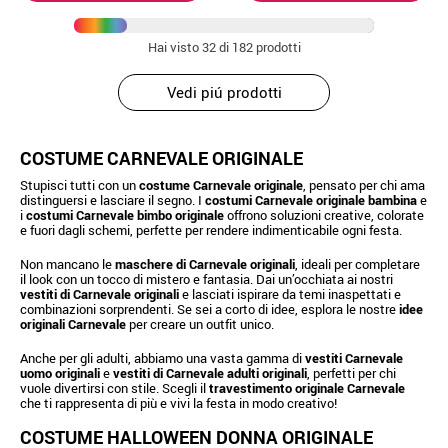
Hai visto
32
di 182 prodotti
Vedi piú prodotti
COSTUME CARNEVALE ORIGINALE
Stupisci tutti con un
costume Carnevale originale
, pensato per chi ama
distinguersi e lasciare il segno. I
costumi Carnevale originale bambina
e
i
costumi Carnevale bimbo originale
offrono soluzioni creative, colorate
e fuori dagli schemi, perfette per rendere indimenticabile ogni festa.
Non mancano le
maschere di Carnevale originali
, ideali per completare
il look con un tocco di mistero e fantasia. Dai un’occhiata ai nostri
vestiti di Carnevale originali
e lasciati ispirare da temi inaspettati e
combinazioni sorprendenti. Se sei a corto di idee, esplora le nostre
idee
originali Carnevale
per creare un outfit unico.
Anche per gli adulti, abbiamo una vasta gamma di
vestiti Carnevale
uomo originali
e
vestiti di Carnevale adulti originali
, perfetti per chi
vuole divertirsi con stile. Scegli il
travestimento originale Carnevale
che ti rappresenta di più e vivi la festa in modo creativo!
COSTUME HALLOWEEN DONNA ORIGINALE