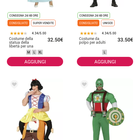
CONSEGNA 24/48 ORE
CONSEGNA 24/48 ORE
CONSIGLIATO
SUPER VENDITE
CONSIGLIATO
UNISEX
4.34/5.00
4.34/5.00
Costume della
Costume da
32.50€
33.50€
statua della
polpo per adulti
libertà per una
donna
M
L
XL
L
AGGIUNGI
AGGIUNGI