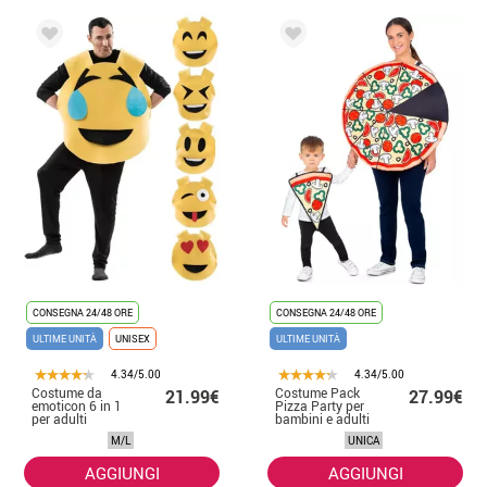
CONSEGNA 24/48 ORE
CONSEGNA 24/48 ORE
ULTIME UNITÀ
UNISEX
ULTIME UNITÀ
4.34/5.00
4.34/5.00
Costume da
Costume Pack
21.99€
27.99€
emoticon 6 in 1
Pizza Party per
per adulti
bambini e adulti
M/L
UNICA
AGGIUNGI
AGGIUNGI