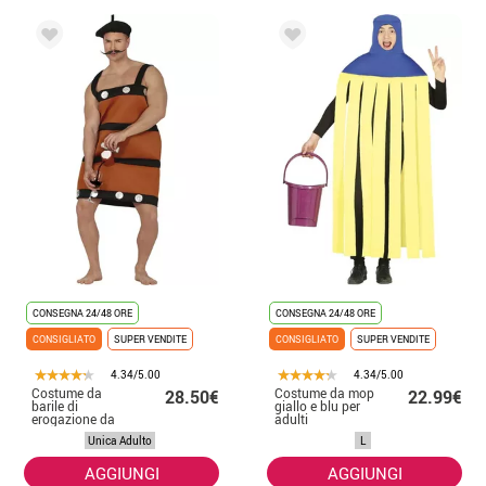
CONSEGNA 24/48 ORE
CONSEGNA 24/48 ORE
CONSIGLIATO
SUPER VENDITE
CONSIGLIATO
SUPER VENDITE
4.34/5.00
4.34/5.00
Costume da
Costume da mop
28.50€
22.99€
barile di
giallo e blu per
erogazione da
adulti
uomo
Unica Adulto
L
AGGIUNGI
AGGIUNGI