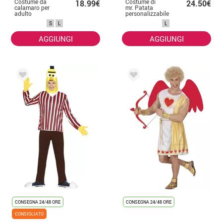
Costume da
Costume di
18.99€
24.50€
calamaro per
mr. Patata
adulto
personalizzabile
per adulti
S
L
L
AGGIUNGI
AGGIUNGI
CONSEGNA 24/48 ORE
CONSEGNA 24/48 ORE
CONSIGLIATO