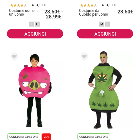
4.34/5.00
4.34/5.00
Costume uomo banana per
Costume da
28.50€ -
23.50€
un uomo
Cupido per uomo
28.99€
L
XL
M
L
AGGIUNGI
AGGIUNGI
CONSEGNA 24/48 ORE
-20%
CONSEGNA 24/48 ORE