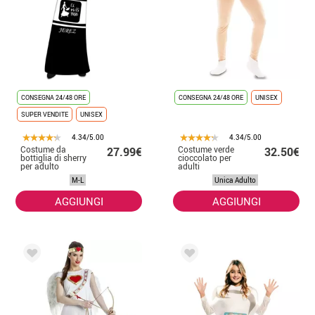
CONSEGNA 24/48 ORE
CONSEGNA 24/48 ORE
UNISEX
SUPER VENDITE
UNISEX
4.34/5.00
4.34/5.00
Costume da
Costume verde
27.99€
32.50€
bottiglia di sherry
cioccolato per
per adulto
adulti
M-L
Unica Adulto
AGGIUNGI
AGGIUNGI