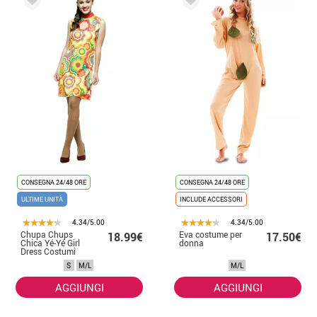
CONSEGNA 24/48 ORE
CONSEGNA 24/48 ORE
ULTIME UNITÀ
INCLUDE ACCESSORI
4.34/5.00
4.34/5.00
Chupa Chups
Eva costume per
18.99€
17.50€
Chica Yé-Yé Girl
donna
Dress Costumi
per donne
S
M/L
M/L
AGGIUNGI
AGGIUNGI