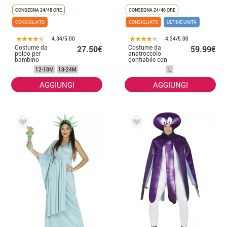
CONSEGNA 24/48 ORE
CONSEGNA 24/48 ORE
CONSIGLIATO
CONSIGLIATO
ULTIME UNITÀ
4.34/5.00
4.34/5.00
Costume da
Costume da
27.50€
59.99€
polpo per
anatroccolo
bambino
gonfiabile con
bagnante per
12-18M
18-24M
L
uomo
AGGIUNGI
AGGIUNGI