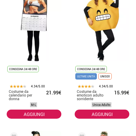
CONSEGNA 24/48 ORE
CONSEGNA 24/48 ORE
ULTIME UNITÀ
UNISEX
4.34/5.00
4.34/5.00
Costume da
Costume da
21.99€
15.99€
calendario per
emoticon adulto
donna
sorridente
M-L
Unica Adulto
AGGIUNGI
AGGIUNGI