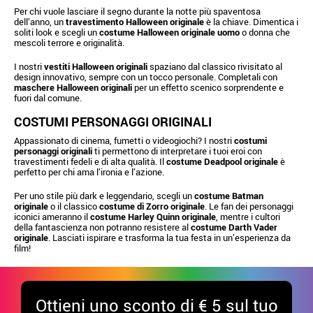
Per chi vuole lasciare il segno durante la notte più spaventosa
dell’anno, un
travestimento Halloween originale
è la chiave. Dimentica i
soliti look e scegli un
costume Halloween originale uomo
o donna che
mescoli terrore e originalità.
I nostri
vestiti Halloween originali
spaziano dal classico rivisitato al
design innovativo, sempre con un tocco personale. Completali con
maschere Halloween originali
per un effetto scenico sorprendente e
fuori dal comune.
COSTUMI PERSONAGGI ORIGINALI
Appassionato di cinema, fumetti o videogiochi? I nostri
costumi
personaggi originali
ti permettono di interpretare i tuoi eroi con
travestimenti fedeli e di alta qualità. Il
costume Deadpool originale
è
perfetto per chi ama l’ironia e l’azione.
Per uno stile più dark e leggendario, scegli un
costume Batman
originale
o il classico
costume di Zorro originale
. Le fan dei personaggi
iconici ameranno il
costume Harley Quinn originale
, mentre i cultori
della fantascienza non potranno resistere al
costume Darth Vader
originale
. Lasciati ispirare e trasforma la tua festa in un’esperienza da
film!
Ottieni uno sconto di € 5 sul tuo