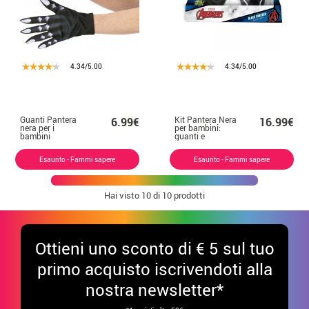
4.34/5.00
4.34/5.00
Guanti Pantera
Kit Pantera Nera
6.99€
16.99€
nera per i
per bambini:
bambini
guanti e
maschera
Esaurito - Fammi sapere
Esaurito - Fammi sapere
Hai visto
10
di 10 prodotti
Ottieni uno sconto di € 5 sul tuo
primo acquisto iscrivendoti alla
nostra newsletter*