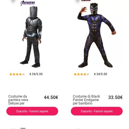
4.34/5.00
4.34/5.00
Costume da
Costume di Black
44.50€
33.50€
pantera nera
Panter Endgame
Deluxe per
per bambino
bambini e
ragazzi
Esaurito - Fammi sapere
Esaurito - Fammi sapere