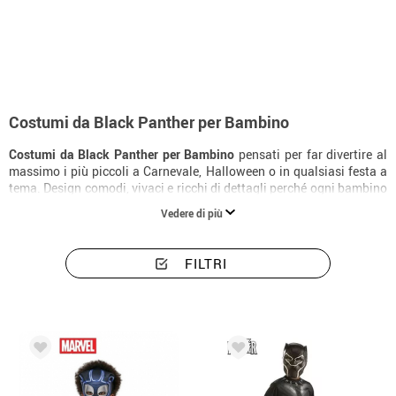
Inizio
Costumi
Marvel
Black Panther
Costumi bambino Black Panther
Costumi da Black Panther per Bambino
Costumi da Black Panther per Bambino
pensati per far divertire al
massimo i più piccoli a Carnevale, Halloween o in qualsiasi festa a
tema. Design comodi, vivaci e ricchi di dettagli perché ogni bambino
possa trasformarsi nel suo personaggio preferito.
Vedere di più
FILTRI