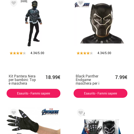
4.34/5.00
4.34/5.00
Kit Pantera Nera
Black Panther
18.99€
7.99€
per bambini: Top
Endgame
e maschera
maschera per i
bambini
Esaurito - Fammi sapere
Esaurito - Fammi sapere