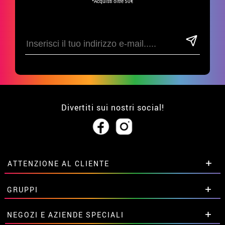
*Acquisti oltre 50€
Divertiti sui nostri social!
ATTENZIONE AL CLIENTE
• Su di noi
GRUPPI
• Condizioni di vendita
• Avviso legale
privacy
Sconti speciali per gruppi.
NEGOZI E AZIENDE SPECIALI
• Attenzione al cliente