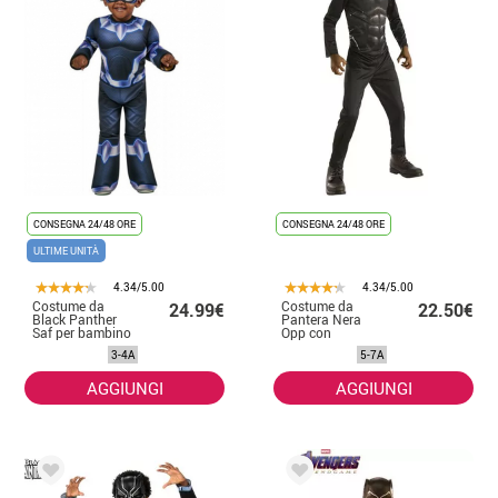
CONSEGNA 24/48 ORE
CONSEGNA 24/48 ORE
ULTIME UNITÀ
4.34/5.00
4.34/5.00
Costume da
Costume da
24.99€
22.50€
Black Panther
Pantera Nera
Saf per bambino
Opp con
maschera per
3-4A
5-7A
bambini
AGGIUNGI
AGGIUNGI