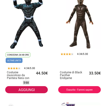
4.34/5.00
CONSEGNA 24/48 ORE
ULTIME UNITÀ
4.34/5.00
Costume
Costume di Black
44.50€
33.50€
muscoloso da
Panther
Pantera Nera con
Endgame
maschera deluxe
classico per
5-6A
per bambini
bambino
AGGIUNGI
Esaurito - Fammi sapere