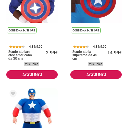
CONSEGNA 24/48 ORE
CONSEGNA 24/48 ORE
4.34/5.00
4.34/5.00
Scudo stellare
Scudo stella
2.99€
14.99€
eroe americano
supereroe da 45
da 30 cm
cm
mis.Unica
mis.Unica
AGGIUNGI
AGGIUNGI