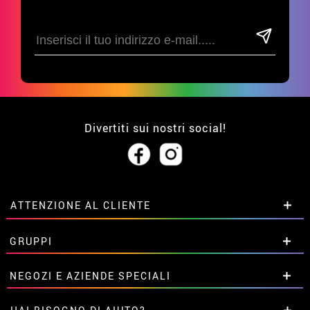
Divertiti sui nostri social!
ATTENZIONE AL CLIENTE
• Su di noi
GRUPPI
• Condizioni di vendita
• Avviso legale
privacy
Sconti speciali per gruppi.
NEGOZI E AZIENDE SPECIALI
• Attenzione al cliente
Contattaci qui
• Utilizzo dei cookies
Sconti speciali per gruppi.