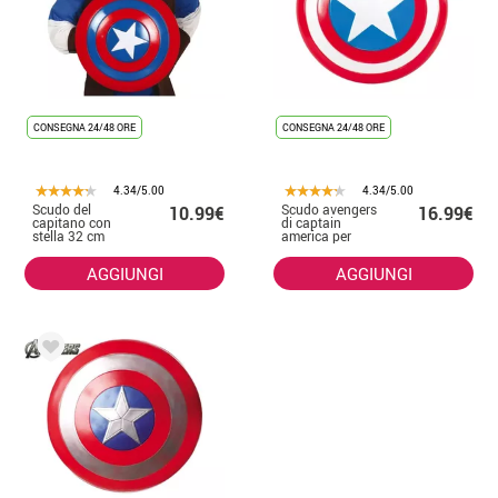
CONSEGNA 24/48 ORE
CONSEGNA 24/48 ORE
4.34/5.00
4.34/5.00
Scudo del
Scudo avengers
10.99€
16.99€
capitano con
di captain
stella 32 cm
america per
bambini
AGGIUNGI
AGGIUNGI