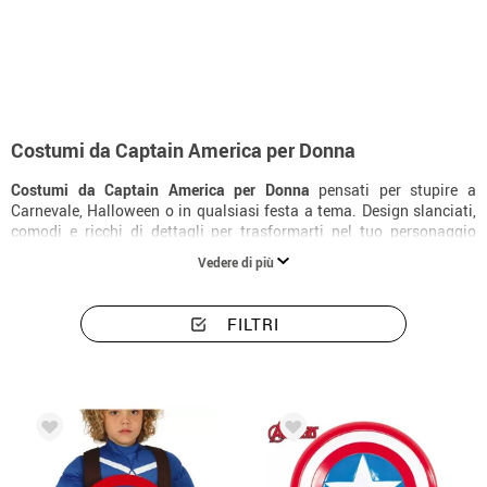
Inizio
Costumi
Marvel
Captain America
Costumi donna Captain Amer
Costumi da Captain America per Donna
Costumi da Captain America per Donna
pensati per stupire a
Carnevale, Halloween o in qualsiasi festa a tema. Design slanciati,
comodi e ricchi di dettagli per trasformarti nel tuo personaggio
preferito.
Vedere di più
FILTRI