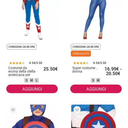
CONSEGNA 24/48 ORE
CONSEGNA 24/48 ORE
CONSIGLIATO
4.34/5.00
4.34/5.00
Costume da
Super costume stella per
25.50€
16.99€ -
eroina della stella
donna
20.50€
americana per
donna
S
M
L
S
M
AGGIUNGI
AGGIUNGI