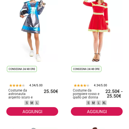
CONSEGNA 24/48 ORE
CONSEGNA 24/48 ORE
4.34/5.00
4.34/5.00
Costume da
Costume da
25.50€
22.50€ -
astronauta
pompiere rosso e
25.50€
argento scuro e
giallo per donna
blu per donna
S
M
L
S
M
L
XL
AGGIUNGI
AGGIUNGI