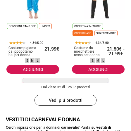
CONSEGNA 24/48 ORE
UNISEX
CONSEGNA 24/48 ORE
CONSIGLIATO
SUPER VENDITE
4.34/5.00
4.34/5.00
Costume pigiama
Costume da
21.99€
21.50€ -
da ippopotamo
moschettiere
21.99€
blu per donna
rosso per donna
S
M
L
S
M
L
AGGIUNGI
AGGIUNGI
Hai visto
32
di 12517 prodotti
Vedi piú prodotti
VESTITI DI CARNEVALE DONNA
Cerchi ispirazione per la
donna di carnevale
? Punta su
vestiti di