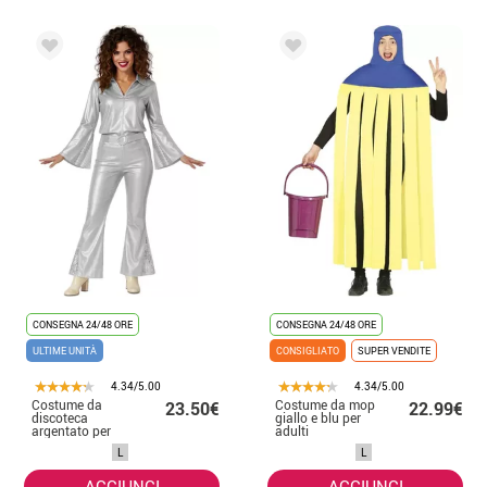
CONSEGNA 24/48 ORE
CONSEGNA 24/48 ORE
ULTIME UNITÀ
CONSIGLIATO
SUPER VENDITE
4.34/5.00
4.34/5.00
Costume da
Costume da mop
23.50€
22.99€
discoteca
giallo e blu per
argentato per
adulti
donna
L
L
AGGIUNGI
AGGIUNGI