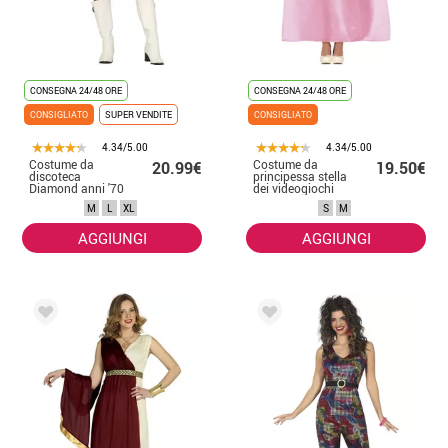
CONSEGNA 24/48 ORE
CONSEGNA 24/48 ORE
CONSIGLIATO
SUPER VENDITE
CONSIGLIATO
4.34/5.00
4.34/5.00
Costume da
Costume da
20.99€
19.50€
discoteca
principessa stella
Diamond anni '70
dei videogiochi
da donna
per donna
M
L
XL
S
M
AGGIUNGI
AGGIUNGI