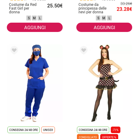
33.26€
Costume da Red
Costume da
25.50€
Fast Girl per
principessa delle
23.28€
donna
nevi per donna
S
M
L
S
M
L
AGGIUNGI
AGGIUNGI
CONSEGNA 24/48 ORE
UNISEX
CONSEGNA 24/48 ORE
-71%
CONSIGLIATO
OFFERTE %