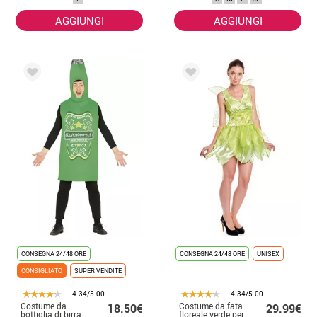
donna
AGGIUNGI
AGGIUNGI
CONSEGNA 24/48 ORE
CONSEGNA 24/48 ORE
UNISEX
CONSIGLIATO
SUPER VENDITE
4.34/5.00
4.34/5.00
Costume da
Costume da fata
18.50€
29.99€
bottiglia di birra
floreale verde per