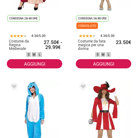
CONSEGNA 24/48 ORE
CONSEGNA 24/48 ORE
CONSIGLIATO
4.34/5.00
4.34/5.00
Costume da
Costume da fata
27.50€ -
23.50€
Regina
magica per una
29.99€
Medievale
donna
Vinotinto per
S
M
L
S
M
L
donna
AGGIUNGI
AGGIUNGI