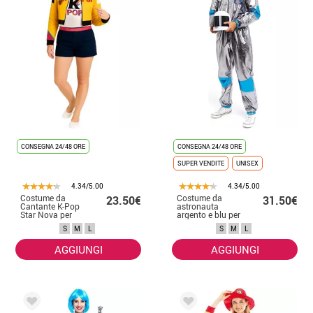
CONSEGNA 24/48 ORE
CONSEGNA 24/48 ORE
SUPER VENDITE
UNISEX
4.34/5.00
4.34/5.00
Costume da
Costume da
23.50€
31.50€
Cantante K-Pop
astronauta
Star Nova per
argento e blu per
donna
adulto
S
M
L
S
M
L
AGGIUNGI
AGGIUNGI