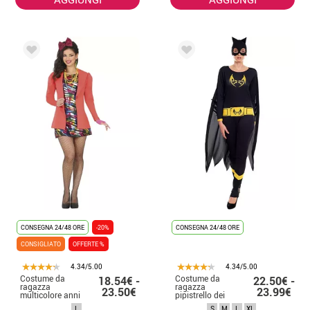
CONSEGNA 24/48 ORE
-20%
CONSEGNA 24/48 ORE
CONSIGLIATO
OFFERTE %
4.34/5.00
4.34/5.00
Costume da
Costume da
18.54€ -
22.50€ -
ragazza
ragazza
23.50€
23.99€
multicolore anni
pipistrello dei
'80 per donna
fumetti per
L
S
M
L
XL