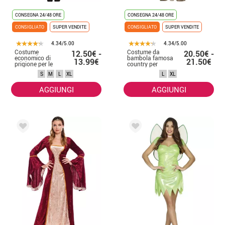
CONSEGNA 24/48 ORE
CONSEGNA 24/48 ORE
CONSIGLIATO
SUPER VENDITE
CONSIGLIATO
SUPER VENDITE
4.34/5.00
4.34/5.00
Costume
Costume da
12.50€ -
20.50€ -
economico di
bambola famosa
13.99€
21.50€
prigione per le
country per
donne
donna
S
M
L
XL
L
XL
AGGIUNGI
AGGIUNGI