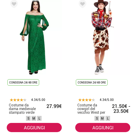
CONSEGNA 24/48 ORE
CONSEGNA 24/48 ORE
4.34/5.00
4.34/5.00
Costume da
Costume da
27.99€
21.50€ -
dama medievale
cowgirl del
23.50€
stampato verde
vecchio West per
per donna
donna
S
M
L
S
M
L
AGGIUNGI
AGGIUNGI