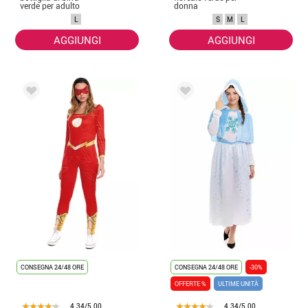
verde per adulto
donna
L
S
M
L
AGGIUNGI
AGGIUNGI
CONSEGNA 24/48 ORE
CONSEGNA 24/48 ORE
-30%
OFFERTE %
ULTIME UNITÀ
4.34/5.00
4.34/5.00