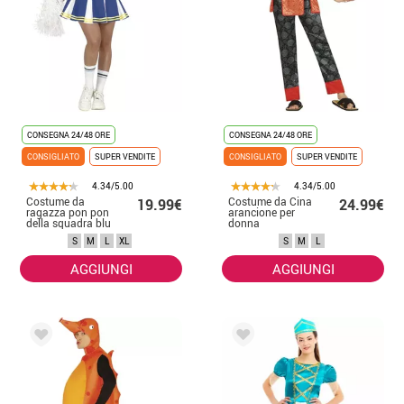
CONSEGNA 24/48 ORE
CONSEGNA 24/48 ORE
CONSIGLIATO
SUPER VENDITE
CONSIGLIATO
SUPER VENDITE
4.34/5.00
4.34/5.00
Costume da
Costume da Cina
19.99€
24.99€
ragazza pon pon
arancione per
della squadra blu
donna
da donna
S
M
L
XL
S
M
L
AGGIUNGI
AGGIUNGI