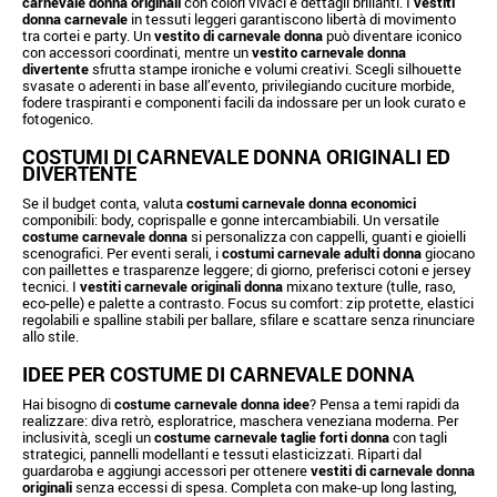
carnevale donna originali
con colori vivaci e dettagli brillanti. I
vestiti
donna carnevale
in tessuti leggeri garantiscono libertà di movimento
tra cortei e party. Un
vestito di carnevale donna
può diventare iconico
con accessori coordinati, mentre un
vestito carnevale donna
divertente
sfrutta stampe ironiche e volumi creativi. Scegli silhouette
svasate o aderenti in base all’evento, privilegiando cuciture morbide,
fodere traspiranti e componenti facili da indossare per un look curato e
fotogenico.
COSTUMI DI CARNEVALE DONNA ORIGINALI ED
DIVERTENTE
Se il budget conta, valuta
costumi carnevale donna economici
componibili: body, coprispalle e gonne intercambiabili. Un versatile
costume carnevale donna
si personalizza con cappelli, guanti e gioielli
scenografici. Per eventi serali, i
costumi carnevale adulti donna
giocano
con paillettes e trasparenze leggere; di giorno, preferisci cotoni e jersey
tecnici. I
vestiti carnevale originali donna
mixano texture (tulle, raso,
eco-pelle) e palette a contrasto. Focus su comfort: zip protette, elastici
regolabili e spalline stabili per ballare, sfilare e scattare senza rinunciare
allo stile.
IDEE PER COSTUME DI CARNEVALE DONNA
Hai bisogno di
costume carnevale donna idee
? Pensa a temi rapidi da
realizzare: diva retrò, esploratrice, maschera veneziana moderna. Per
inclusività, scegli un
costume carnevale taglie forti donna
con tagli
strategici, pannelli modellanti e tessuti elasticizzati. Riparti dal
guardaroba e aggiungi accessori per ottenere
vestiti di carnevale donna
originali
senza eccessi di spesa. Completa con make-up long lasting,