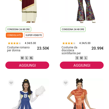
CONSEGNA 24/48 ORE
CONSEGNA 24/48 ORE
CONSIGLIATO
SUPER VENDITE
4.34/5.00
4.34/5.00
Costume romano
Costume da
23.50€
20.99€
per donna
discoteca
scintillante per
donna
M
L
XL
S
M
L
AGGIUNGI
AGGIUNGI