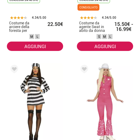
CONSIGLIATO
4.34/5.00
4.34/5.00
Costume da
Costume da
22.50€
15.50€ -
arciere della
agente Swat in
16.99€
foresta per
abito da donna
donna
M
L
S
M
L
AGGIUNGI
AGGIUNGI