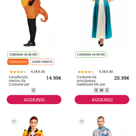
CONSEGNA 24/48 ORE
CONSEGNA 24/48 ORE
CONSIGLIATO
SUPER VENDITE
4.34/5.00
4.34/5.00
Cavalluccio
Costume da
14.99€
20.99€
marino da
principessa
Costume per
medievale blu per
adulto
donna
L
S
M
L
AGGIUNGI
AGGIUNGI