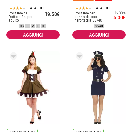
4.34/5.00
4.34/5.00
16.99€
Costume da
Costume per
19.50€
Dottore Blu per
donna di topo
5.00€
adulto
nero taglia 38/40
XS
S
M
L
XL
38/40
AGGIUNGI
AGGIUNGI
CONSEGNA 24/48 ORE
CONSEGNA 24/48 ORE