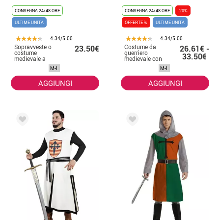
CONSEGNA 24/48 ORE
CONSEGNA 24/48 ORE
-20%
ULTIME UNITÀ
OFFERTE %
ULTIME UNITÀ
4.34/5.00
4.34/5.00
Sopravveste o
Costume da
23.50€
26.61€ -
costume
guerriero
33.50€
medievale a
medievale con
quadretti neri per
armatura per
M-L
M-L
uomo
uomo
AGGIUNGI
AGGIUNGI