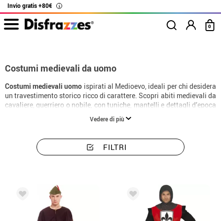
Invio gratis +80€
i
0
Inizio
Costumi
Costumi medievali da uomo
Costumi medievali da uomo
Costumi medievali uomo
ispirati al Medioevo, ideali per chi desidera
un travestimento storico ricco di carattere. Scopri abiti medievali da
cavaliere, guerriero o nobile, con tuniche, mantelli e dettagli d’epoca
perfetti per feste a tema, rievocazioni storiche e Carnevale.
Vedere di più
FILTRI