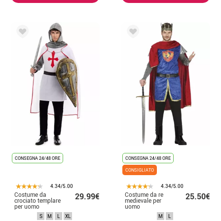
CONSEGNA 24/48 ORE
CONSEGNA 24/48 ORE
CONSIGLIATO
4.34/5.00
4.34/5.00
Costume da
Costume da re
29.99€
25.50€
crociato templare
medievale per
per uomo
uomo
S
M
L
XL
M
L