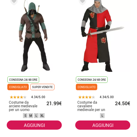
CONSEGNA 24/48 ORE
CONSEGNA 24/48 ORE
CONSIGLIATO
SUPER VENDITE
CONSIGLIATO
4.34/5.00
4.34/5.00
Costume da
Costume da
21.99€
24.50€
arciere medievale
cavaliere
per un uomo
medievale per un
uomo
S
M
L
XL
L
AGGIUNGI
AGGIUNGI