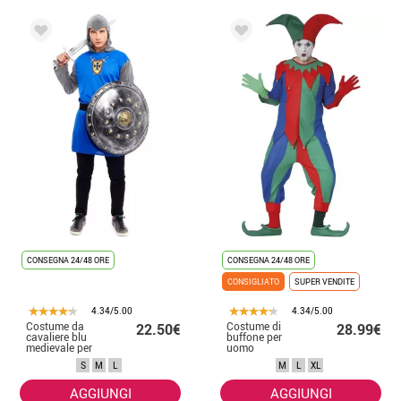
CONSEGNA 24/48 ORE
CONSEGNA 24/48 ORE
CONSIGLIATO
SUPER VENDITE
4.34/5.00
4.34/5.00
Costume da
Costume di
22.50€
28.99€
cavaliere blu
buffone per
medievale per
uomo
uomo
S
M
L
M
L
XL
AGGIUNGI
AGGIUNGI