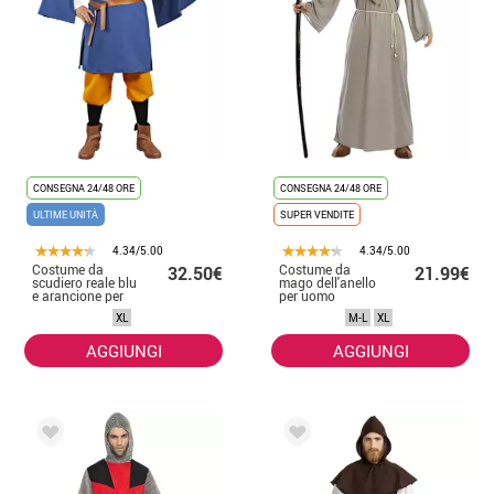
CONSEGNA 24/48 ORE
CONSEGNA 24/48 ORE
ULTIME UNITÀ
SUPER VENDITE
4.34/5.00
4.34/5.00
Costume da
Costume da
32.50€
21.99€
scudiero reale blu
mago dell'anello
e arancione per
per uomo
uomo
XL
M-L
XL
AGGIUNGI
AGGIUNGI