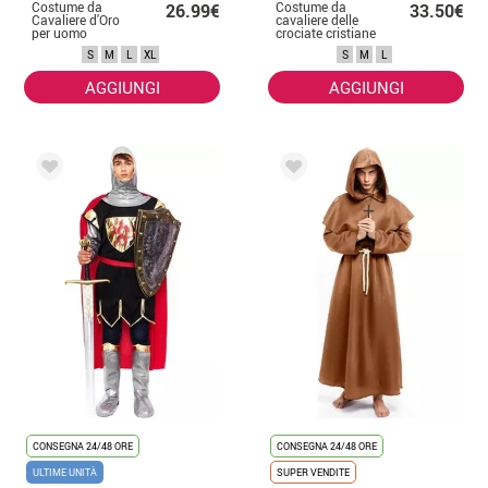
Costume da
Costume da
26.99€
33.50€
Cavaliere d'Oro
cavaliere delle
per uomo
crociate cristiane
da uomo
S
M
L
XL
S
M
L
AGGIUNGI
AGGIUNGI
CONSEGNA 24/48 ORE
CONSEGNA 24/48 ORE
ULTIME UNITÀ
SUPER VENDITE