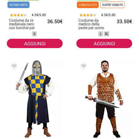
ULTIME UNITÀ
CONSIGLIATO
SUPER VENDITE
4.34/5.00
4.34/5.00
Costume da re
Costume da
36.50€
33.50€
medievale nero
medico della
con borchie per
peste per uomo
uomo
S
L
XL
AGGIUNGI
AGGIUNGI