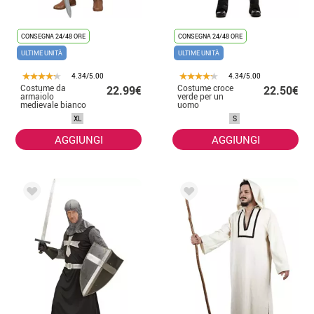
CONSEGNA 24/48 ORE
CONSEGNA 24/48 ORE
ULTIME UNITÀ
ULTIME UNITÀ
4.34/5.00
4.34/5.00
Costume da
Costume croce
22.99€
22.50€
armaiolo
verde per un
medievale bianco
uomo
per uomo
XL
S
AGGIUNGI
AGGIUNGI