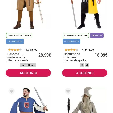
CONSEGNA 24/48 ORE
CONSEGNA 24/48 ORE
PREMIUM
ULTIME UNITÀ
ULTIME UNITÀ
4.34/5.00
4.34/5.00
Casacca
Costume da
28.99€
18.99€
medievale da
guerriero
Sterminatore di
medievale giallo
Re per uomo
da uomo
Unica Uomo
S
M
AGGIUNGI
AGGIUNGI