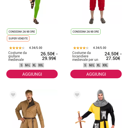
CONSEGNA 24/48 ORE
CONSEGNA 24/48 ORE
SUPER VENDITE
4.34/5.00
4.34/5.00
Costume da
Costume da
26.50€ -
24.50€ -
giullare
locandiere
29.99€
27.50€
medievale
medievale per un
colorato per
uomo
S
M-L
XL
XXL
S
M/L
XL
XXL
uomo
AGGIUNGI
AGGIUNGI