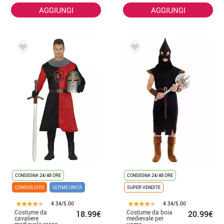
AGGIUNGI
AGGIUNGI
CONSEGNA 24/48 ORE
CONSEGNA 24/48 ORE
CONSIGLIATO
ULTIME UNITÀ
SUPER VENDITE
4.34/5.00
4.34/5.00
Costume da
Costume da boia
18.99€
20.99€
cavaliere
medievale per
medievale rosso
uomo