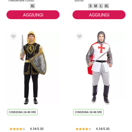
e nero per uomo
XL
S
M
L
XL
AGGIUNGI
AGGIUNGI
CONSEGNA 24/48 ORE
CONSEGNA 24/48 ORE
4.34/5.00
4.34/5.00