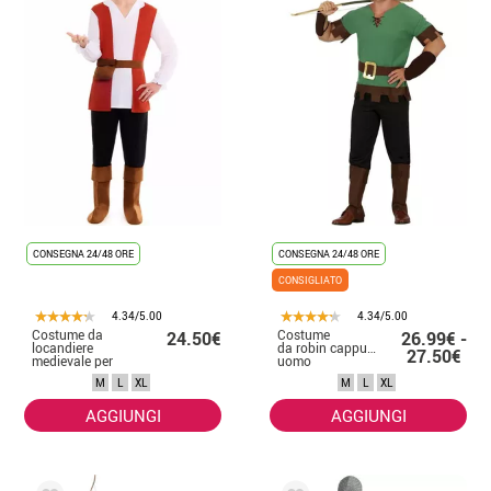
CONSEGNA 24/48 ORE
CONSEGNA 24/48 ORE
CONSIGLIATO
4.34/5.00
4.34/5.00
Costume da
Costume
24.50€
26.99€ -
locandiere
da robin cappuccio per
27.50€
medievale per
uomo
uomo
M
L
XL
M
L
XL
AGGIUNGI
AGGIUNGI