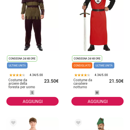
CONSEGNA 24/48 ORE
CONSEGNA 24/48 ORE
ULTIME UNITÀ
CONSIGLIATO
ULTIME UNITÀ
4.34/5.00
4.34/5.00
Costume da
Costume da
23.50€
21.50€
arciere della
cavaliere
foresta per uomo
notturno
medievale da
S
M
uomo
AGGIUNGI
AGGIUNGI