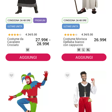
CONSEGNA 24/48 ORE
PREMIUM
CONSEGNA 24/48 ORE
ULTIME UNITÀ
ULTIME UNITÀ
4.34/5.00
4.34/5.00
Costume da
Costume Morisca
27.99€ -
26.99€
Cavaliere
Djellaba bianco
28.99€
Crociato
con cappuccio
dell'Oscurità per
per uomo
M
M
L
XL
uomo
AGGIUNGI
AGGIUNGI