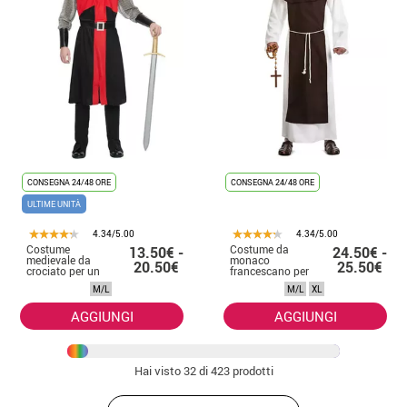
CONSEGNA 24/48 ORE
CONSEGNA 24/48 ORE
ULTIME UNITÀ
4.34/5.00
4.34/5.00
Costume
Costume da
13.50€ -
24.50€ -
medievale da
monaco
20.50€
25.50€
crociato per un
francescano per
uomo
un uomo
M/L
M/L
XL
AGGIUNGI
AGGIUNGI
Hai visto
32
di 423 prodotti