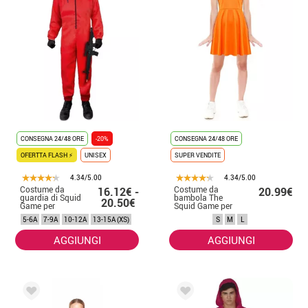
Vuoi essere il capo di Il Gioco del Calamaro? o Il giocatore 456?
Sicuro che ti piacerebbe anche vincere il grande premio! Sei pronto a
giocare? Puoi anche essere uno dei lavoratori: la
maschera da
guardia Il Gioco del Calamaro
ti aspetta. Quale simbolo scegli? Le
maschere de Il gioco del calamaro sono nere con simboli bianchi,
proprio come nella serie. Ha piccole fessure in modo da poter avere
una buona visione e una buona ventilazione quando lo indossi. Il
costume da lavoratore di Squid Game
è un rosso super intenso e
sicuro che non passerai inosservato con questa tuta rossa. Osi far
parte del gioco?
CONSEGNA 24/48 ORE
-20%
CONSEGNA 24/48 ORE
OFERTTA FLASH ⚡
UNISEX
SUPER VENDITE
4.34/5.00
4.34/5.00
Costume da
Costume da
16.12€ -
20.99€
guardia di Squid
bambola The
20.50€
Game per
Squid Game per
bambini
donna
5-6A
7-9A
10-12A
13-15A (XS)
S
M
L
AGGIUNGI
AGGIUNGI