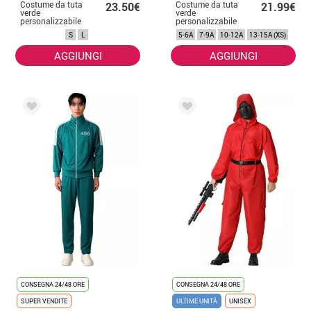
Costume da tuta
Costume da tuta
23.50€
21.99€
verde
verde
personalizzabile
personalizzabile
del gioco Squid
del gioco Squid
S
L
5-6A
7-9A
10-12A
13-15A (XS)
per adulto
AGGIUNGI
AGGIUNGI
CONSEGNA 24/48 ORE
CONSEGNA 24/48 ORE
SUPER VENDITE
ULTIME UNITÀ
UNISEX