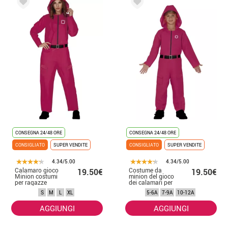
CONSEGNA 24/48 ORE
CONSEGNA 24/48 ORE
CONSIGLIATO
SUPER VENDITE
CONSIGLIATO
SUPER VENDITE
4.34/5.00
4.34/5.00
Calamaro gioco
Costume da
19.50€
19.50€
Minion costumi
minion del gioco
per ragazze
dei calamari per
bambini
S
M
L
XL
5-6A
7-9A
10-12A
AGGIUNGI
AGGIUNGI