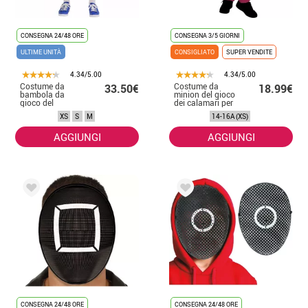
CONSEGNA 24/48 ORE
CONSEGNA 3/5 GIORNI
ULTIME UNITÀ
CONSIGLIATO
SUPER VENDITE
4.34/5.00
4.34/5.00
Costume da
Costume da
33.50€
18.99€
bambola da
minion del gioco
gioco del
dei calamari per
calamaro per
adolescenti
XS
S
M
14-16A (XS)
uomo
AGGIUNGI
AGGIUNGI
CONSEGNA 24/48 ORE
CONSEGNA 24/48 ORE