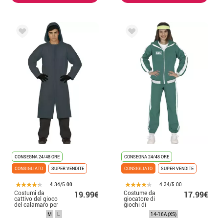
CONSEGNA 24/48 ORE
CONSEGNA 24/48 ORE
CONSIGLIATO
SUPER VENDITE
CONSIGLIATO
SUPER VENDITE
4.34/5.00
4.34/5.00
Costumi da
Costume da
19.99€
17.99€
cattivo del gioco
giocatore di
del calamaro per
giochi di
uomini
calamari per
M
L
14-16A (XS)
adolescenti