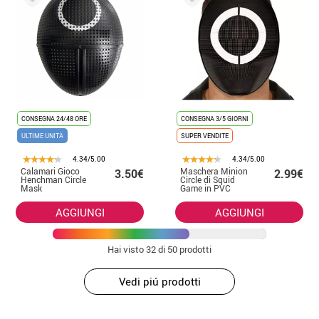
CONSEGNA 24/48 ORE
CONSEGNA 3/5 GIORNI
ULTIME UNITÀ
SUPER VENDITE
4.34/5.00
4.34/5.00
Calamari Gioco
Maschera Minion
3.50€
2.99€
Henchman Circle
Circle di Squid
Mask
Game in PVC
AGGIUNGI
AGGIUNGI
Hai visto
32
di 50 prodotti
Vedi piú prodotti