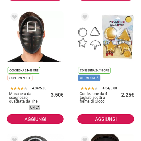
CONSEGNA 24/48 ORE
CONSEGNA 24/48 ORE
SUPER VENDITE
ULTIME UNITÀ
4.34/5.00
4.34/5.00
Maschera da
Confezione da 4
3.50€
2.25€
scagnozzo
tagliabiscotti a
quadrata da The
forma di Gioco
Game
del calamaro
UNICA
AGGIUNGI
AGGIUNGI