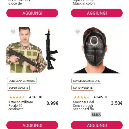
gioco del
Mask in colori
calamaro
assortiti PVC
AGGIUNGI
AGGIUNGI
CONSEGNA 24/48 ORE
CONSEGNA 24/48 ORE
SUPER VENDITE
SUPER VENDITE
4.34/5.00
4.34/5.00
Attacco militare
Maschera del
8.99€
3.50€
Fucile 59
Cerchio degli
centimetri
Scagnozzi da
The Game
UNICA
AGGIUNGI
AGGIUNGI