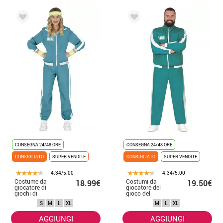
CONSEGNA 24/48 ORE
CONSEGNA 24/48 ORE
CONSIGLIATO
SUPER VENDITE
CONSIGLIATO
SUPER VENDITE
4.34/5.00
4.34/5.00
Costume da
Costumi da
18.99€
19.50€
giocatore di
giocatore del
giochi di
gioco del
calamari per
calamaro per gli
S
M
L
XL
M
L
XL
donne
uomini
AGGIUNGI
AGGIUNGI