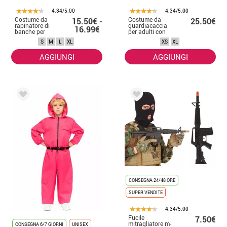
4.34/5.00
4.34/5.00
Costume da
Costume da
15.50€ -
25.50€
rapinatore di
guardiacaccia
16.99€
banche per
per adulti con
donna
cappuccio
S
M
L
XL
XS
XL
AGGIUNGI
AGGIUNGI
CONSEGNA 24/48 ORE
SUPER VENDITE
4.34/5.00
Fucile
7.50€
mitragliatore m-
CONSEGNA 6/7 GIORNI
UNISEX