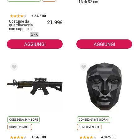
16 di 52 cm
4.34/5.00
Costume da
21.99€
guardiacaccia
con cappuccio
per bambini
3-4A
AGGIUNGI
AGGIUNGI
CONSEGNA 24/48 ORE
CONSEGNA 6/7 GIORNI
SUPER VENDITE
SUPER VENDITE
4.34/5.00
4.34/5.00