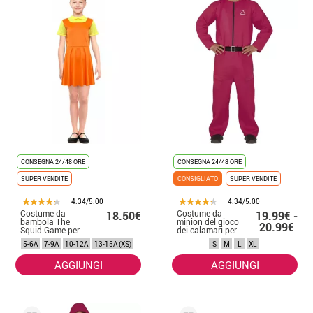
CONSEGNA 24/48 ORE
CONSEGNA 24/48 ORE
SUPER VENDITE
CONSIGLIATO
SUPER VENDITE
4.34/5.00
4.34/5.00
Costume da
Costume da
18.50€
19.99€ -
bambola The
minion del gioco
20.99€
Squid Game per
dei calamari per
bambina
uomo
5-6A
7-9A
10-12A
13-15A (XS)
S
M
L
XL
AGGIUNGI
AGGIUNGI