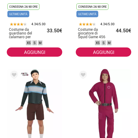
CONSEGNA 24/48 ORE
CONSEGNA 24/48 ORE
ULTIME UNITÀ
ULTIME UNITÀ
4.34/5.00
4.34/5.00
Costume da
Costume da
33.50€
44.50€
guardiano del
giocatore di
calamaro per
Squid Game 456
uomo
per uomo
XS
S
M
XS
S
M
AGGIUNGI
AGGIUNGI