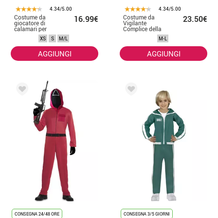
4.34/5.00
4.34/5.00
Costume da
Costume da
16.99€
23.50€
giocatore di
Vigilante
calamari per
Complice della
uomo
Scimmia Rossa
XS
S
M/L
M-L
per adulto
AGGIUNGI
AGGIUNGI
CONSEGNA 24/48 ORE
CONSEGNA 3/5 GIORNI