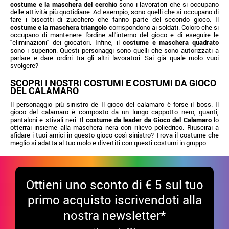
costume e la maschera del cerchio
sono i lavoratori che si occupano
delle attività più quotidiane. Ad esempio, sono quelli che si occupano di
fare i biscotti di zucchero che fanno parte del secondo gioco. Il
costume e la maschera triangolo
corrispondono ai soldati. Coloro che si
occupano di mantenere l'ordine all'interno del gioco e di eseguire le
"eliminazioni" dei giocatori. Infine, il
costume e maschera quadrato
sono i superiori. Questi personaggi sono quelli che sono autorizzati a
parlare e dare ordini tra gli altri lavoratori. Sai già quale ruolo vuoi
svolgere?
SCOPRI I NOSTRI COSTUMI E COSTUMI DA GIOCO
DEL CALAMARO
Il personaggio più sinistro de Il gioco del calamaro è forse il boss. Il
gioco del calamaro è composto da un lungo cappotto nero, guanti,
pantaloni e stivali neri. Il
costume da leader da Gioco del Calamaro
lo
otterrai insieme alla maschera nera con rilievo poliedrico. Riuscirai a
sfidare i tuoi amici in questo gioco così sinistro? Trova il costume che
meglio si adatta al tuo ruolo e divertiti con questi costumi in gruppo.
Ottieni uno sconto di € 5 sul tuo
primo acquisto iscrivendoti alla
nostra newsletter*