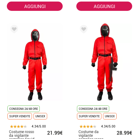
AGGIUNGI
AGGIUNGI
CONSEGNA 24/48 ORE
CONSEGNA 24/48 ORE
SUPER VENDITE
UNISEX
SUPER VENDITE
UNISEX
4.34/5.00
4.34/5.00
Costume rosso
Costume da
21.99€
28.99€
da vigilante
vigilante
complice Squid
complice rosso