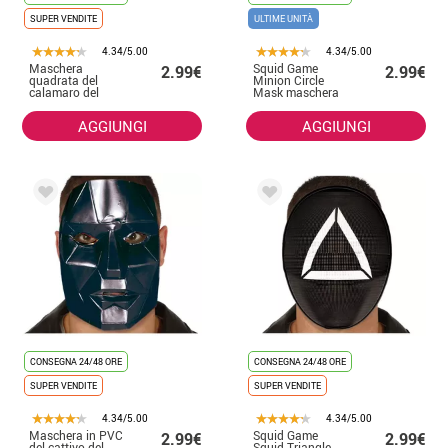
SUPER VENDITE
ULTIME UNITÀ
4.34/5.00
4.34/5.00
Maschera
Squid Game
2.99€
2.99€
quadrata del
Minion Circle
calamaro del
Mask maschera
gioco del
per bambini in
calamaro in PVC
PVC
AGGIUNGI
AGGIUNGI
CONSEGNA 24/48 ORE
CONSEGNA 24/48 ORE
SUPER VENDITE
SUPER VENDITE
4.34/5.00
4.34/5.00
Maschera in PVC
Squid Game
2.99€
2.99€
del cattivo del
Squid Triangle