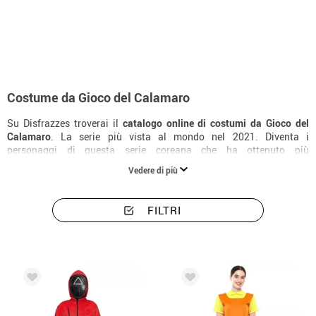
Inizio
Costumi
Costumi di Film, Cinema e TV
Costumi da Squid Game
Costume da Gioco del Calamaro
Su Disfrazzes troverai il
catalogo online di costumi da Gioco del
Calamaro
. La serie più vista al mondo nel 2021. Diventa i
personaggi di questa serie coreana che ha ottenuto più
visualizzazioni fino ad oggi. I
costumi e le maschere da Gioco del
Vedere di più
Calamaro
sono diversi. Dalle tute rosse dei lavoratori alle tute verdi
dei giocatori. Che personaggio vuoi essere in questo grande gioco?
Non dimenticare i tuoi amici o la tua famiglia, questi costumi da
FILTRI
Gioco del Calamaro sono ottimi per andare in gruppo e anche per
fare sfide e competere. Scommetto che muori dalle risate!
Completa il tuo costume con le maschere da Gioco
del Calamaro
I
costumi e le maschere da Gioco del Calamar
ti daranno il look
completo per diventare uno dei personaggi di questa grande serie.