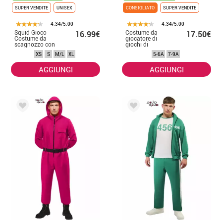
SUPER VENDITE
UNISEX
CONSIGLIATO
SUPER VENDITE
4.34/5.00
4.34/5.00
Squid Gioco
Costume da
16.99€
17.50€
Costume da
giocatore di
scagnozzo con
giochi di
maschera per gli
calamari per
XS
S
M/L
XL
5-6A
7-9A
uomini
bambini
AGGIUNGI
AGGIUNGI