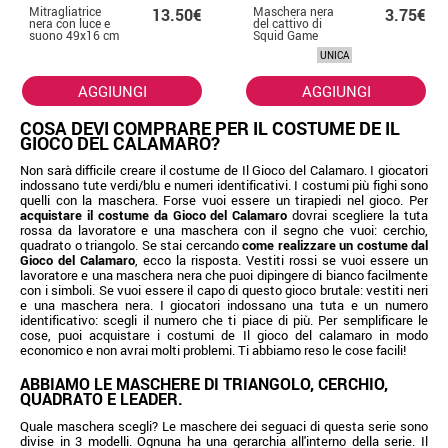
Mitragliatrice
Maschera nera
13.50€
3.75€
nera con luce e
del cattivo di
suono 49x16 cm
Squid Game
UNICA
AGGIUNGI
AGGIUNGI
COSA DEVI COMPRARE PER IL COSTUME DE IL
GIOCO DEL CALAMARO?
Non sarà difficile creare il costume de Il Gioco del Calamaro. I giocatori
indossano tute verdi/blu e numeri identificativi. I costumi più fighi sono
quelli con la maschera. Forse vuoi essere un tirapiedi nel gioco. Per
acquistare il costume da Gioco del Calamaro
dovrai scegliere la tuta
rossa da lavoratore e una maschera con il segno che vuoi: cerchio,
quadrato o triangolo. Se stai cercando
come realizzare un costume dal
Gioco del Calamaro
, ecco la risposta. Vestiti rossi se vuoi essere un
lavoratore e una maschera nera che puoi dipingere di bianco facilmente
con i simboli. Se vuoi essere il capo di questo gioco brutale: vestiti neri
e una maschera nera. I giocatori indossano una tuta e un numero
identificativo: scegli il numero che ti piace di più. Per semplificare le
cose, puoi acquistare i costumi de Il gioco del calamaro in modo
economico e non avrai molti problemi. Ti abbiamo reso le cose facili!
ABBIAMO LE MASCHERE DI TRIANGOLO, CERCHIO,
QUADRATO E LEADER.
Quale maschera scegli? Le maschere dei seguaci di questa serie sono
divise in 3 modelli. Ognuna ha una gerarchia all'interno della serie. Il