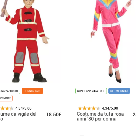
NA 24/48 ORE
CONSIGLIATO
CONSEGNA 24/48 ORE
ULTIME UNITÀ
VENDITE
4.34/5.00
4.34/5.00
ume da vigile del
Costume da tuta rosa
18.50€
2
co
anni '80 per donna