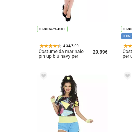
CONSEGNA 24/48 ORE
CONSEG
ULTIME
4.34/5.00
Costume da marinaio
Cost
29.99€
pin up blu navy per
per 
donna