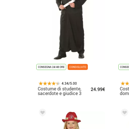
CONSEGNA 24/48 ORE
CONSIGLIATO
CONSEG
4.34/5.00
Costume di studente,
Cos
24.99€
sacerdote e giudice 3
doma
in 1 per l'uomo
bam