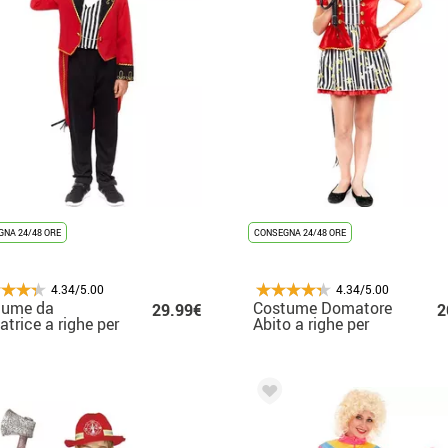
NA 24/48 ORE
CONSEGNA 24/48 ORE
4.34/5.00
4.34/5.00
tume da
Costume Domatore
29.99€
2
trice a righe per
Abito a righe per
bino
bambina