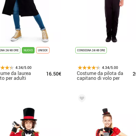
NA 24/48 ORE
NUOVO
UNISEX
CONSEGNA 24/48 ORE
4.34/5.00
4.34/5.00
ume da laurea
Costume da pilota da
16.50€
2
to per adulti
capitano di volo per
bambino