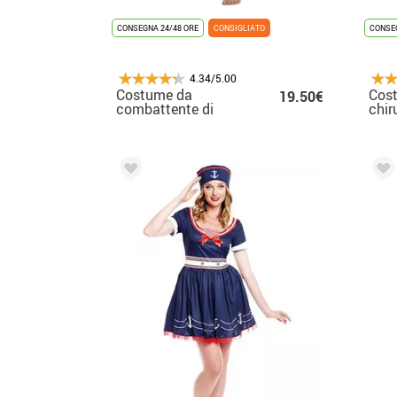
CONSEGNA 24/48 ORE
CONSIGLIATO
CONSEG
4.34/5.00
Costume da
Cos
19.50€
combattente di
chir
karate bianco per
bambino