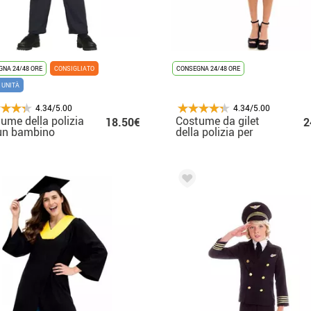
NA 24/48 ORE
CONSIGLIATO
CONSEGNA 24/48 ORE
 UNITÀ
4.34/5.00
4.34/5.00
ume della polizia
Costume da gilet
18.50€
2
un bambino
della polizia per
donna