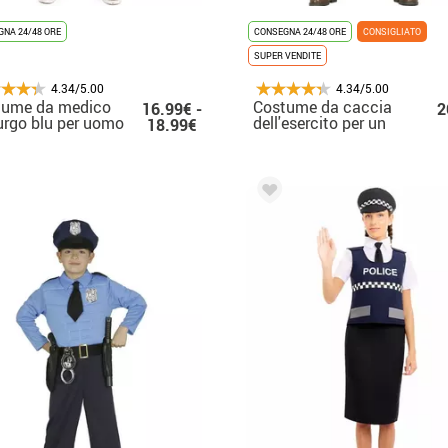
NA 24/48 ORE
CONSEGNA 24/48 ORE
CONSIGLIATO
SUPER VENDITE
4.34/5.00
4.34/5.00
tume da medico
Costume da caccia
16.99€ -
2
urgo blu per uomo
dell'esercito per un
18.99€
uomo