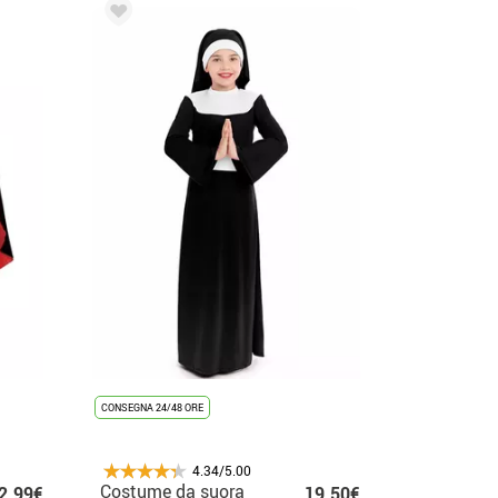
CONSEGNA 24/48 ORE
4.34/5.00
Costume da suora
2.99€
19.50€