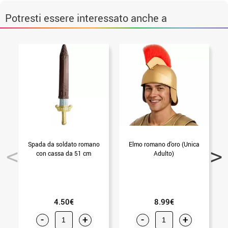
Potresti essere interessato anche a
Spada da soldato romano
Elmo romano d'oro (Unica
M
con cassa da 51 cm
Adulto)
4.50€
8.99€
-
+
-
+