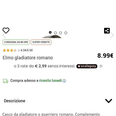
Inizio
Accessori
Berretti e Cappelli
Caschi
Elmo gladiatore romano
CONSEGNA 24/48 ORE
SUPER VENDITE
4.34/5.00
8.99€
Elmo gladiatore romano
Compra adesso e
ricevilo
lunedi
i
Descrizione
Casco da gladiatore o guerriero romano. Complemento