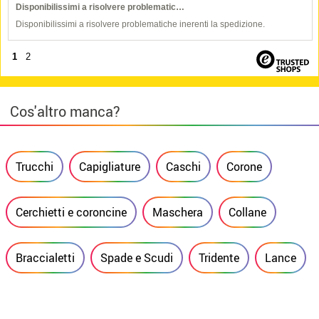
Disponibilissimi a risolvere problematic…
Disponibilissimi a risolvere problematiche inerenti la spedizione.
1
2
Cos'altro manca?
Trucchi
Capigliature
Caschi
Corone
Cerchietti e coroncine
Maschera
Collane
Braccialetti
Spade e Scudi
Tridente
Lance