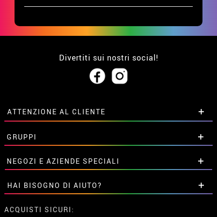
Divertiti sui nostri social!
ATTENZIONE AL CLIENTE
• Su di noi
GRUPPI
• Condizioni di vendita
• Avviso legale
privacy
Sconti speciali per gruppi.
NEGOZI E AZIENDE SPECIALI
• Attenzione al cliente
Contattaci qui
• Utilizzo dei cookies
Sconti speciali per gruppi.
HAI BISOGNO DI AIUTO?
•
Impostazioni dei cookie
Contattaci qui
Non ho ancora fatto l'ordine
ACQUISTI SICURI: