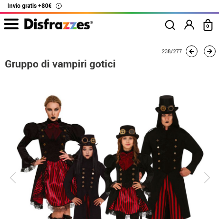
Invio gratis +80€
i
0
Inizio
Costumi
Costumi per gruppi
Gruppo di vampiri gotici
238/277
Gruppo di vampiri gotici