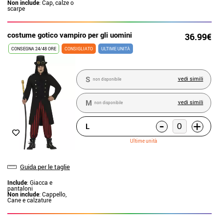
Non include
: Cap, calze o
scarpe
costume gotico vampiro per gli uomini
36.99€
CONSEGNA 24/48 ORE
CONSIGLIATO
ULTIME UNITÀ
S
vedi simili
non disponibile
M
vedi simili
non disponibile
-
+
L
Ultime unità
Guida per le taglie
Include
: Giacca e
pantaloni
Non include
: Cappello,
Cane e calzature