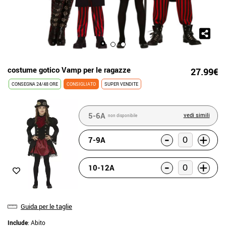
costume gotico Vamp per le ragazze
27.99€
CONSEGNA 24/48 ORE
CONSIGLIATO
SUPER VENDITE
5-6A
vedi simili
non disponibile
-
+
7-9A
-
+
10-12A
Guida per le taglie
Include
: Abito