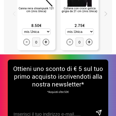
Canna nera steampunk 121
Collana con croce gotica
Anello
cm (mis.Unica)
grigia da 21 cm (mis.Unica)
ragnate
(
8.50€
2.75€
-
+
-
+
-
Ottieni uno sconto di € 5 sul tuo
primo acquisto iscrivendoti alla
nostra newsletter*
*Acquisti oltre 50€