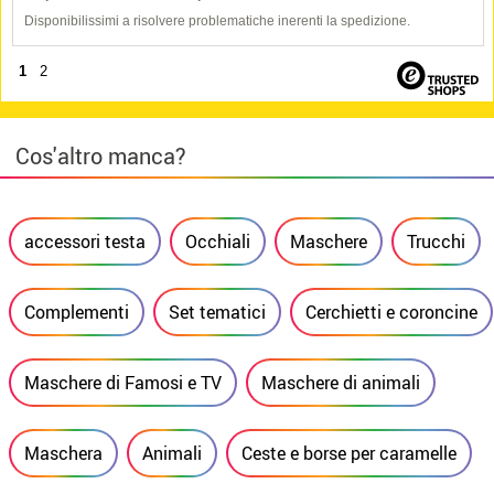
Disponibilissimi a risolvere problematiche inerenti la spedizione.
1
2
Cos'altro manca?
accessori testa
Occhiali
Maschere
Trucchi
Complementi
Set tematici
Cerchietti e coroncine
Maschere di Famosi e TV
Maschere di animali
Maschera
Animali
Ceste e borse per caramelle