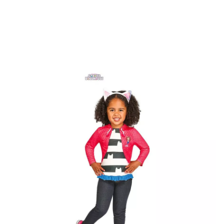
Inizio
Costumi
Gabby's Dollhouse
Kit costume Gabby Casa delle bambole pe
giacca