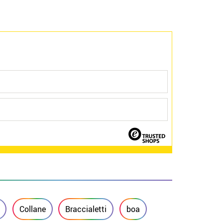
Collane
Braccialetti
boa