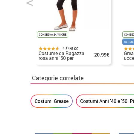
CONSEGNA 24/48 ORE
CONSEG
ULTIME
4.34/5.00
Costume da Ragazza
Grea
20.99€
rosa anni '50 per
ucce
bambina
e ad
Categorie correlate
Costumi Grease
Costumi Anni '40 e '50: P