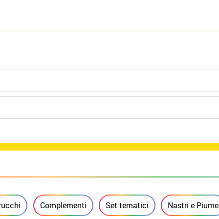
rucchi
Complementi
Set tematici
Nastri e Piume