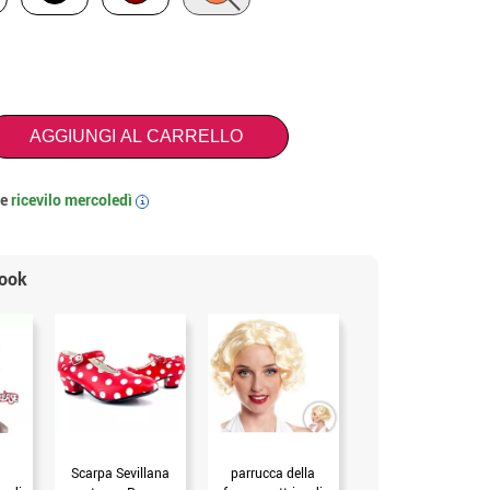
AGGIUNGI AL CARRELLO
 e
ricevilo
mercoledì
i
look
Scarpa Sevillana
parrucca della
Scarpa Sevillana