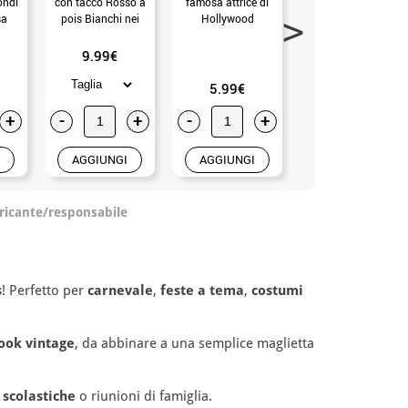
ondi
con tacco Rosso a
famosa attrice di
con tacco Glitter
sa
pois Bianchi nei
Hollywood
Lilla con numeri dal
numeri dal 22 al 41
22 al 41
9.99€
13.50€
5.99€
+
-
+
-
+
-
+
AGGIUNGI
AGGIUNGI
AGGIUNGI
ricante/responsabile
s
! Perfetto per
carnevale
,
feste a tema
,
costumi
ook vintage
, da abbinare a una semplice maglietta
 scolastiche
o riunioni di famiglia.