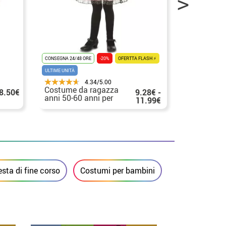
CONSEGNA 3/5 G
CONSEGNA 24/48 ORE
-20%
OFERTTA FLASH ⚡
ULTIME UNITÀ
4.34/5.00
Kit pin up 
Costume da ragazza
8.50€
9.28€ -
bambina: 
anni 50-60 anni per
11.99€
fazzoletto
bambina
sta di fine corso
Costumi per bambini