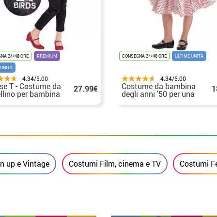
NA 24/48 ORE
PREMIUM
CONSEGNA 24/48 ORE
ULTIME UNITÀ
 UNITÀ
4.34/5.00
4.34/5.00
se T - Costume da
Costume da bambina
27.99€
1
llino per bambina
degli anni '50 per una
olescente
bambina
in up e Vintage
Costumi Film, cinema e TV
Costumi Fe