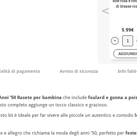
sole rosa e rot
di Grease ro
5.99€
-
AGGIUNGI
alità di pagamento
Avviso di sicurezza
Info fabb
 Anni ’50 Rasete per bambina
che include
foulard e gonna a poi
esto completo aggiunge un tocco classico e grazioso.
esto kit è ideale per far vivere alle piccole un autentico e comodo
l
e e allegro che richiama la moda degli anni ’50, perfetto per
feste