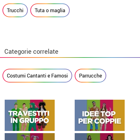
Trucchi
Tuta o maglia
Categorie correlate
Costumi Cantanti e Famosi
Parrucche