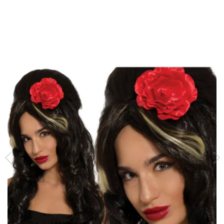
Inizio
Accessori
Parrucche
Parrucca amy enoteca con fiore