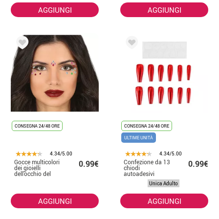
AGGIUNGI
AGGIUNGI
CONSEGNA 24/48 ORE
CONSEGNA 24/48 ORE
ULTIME UNITÀ
4.34/5.00
4.34/5.00
Gocce multicolori
Confezione da 13
0.99€
0.99€
dei gioielli
chiodi
dell'occhio del
autoadesivi
viso
effetto metallo
Unica Adulto
rosso
AGGIUNGI
AGGIUNGI