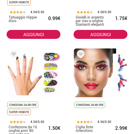
SUPER VENDITE
4.34/5.00
4.34/5.00
Tatuaggio Hippie
Gioielli in argento
0.99€
1.75€
d'oro
per viso e unghie
Diamanti eleganti
AGGIUNGI
AGGIUNGI
CONSEGNA 24/48 ORE
CONSEGNA 24/48 ORE
SUPER VENDITE
4.34/5.00
4.34/5.00
Confezione da 10
Ciglia finte
1.50€
2.99€
unghie anni '80
Arlecchino