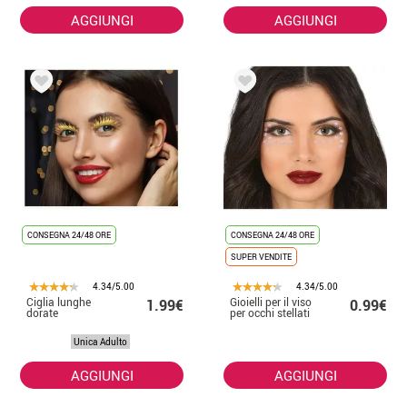
AGGIUNGI
AGGIUNGI
CONSEGNA 24/48 ORE
CONSEGNA 24/48 ORE
SUPER VENDITE
4.34/5.00
4.34/5.00
Ciglia lunghe
Gioielli per il viso
1.99€
0.99€
dorate
per occhi stellati
Unica Adulto
AGGIUNGI
AGGIUNGI