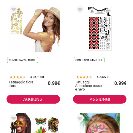
CONSEGNA 24/48 ORE
CONSEGNA 24/48 ORE
4.34/5.00
4.34/5.00
Tatuaggio fiore
Tatuaggi
0.99€
0.99€
d'oro
Arlecchino rosso
e nero
AGGIUNGI
AGGIUNGI