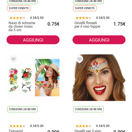
CONSEGNA 24/48 ORE
CONSEGNA 24/48 ORE
SUPER VENDITE
SUPER VENDITE
4.34/5.00
4.34/5.00
Naso di schiuma
Gioielli floreali
0.75€
1.75€
da clown rosso
per il viso hippie
da 5 cm
AGGIUNGI
AGGIUNGI
CONSEGNA 24/48 ORE
CONSEGNA 24/48 ORE
4.34/5.00
4.34/5.00
Tatuaggi
Gioielli per il viso