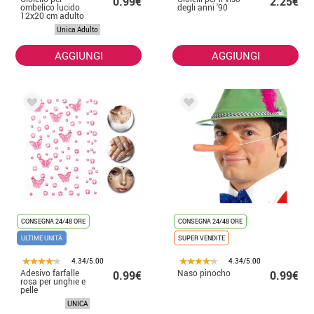
0.99€
2.25€
ombelico lucido
degli anni '90
12x20 cm adulto
Unica Adulto
AGGIUNGI
AGGIUNGI
CONSEGNA 24/48 ORE
CONSEGNA 24/48 ORE
ULTIME UNITÀ
SUPER VENDITE
4.34/5.00
4.34/5.00
Adesivo farfalle
Naso pinocho
0.99€
0.99€
rosa per unghie e
pelle
UNICA