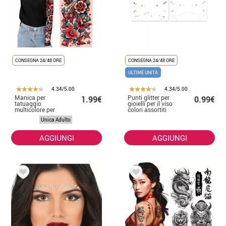
CONSEGNA 24/48 ORE
CONSEGNA 24/48 ORE
ULTIME UNITÀ
4.34/5.00
4.34/5.00
Manica per
Punti glitter per
1.99€
0.99€
tatuaggio
gioielli per il viso
multicolore per
colori assortiti
adulti
Unica Adulto
AGGIUNGI
AGGIUNGI