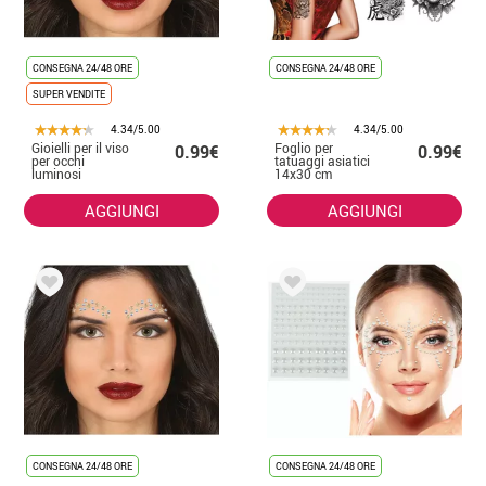
CONSEGNA 24/48 ORE
CONSEGNA 24/48 ORE
SUPER VENDITE
4.34/5.00
4.34/5.00
Gioielli per il viso
Foglio per
0.99€
0.99€
per occhi
tatuaggi asiatici
luminosi
14x30 cm
AGGIUNGI
AGGIUNGI
CONSEGNA 24/48 ORE
CONSEGNA 24/48 ORE