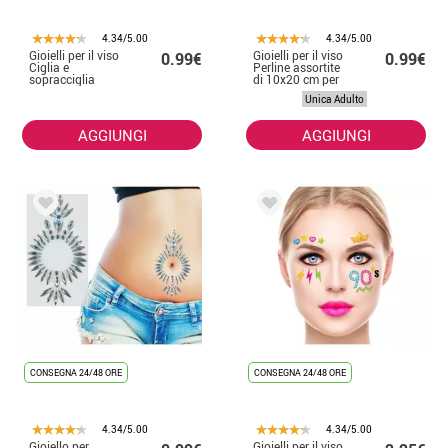
4.34/5.00
4.34/5.00
Gioielli per il viso
Gioielli per il viso
0.99€
0.99€
Ciglia e
Perline assortite
sopracciglia
di 10x20 cm per
Stelle dorate
adulti
Unica Adulto
AGGIUNGI
AGGIUNGI
CONSEGNA 24/48 ORE
CONSEGNA 24/48 ORE
4.34/5.00
4.34/5.00
Gioiello per
Gioielli per il viso