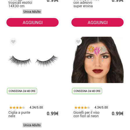
0.99€
0.99€
tropicali esotici
con adesivo
14X30 cm
super eroina
Unica Adulto
AGGIUNGI
AGGIUNGI
CONSEGNA 24/48 ORE
CONSEGNA 24/48 ORE
4.34/5.00
4.34/5.00
Ciglia a punte
Gioielli per il viso
0.99€
0.99€
nere
con fiori al neon
Unica Adulto