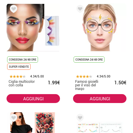
CONSEGNA 24/48 ORE
CONSEGNA 24/48 ORE
SUPER VENDITE
4.34/5.00
4.34/5.00
Ciglia multicolor
Famosi gioielli
1.99€
1.50€
con colla
per il viso del
mago
AGGIUNGI
AGGIUNGI