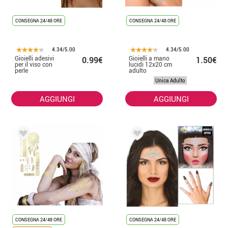
CONSEGNA 24/48 ORE
CONSEGNA 24/48 ORE
4.34/5.00
4.34/5.00
Gioielli adesivi
Gioielli a mano
0.99€
1.50€
per il viso con
lucidi 12x20 cm
perle
adulto
Unica Adulto
AGGIUNGI
AGGIUNGI
CONSEGNA 24/48 ORE
CONSEGNA 24/48 ORE