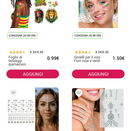
CONSEGNA 24/48 ORE
CONSEGNA 24/48 ORE
4.34/5.00
4.34/5.00
Foglio di
Gioielli per il viso
0.99€
1.50€
tatuaggi
Fiori rosa e verdi
giamaicani
14x30 cm
AGGIUNGI
AGGIUNGI