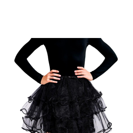
Inizio
Tutú e coulotte
Tutù nero con volant da 30 cm per bambini