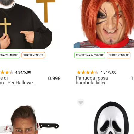
NA 24/48 ORE
SUPER VENDITE
CONSEGNA 24/48 ORE
SUPER VENDITE
4.34/5.00
4.34/5.00
e di
Parrucca rossa
0.99€
1
23 cm . Per Halloween
bambola killer