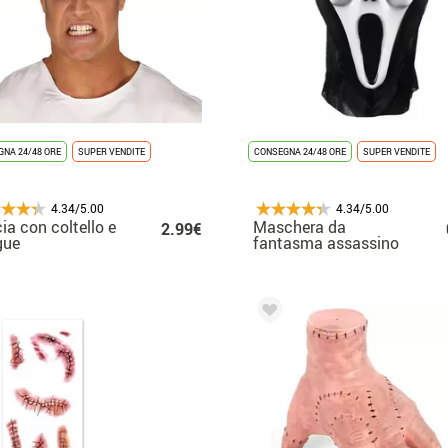
NA 24/48 ORE
SUPER VENDITE
CONSEGNA 24/48 ORE
SUPER VENDITE
4.34/5.00
4.34/5.00
ia con coltello e
Maschera da
2.99€
gue
fantasma assassino