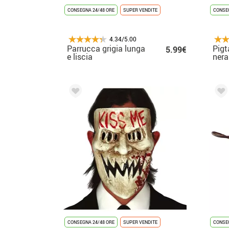
CONSEGNA 24/48 ORE
SUPER VENDITE
CONSEG
4.34/5.00
Parrucca grigia lunga
Pigt
5.99€
e liscia
nera
CONSEGNA 24/48 ORE
SUPER VENDITE
CONSEG