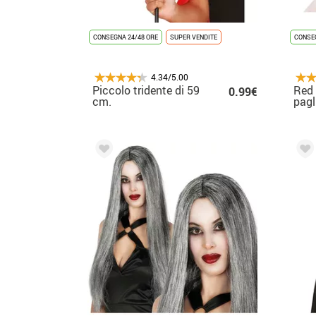
CONSEGNA 24/48 ORE
SUPER VENDITE
CONSEG
4.34/5.00
Piccolo tridente di 59
Red 
0.99€
cm.
pagl