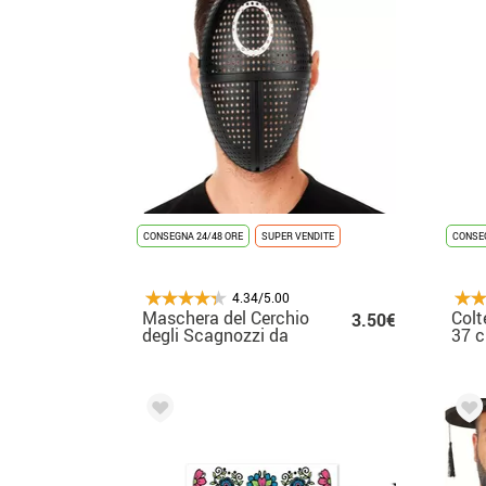
CONSEGNA 24/48 ORE
SUPER VENDITE
CONSEG
4.34/5.00
Maschera del Cerchio
Colt
3.50€
degli Scagnozzi da
37 
The Game