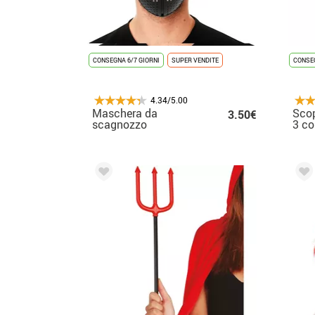
CONSEGNA 6/7 GIORNI
SUPER VENDITE
CONSEG
4.34/5.00
Maschera da
Scop
3.50€
scagnozzo
3 co
triangolare da The
cm
Game