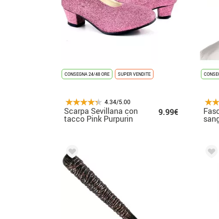
CONSEGNA 24/48 ORE
SUPER VENDITE
CONSEG
4.34/5.00
Scarpa Sevillana con
Fasc
9.99€
tacco Pink Purpurin
san
nei numeri dal 22 al
41