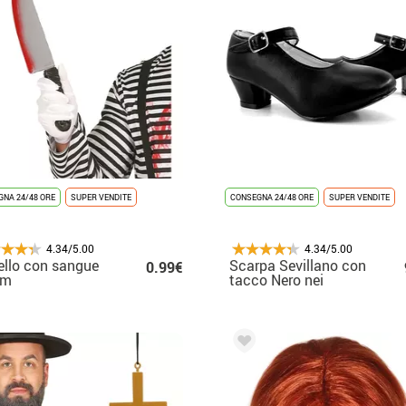
NA 24/48 ORE
SUPER VENDITE
CONSEGNA 24/48 ORE
SUPER VENDITE
4.34/5.00
4.34/5.00
ello con sangue
Scarpa Sevillano con
0.99€
cm
tacco Nero nei
numeri dal 20 al 41