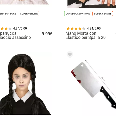
NA 24/48 ORE
SUPER VENDITE
CONSEGNA 24/48 ORE
SUPER VENDITE
4.34/5.00
4.34/5.00
parrucca
Mano Morta con
9.99€
iaccio assassino
Elastico per Spalla 20
cm