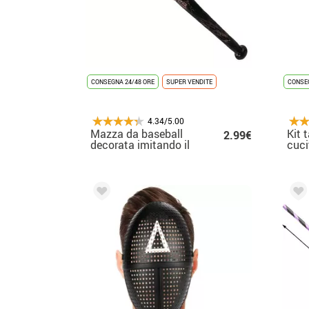
CONSEGNA 24/48 ORE
SUPER VENDITE
CONSEG
4.34/5.00
Mazza da baseball
Kit 
2.99€
decorata imitando il
cuci
filo di plastica da 56
cm