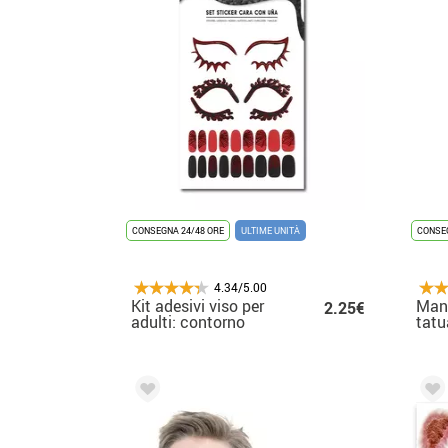
CONSEGNA 24/48 ORE
ULTIME UNITÀ
CONSEG
4.34/5.00
Kit adesivi viso per
Mani
2.25€
adulti: contorno
tatu
occhi e unghie
ragnatela