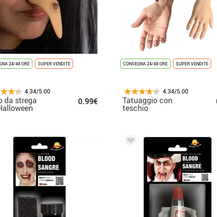
NA 24/48 ORE
SUPER VENDITE
CONSEGNA 24/48 ORE
SUPER VENDITE
4.34/5.00
4.34/5.00
 da strega
Tatuaggio con
0.99€
Halloween
teschio
fiammeggiante in
bianco e nero