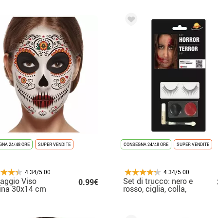
NA 24/48 ORE
SUPER VENDITE
CONSEGNA 24/48 ORE
SUPER VENDITE
4.34/5.00
4.34/5.00
aggio Viso
Set di trucco: nero e
0.99€
ina 30x14 cm
rosso, ciglia, colla,
pennello