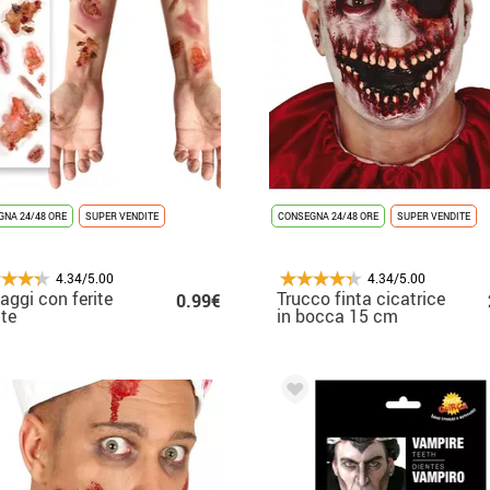
NA 24/48 ORE
SUPER VENDITE
CONSEGNA 24/48 ORE
SUPER VENDITE
4.34/5.00
4.34/5.00
aggi con ferite
Trucco finta cicatrice
0.99€
tte
in bocca 15 cm