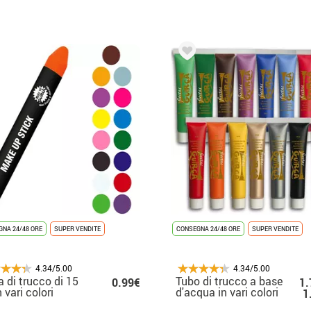
NA 24/48 ORE
SUPER VENDITE
CONSEGNA 24/48 ORE
SUPER VENDITE
4.34/5.00
4.34/5.00
a di trucco di 15
Tubo di trucco a base
0.99€
1.
n vari colori
d'acqua in vari colori
1
20 ml