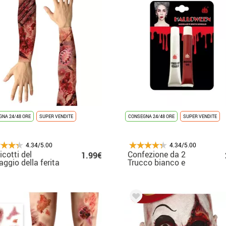
NA 24/48 ORE
SUPER VENDITE
CONSEGNA 24/48 ORE
SUPER VENDITE
4.34/5.00
4.34/5.00
cotti del
Confezione da 2
1.99€
aggio della ferita
Trucco bianco e
sangue