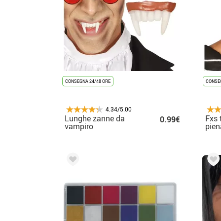
CONSEGNA 24/48 ORE
CONSEG
4.34/5.00
Lunghe zanne da
Fxs 
0.99€
vampiro
pien