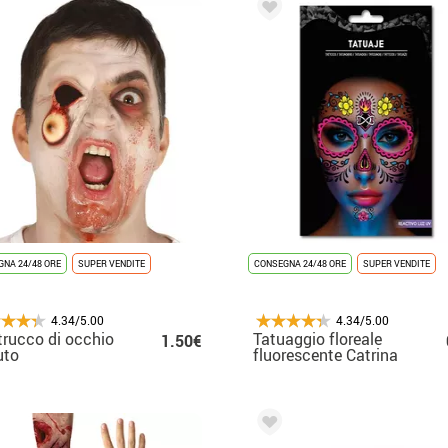
NA 24/48 ORE
SUPER VENDITE
CONSEGNA 24/48 ORE
SUPER VENDITE
4.34/5.00
4.34/5.00
trucco di occhio
Tatuaggio floreale
1.50€
uto
fluorescente Catrina