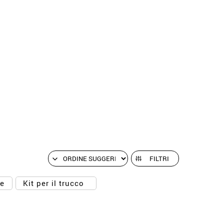
FILTRI
ue
Kit per il trucco