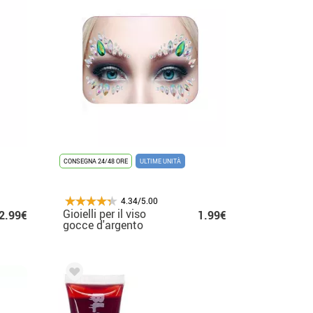
CONSEGNA 24/48 ORE
ULTIME UNITÀ
4.34/5.00
Gioielli per il viso
2.99€
1.99€
gocce d'argento
olografiche lucide