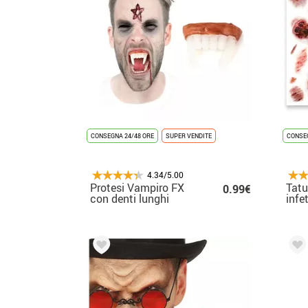
CONSEGNA 24/48 ORE
SUPER VENDITE
CONSEG
4.34/5.00
Protesi Vampiro FX
Tatu
0.99€
con denti lunghi
infe