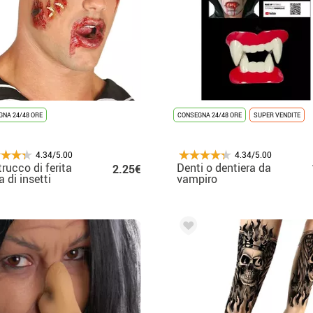
NA 24/48 ORE
CONSEGNA 24/48 ORE
SUPER VENDITE
4.34/5.00
4.34/5.00
trucco di ferita
Denti o dentiera da
2.25€
a di insetti
vampiro
per Halloween