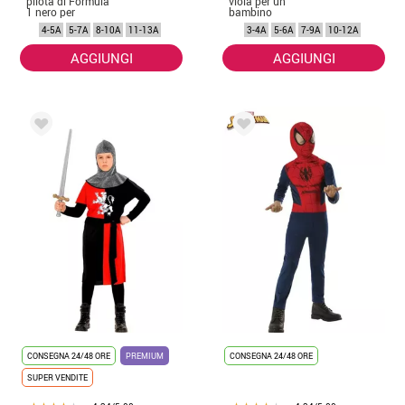
pilota di Formula
viola per un
1 nero per
bambino
bambino
4-5A
5-7A
8-10A
11-13A
3-4A
5-6A
7-9A
10-12A
AGGIUNGI
AGGIUNGI
CONSEGNA 24/48 ORE
PREMIUM
CONSEGNA 24/48 ORE
SUPER VENDITE