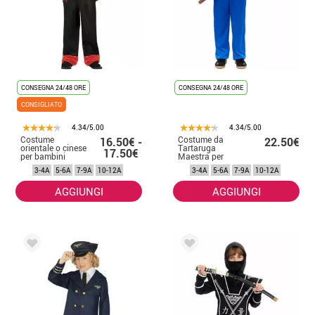
CONSEGNA 24/48 ORE
CONSEGNA 24/48 ORE
CONSIGLIATO
4.34/5.00
4.34/5.00
Costume
Costume da
16.50€ -
22.50€
orientale o cinese
Tartaruga
17.50€
per bambini
Maestra per
Bambini
3-4A
5-6A
7-9A
10-12A
3-4A
5-6A
7-9A
10-12A
AGGIUNGI
AGGIUNGI