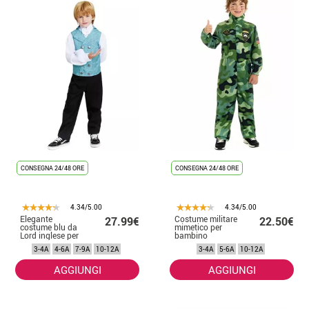
CONSEGNA 24/48 ORE
CONSEGNA 24/48 ORE
4.34/5.00
4.34/5.00
Elegante
Costume militare
27.99€
22.50€
costume blu da
mimetico per
Lord inglese per
bambino
bambino
3-4A
4-6A
7-9A
10-12A
3-4A
5-6A
10-12A
AGGIUNGI
AGGIUNGI