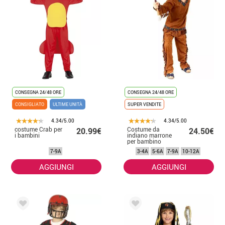
CONSEGNA 24/48 ORE
CONSEGNA 24/48 ORE
CONSIGLIATO
ULTIME UNITÀ
SUPER VENDITE
4.34/5.00
4.34/5.00
costume Crab per
Costume da
20.99€
24.50€
i bambini
indiano marrone
per bambino
7-9A
3-4A
5-6A
7-9A
10-12A
AGGIUNGI
AGGIUNGI