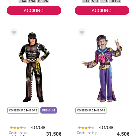
5-6A
7-9A
10-12A
3-4A
5-6A
7-9A
10-12A
bambini
AGGIUNGI
AGGIUNGI
CONSEGNA 24/48 ORE
PREMIUM
CONSEGNA 24/48 ORE
4.34/5.00
4.34/5.00
Costume da
Costume hippie
31.50€
4.50€