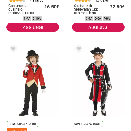
4.34/5.00
4.34/5.00
Costume da
Costume di
16.50€
22.50€
guerriero
Spiderman Opp
medievale rosso
con maschera
per bambino
per bambini
5-7A
8-10A
3-4A
5-6A
7-8A
AGGIUNGI
AGGIUNGI
CONSEGNA 3/5 GIORNI
CONSEGNA 24/48 ORE
CONSIGLIATO