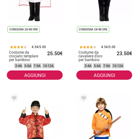
CONSEGNA 24/48 ORE
CONSEGNA 24/48 ORE
4.34/5.00
4.34/5.00
Costume da
Costume da
25.50€
23.50€
crociato templare
cavaliere d'oro
per bambino
per bambino
3-4A
5-6A
7-9A
10-12A
3-4A
5-6A
7-9A
10-12A
AGGIUNGI
AGGIUNGI