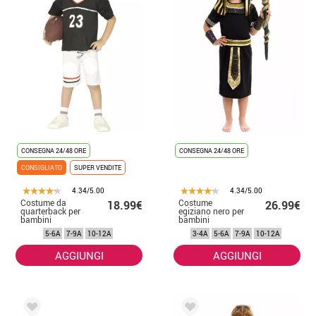
CONSEGNA 24/48 ORE
CONSEGNA 24/48 ORE
CONSIGLIATO
SUPER VENDITE
4.34/5.00
4.34/5.00
Costume da
Costume
18.99€
26.99€
quarterback per
egiziano nero per
bambini
bambini
5-6A
7-9A
10-12A
3-4A
5-6A
7-9A
10-12A
AGGIUNGI
AGGIUNGI