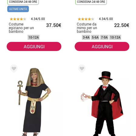
CONSEGNA 24/48 ORE
CONSEGNA 24/48 ORE
ULTIME UNITÀ
4.34/5.00
4.34/5.00
Costume
Costume da
37.50€
22.50€
egiziano per un
mimo per un
bambino
bambino
10-12A
3-4A
5-6A
7-9A
10-12A
AGGIUNGI
AGGIUNGI