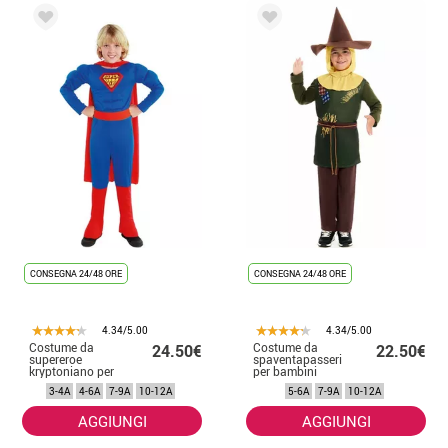
CONSEGNA 24/48 ORE
CONSEGNA 24/48 ORE
4.34/5.00
4.34/5.00
Costume da
Costume da
24.50€
22.50€
supereroe
spaventapasseri
kryptoniano per
per bambini
bambino
3-4A
4-6A
7-9A
10-12A
5-6A
7-9A
10-12A
AGGIUNGI
AGGIUNGI