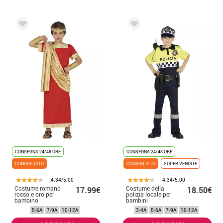
CONSEGNA 24/48 ORE
CONSEGNA 24/48 ORE
CONSIGLIATO
CONSIGLIATO
SUPER VENDITE
4.34/5.00
4.34/5.00
Costume romano
Costume della
17.99€
18.50€
rosso e oro per
polizia locale per
bambino
bambini
5-6A
7-9A
10-12A
3-4A
5-6A
7-9A
10-12A