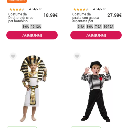
4.34/5.00
4.34/5.00
Costume da
Costume da
18.99€
27.99€
Direttore di circo
pirata con giacca
per bambino
argentata per
bambino
5-6A
10-12A
3-4A
5-6A
7-9A
10-12A
AGGIUNGI
AGGIUNGI