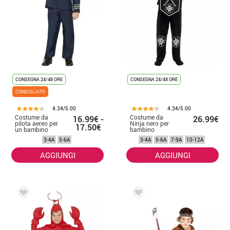
CONSEGNA 24/48 ORE
CONSEGNA 24/48 ORE
CONSIGLIATO
4.34/5.00
4.34/5.00
Costume da
Costume da
16.99€ -
26.99€
pilota aereo per
Ninja nero per
17.50€
un bambino
bambino
3-4A
5-6A
3-4A
5-6A
7-9A
10-12A
AGGIUNGI
AGGIUNGI