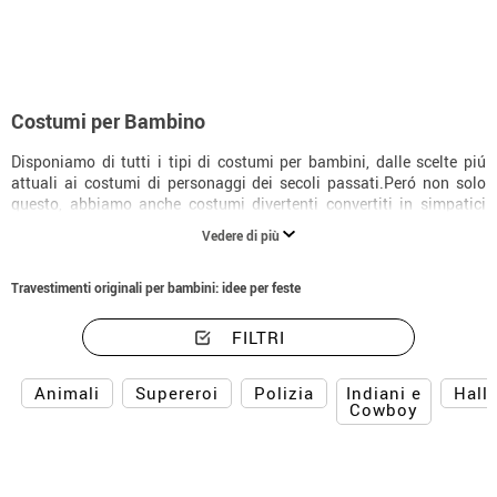
Costumi per Bambino
Disponiamo di tutti i tipi di costumi per bambini, dalle scelte piú
attuali ai costumi di personaggi dei secoli passati.Peró non solo
questo, abbiamo anche costumi divertenti convertiti in simpatici
animali, cosí come altre proposte delle quali si innamoreranno a
Vedere di più
prima vista, tanto loro come i suoi genitori. Perché vedere i nostri
piccoli con dei costumi cosí non si puó spiegare con le parole.
Travestimenti originali per bambini: idee per feste
FILTRI
Indiani e
Animali
Supereroi
Polizia
Hall
Cowboy