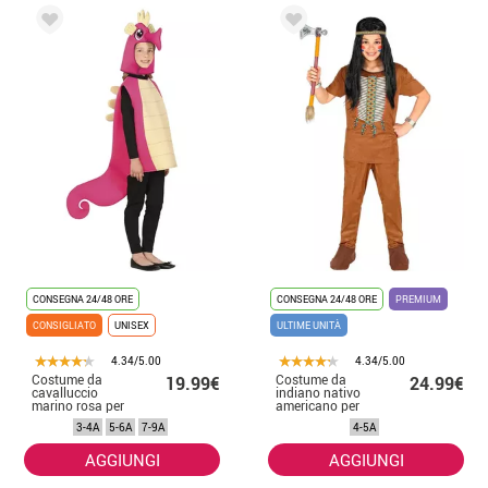
CONSEGNA 24/48 ORE
CONSEGNA 24/48 ORE
PREMIUM
CONSIGLIATO
UNISEX
ULTIME UNITÀ
4.34/5.00
4.34/5.00
Costume da
Costume da
19.99€
24.99€
cavalluccio
indiano nativo
marino rosa per
americano per
bambini
bambini
3-4A
5-6A
7-9A
4-5A
AGGIUNGI
AGGIUNGI