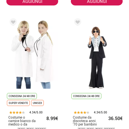
AGGIUNGI
AGGIUNGI
CONSEGNA 24/48 ORE
CONSEGNA 24/48 ORE
SUPER VENDITE
UNISEX
4.34/5.00
4.34/5.00
Costume o
Costume da
8.99€
36.50€
camice bianco da
discoteca anni
medico o da
'70 per bambini
laboratorio per