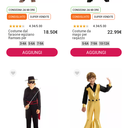
CONSEGNA 24/48 ORE
CONSEGNA 24/48 ORE
CONSIGLIATO
SUPER VENDITE
CONSIGLIATO
SUPER VENDITE
4.34/5.00
4.34/5.00
Costume dal
Costume da
18.50€
22.99€
faraone egiziano
mago per
Ramses per
ragazzo
bambino
3-4A
5-6A
7-9A
5-6A
7-9A
10-12A
AGGIUNGI
AGGIUNGI