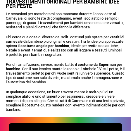
TRAVESTIMENTI ORIGINALI PER BAMBINI: IDEE
PER FESTE
Le occasioni per mascherarsi non mancano durante l’anno: oltre al
Carnevale, ci sono feste di compleanno, eventi scolastici o semplici
pomeriggi di gioco. I
travestimenti per bambini
devono essere versatili,
resistenti e pieni di dettagli che fanno la differenza.
Chi cerca qualcosa di diverso dai soliti costumi può optare per
vestiti di
carnevale da bambino
più originali e creativi. Tra le idee più apprezzate
spicca il
costume angelo per bambino
, ideale per recite scolastiche,
Natale o eventi tematici. Realizzato con ali leggere e tessuti luminosi,
è perfetto per i bambini sognatori.
Per chi ama l’azione, invece, niente batte il
costume da Superman per
bambino
. Con il suo iconico mantello rosso e il simbolo “S” sul petto, è il
travestimento perfetto per chi vuole sentirsi un vero supereroe. Questo
tipo di costume non solo diverte, ma stimola anche l’immaginazione e
l’autostima del bambino.
In qualunque occasione, un buon travestimento è molto più di un
semplice abito: è uno strumento per esprimersi, crescere e vivere
momenti di pura allegria. Che si tratti di Carnevale o di una festa privata,
scegliere il costume giusto renderà ogni evento indimenticabile per ogni
bambino.