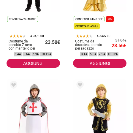
CONSEGNA 24/48 ORE
CONSEGNA 24/48 ORE
-8%
OFERTTA FLASH ⚡
4.34/5.00
4.34/5.00
31.04€
Costume da
Costume da
23.50€
bandito Z nero
discoteca dorato
28.56€
con mantello per
per ragazzo
bambino
3-4A
5-6A
7-9A
10-12A
3-4A
5-6A
7-9A
10-12A
AGGIUNGI
AGGIUNGI