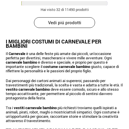
Hai visto
32
di 11490 prodotti
Vedi piú prodotti
I MIGLIORI COSTUMI DI CARNEVALE PER
BAMBINI
Il
Carnevale
è una delle feste più amate dai piccoli, un’occasione
perfetta per divertirsi, mascherarsi e vivere mille avventure. Ogni
carnevale bambino
è diverso e speciale, e proprio per questo è
importante scegliere il
costume carnevale bambino
giusto, capace di
riflettere la personalità e le passioni del proprio figlio.
Dai personaggi dei cartoni animati ai supereroi, passando per
travestimenti più tradizionali, la scelta è vasta e adatta a tutte le età. Il
vestito carnevale bambino
deve essere comodo, sicuro e allo stesso
tempo accattivante, per permettere al piccolo di sentirsi davvero
protagonista della festa.
Tra i
vestiti carnevale bambino
più richiesti troviamo quelli ispirati a
animali, pirati, robot, maghi o mostriciattoli simpatici. Ogni costume è
un’opportunità per giocare, raccontare storie e stimolare la creatività
attraverso il travestimento.