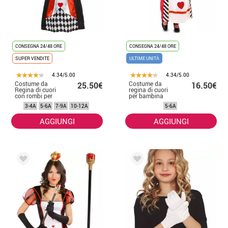
CONSEGNA 24/48 ORE
CONSEGNA 24/48 ORE
SUPER VENDITE
ULTIME UNITÀ
4.34/5.00
4.34/5.00
Costume da
Costume da
25.50€
16.50€
Regina di cuori
regina di cuori
con rombi per
per bambina
bambina
3-4A
5-6A
7-9A
10-12A
5-6A
AGGIUNGI
AGGIUNGI