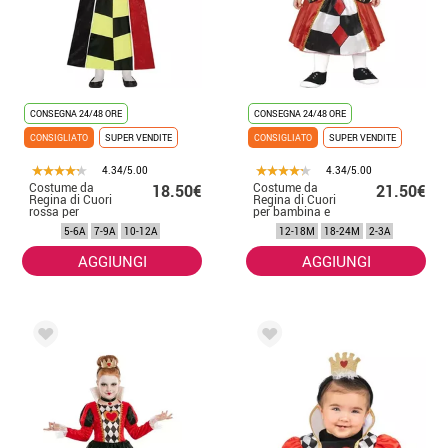
CONSEGNA 24/48 ORE
CONSEGNA 24/48 ORE
CONSIGLIATO
SUPER VENDITE
CONSIGLIATO
SUPER VENDITE
4.34/5.00
4.34/5.00
Costume da
Costume da
18.50€
21.50€
Regina di Cuori
Regina di Cuori
rossa per
per bambina e
bambina
neonata
5-6A
7-9A
10-12A
12-18M
18-24M
2-3A
AGGIUNGI
AGGIUNGI