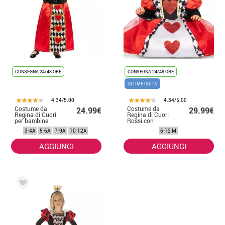
CONSEGNA 24/48 ORE
CONSEGNA 24/48 ORE
ULTIME UNITÀ
4.34/5.00
4.34/5.00
Costume da
Costume da
24.99€
29.99€
Regina di Cuori
Regina di Cuori
per bambine
Rossi con
cerchietto per
3-4A
5-6A
7-9A
10-12A
6-12 M
bambina e
bambina
AGGIUNGI
AGGIUNGI