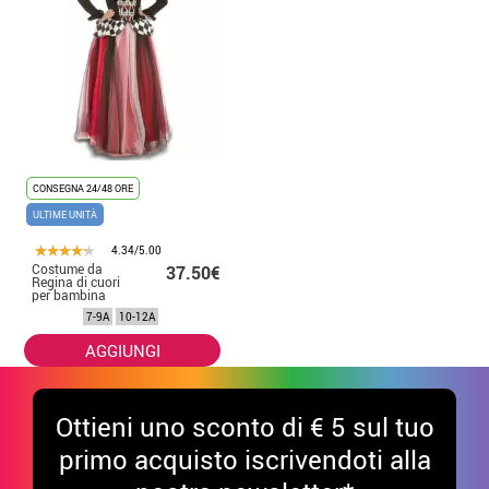
CONSEGNA 24/48 ORE
ULTIME UNITÀ
4.34/5.00
Costume da
37.50€
Regina di cuori
per bambina
7-9A
10-12A
AGGIUNGI
Ottieni uno sconto di € 5 sul tuo
primo acquisto iscrivendoti alla