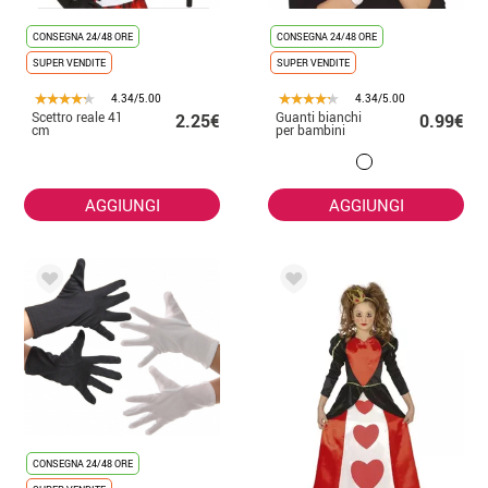
CONSEGNA 24/48 ORE
CONSEGNA 24/48 ORE
SUPER VENDITE
SUPER VENDITE
4.34/5.00
4.34/5.00
Scettro reale 41
Guanti bianchi
2.25€
0.99€
cm
per bambini
AGGIUNGI
AGGIUNGI
CONSEGNA 24/48 ORE