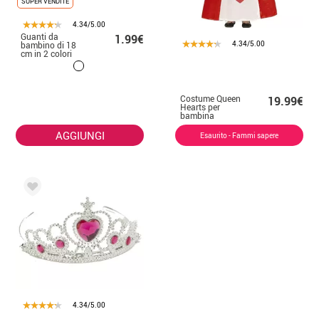
SUPER VENDITE
4.34/5.00
Guanti da
1.99€
4.34/5.00
bambino di 18
cm in 2 colori
Costume Queen
19.99€
Hearts per
bambina
AGGIUNGI
Esaurito - Fammi sapere
4.34/5.00