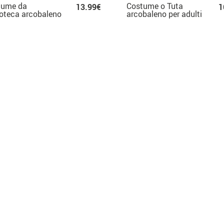
tume da
Costume o Tuta
13.99€
1
oteca arcobaleno
arcobaleno per adulti
donna