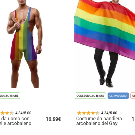
NA 24/48 ORE
CONSEGNA 24/48 ORE
ULTIME UNITÀ
U
4.34/5.00
4.34/5.00
a da uomo con
Costume da bandiera
16.99€
1
elle arcobaleno
arcobaleno del Gay
Pride per Adulti