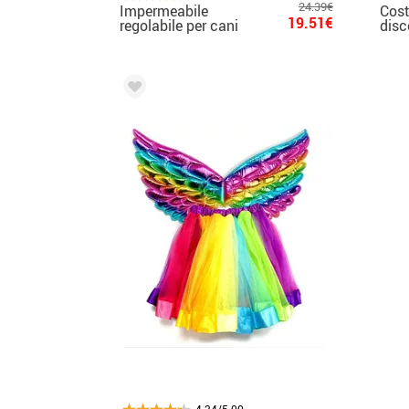
24.39€
Impermeabile
Cos
19.51€
regolabile per cani
disc
Disney Pride
per 
4.34/5.00