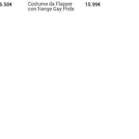
Costume da Flapper
6.50€
15.99€
con frange Gay Pride
per Uomo