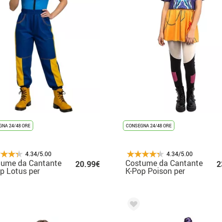
NA 24/48 ORE
CONSEGNA 24/48 ORE
4.34/5.00
4.34/5.00
tume da Cantante
Costume da Cantante
20.99€
2
p Lotus per
K-Pop Poison per
escente
adolescente