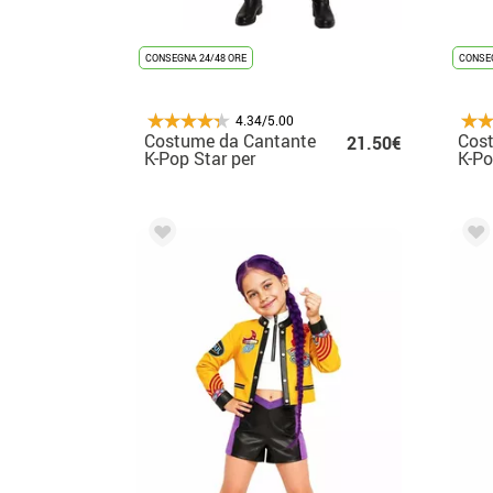
CONSEGNA 24/48 ORE
CONSEG
4.34/5.00
Costume da Cantante
Cos
21.50€
K-Pop Star per
K-Po
adolescente
adol