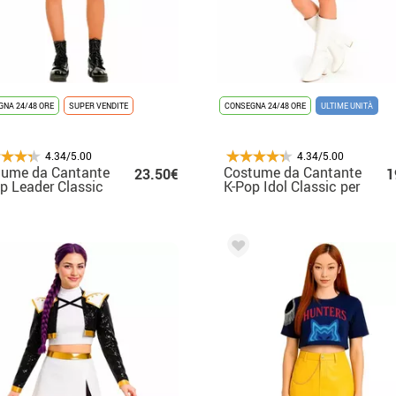
NA 24/48 ORE
SUPER VENDITE
CONSEGNA 24/48 ORE
ULTIME UNITÀ
4.34/5.00
4.34/5.00
tume da Cantante
Costume da Cantante
23.50€
1
p Leader Classic
K-Pop Idol Classic per
donna
bambina