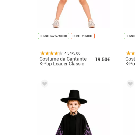
CONSEGNA 24/48 ORE
SUPER VENDITE
CONSEG
4.34/5.00
Costume da Cantante
Cos
19.50€
K-Pop Leader Classic
K-Po
per bambina
per 