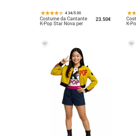
4.34/5.00
Costume da Cantante
Cos
23.50€
K-Pop Star Nova per
K-Po
donna
don