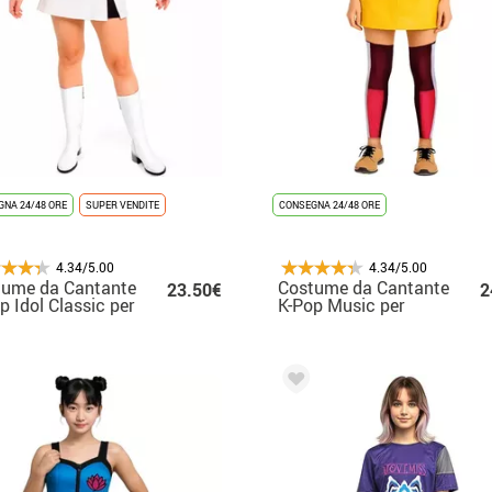
NA 24/48 ORE
SUPER VENDITE
CONSEGNA 24/48 ORE
4.34/5.00
4.34/5.00
tume da Cantante
Costume da Cantante
23.50€
2
p Idol Classic per
K-Pop Music per
na
donna