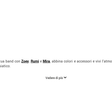
 tua band con
Zoey
,
Rumi
e
Mira
, abbina colori e accessori e vivi l’at
siatico.
Vedere di più