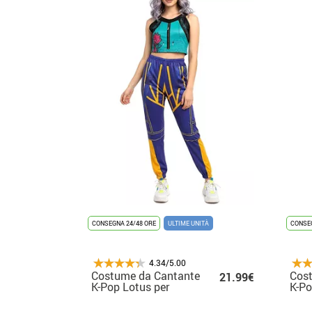
CONSEGNA 24/48 ORE
ULTIME UNITÀ
CONSEG
4.34/5.00
Costume da Cantante
Cos
21.99€
K-Pop Lotus per
K-Po
adolescente
bam