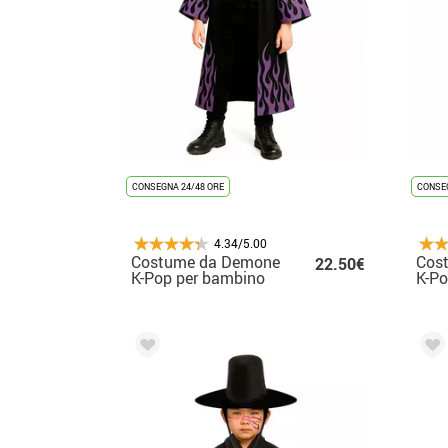
CONSEGNA 24/48 ORE
CONSEG
4.34/5.00
Costume da Demone
Cos
22.50€
K-Pop per bambino
K-Po
don