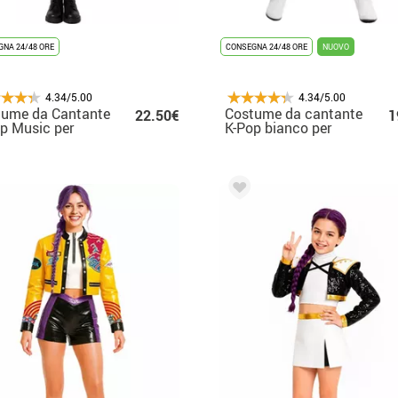
NA 24/48 ORE
CONSEGNA 24/48 ORE
NUOVO
4.34/5.00
4.34/5.00
tume da Cantante
Costume da cantante
22.50€
1
p Music per
K-Pop bianco per
escente
bambina