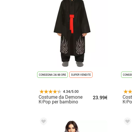
CONSEGNA 24/48 ORE
SUPER VENDITE
CONSEG
4.34/5.00
Costume da Demone
Cos
23.99€
K-Pop per bambino
K-Po
adol