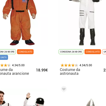
NA 24/48 ORE
CONSIGLIATO
CONSEGNA 24/48 ORE
CONSIGLIATO
U
 UNITÀ
4.34/5.00
4.34/5.00
tume da
Costume da
18.99€
2
onauta arancione
astronauta
 bambino
adolescente