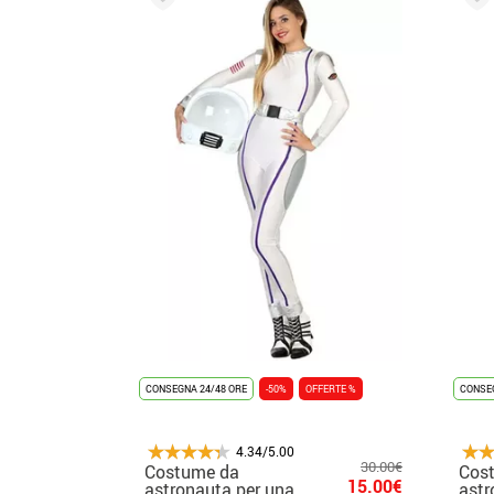
CONSEGNA 24/48 ORE
-50%
OFFERTE %
CONSEG
4.34/5.00
30.00€
Costume da
Cos
15.00€
astronauta per una
astr