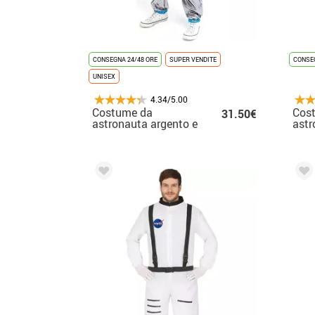
CONSEGNA 24/48 ORE
SUPER VENDITE
CONSEG
UNISEX
4.34/5.00
Costume da
Cos
31.50€
astronauta argento e
astr
blu per adulto
scur
bam