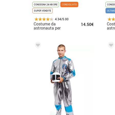
CONSEGNA 24/48 ORE
CONSIGLIATO
CONSEG
SUPER VENDITE
ULTIME
4.34/5.00
Costume da
Cos
14.50€
astronauta per
astr
bambini
per