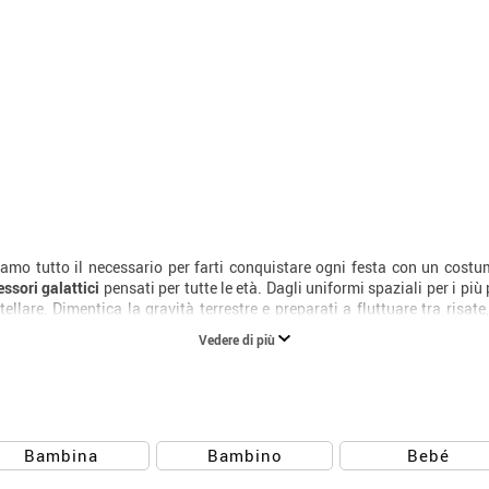
amo tutto il necessario per farti conquistare ogni festa con un costu
ssori galattici
pensati per tutte le età. Dagli uniformi spaziali per i pi
ellare. Dimentica la gravità terrestre e preparati a fluttuare tra risate
i pronto al decollo?
Vedere di più
Bambina
Bambino
Bebé