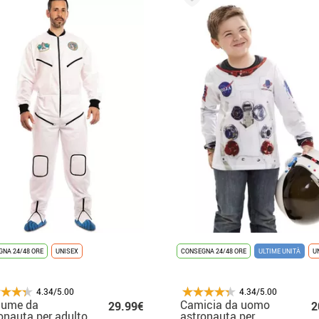
NA 24/48 ORE
UNISEX
CONSEGNA 24/48 ORE
ULTIME UNITÀ
U
4.34/5.00
4.34/5.00
tume da
Camicia da uomo
29.99€
2
onauta per adulto
astronauta per