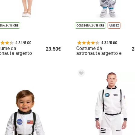
NA 24/48 ORE
CONSEGNA 24/48 ORE
UNISEX
4.34/5.00
4.34/5.00
tume da
Costume da
23.50€
2
onauta argento
astronauta argento e
o e blu per
blu per bambino
bina