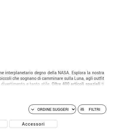
me interplanetario degno della NASA. Esplora la nostra
ù piccoli che sognano di camminare sulla Luna, agli outfit
, divertimento e tanto stile.
Oltre 400 articoli spaziali
ti
FILTRI
Accessori