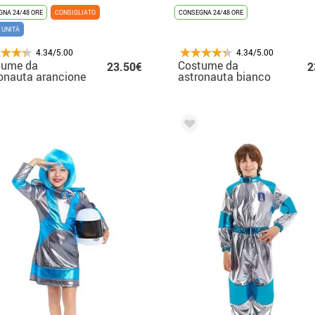
NA 24/48 ORE
CONSIGLIATO
CONSEGNA 24/48 ORE
 UNITÀ
4.34/5.00
4.34/5.00
tume da
Costume da
23.50€
2
onauta arancione
astronauta bianco
 uomo
per bambino