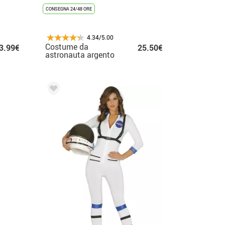
CONSEGNA 24/48 ORE
4.34/5.00
Costume da
3.99€
25.50€
astronauta argento
scuro e blu per donna