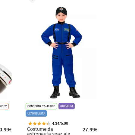
NISEX
CONSEGNA 24/48 ORE
PREMIUM
ULTIME UNITÀ
4.34/5.00
Costume da
0.99€
27.99€
astronauta spaziale