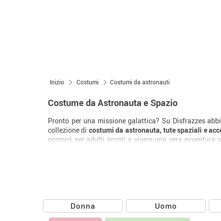
Inizio
Costumi
Costumi da astronauti
Costume da Astronauta e Spazio
Pronto per una missione galattica? Su Disfrazzes abbi
collezione di
costumi da astronauta, tute spaziali e acce
cosmici per adulti pronti a vivere una vera avventura st
aspettano per completare il tuo look da fantascienza. Se
Donna
Uomo