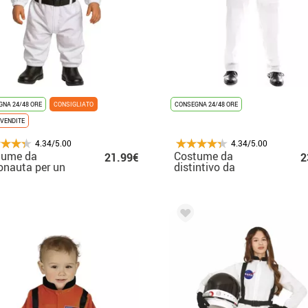
NA 24/48 ORE
CONSIGLIATO
CONSEGNA 24/48 ORE
VENDITE
4.34/5.00
4.34/5.00
tume da
Costume da
21.99€
2
onauta per un
distintivo da
bino
astronauta bianco da
uomo