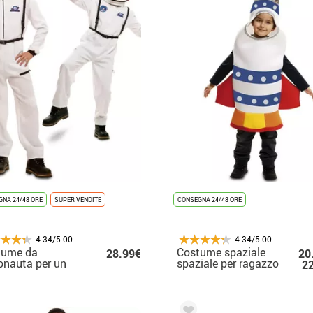
NA 24/48 ORE
SUPER VENDITE
CONSEGNA 24/48 ORE
4.34/5.00
4.34/5.00
tume da
Costume spaziale
28.99€
20
onauta per un
spaziale per ragazzo
2
o