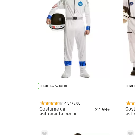
CONSEGNA 24/48 ORE
CONSEG
4.34/5.00
Costume da
Cos
27.99€
astronauta per un
astr
uomo
uom