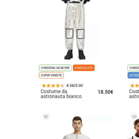
CONSEGNA 24/48 ORE
CONSIGLIATO
CONSEG
SUPER VENDITE
ULTIME
4.34/5.00
Costume da
Cos
18.50€
astronauta bianco
astr
per bambino
per