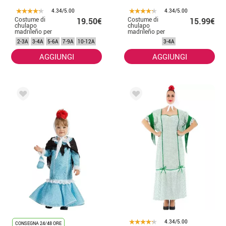
4.34/5.00
4.34/5.00
Costume di
Costume di
19.50€
15.99€
chulapo
chulapo
madrileño per
madrileño per
bambino e
ragazzo
2-3A
3-4A
5-6A
7-9A
10-12A
3-4A
bambino
AGGIUNGI
AGGIUNGI
4.34/5.00
CONSEGNA 24/48 ORE