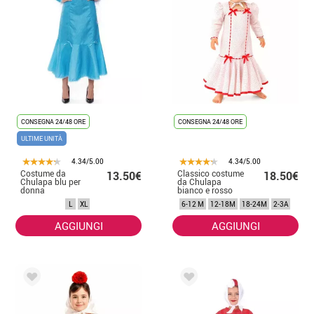
CONSEGNA 24/48 ORE
CONSEGNA 24/48 ORE
ULTIME UNITÀ
4.34/5.00
4.34/5.00
Costume da
Classico costume
13.50€
18.50€
Chulapa blu per
da Chulapa
donna
bianco e rosso
per neonato
L
XL
6-12 M
12-18M
18-24M
2-3A
AGGIUNGI
AGGIUNGI