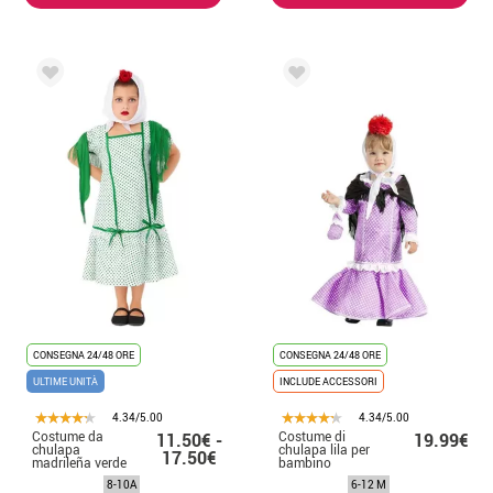
CONSEGNA 24/48 ORE
CONSEGNA 24/48 ORE
ULTIME UNITÀ
INCLUDE ACCESSORI
4.34/5.00
4.34/5.00
Costume da
Costume di
11.50€ -
19.99€
chulapa
chulapa lila per
17.50€
madrileña verde
bambino
per bambina
8-10A
6-12 M