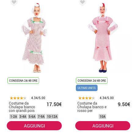
CONSEGNA 24/48 ORE
CONSEGNA 24/48 ORE
ULTIME UNITÀ
4.34/5.00
4.34/5.00
Costume da
Costume da
17.50€
9.50€
Chulapa bianco
Chulapa bianco e
con grandi pois
rosso per
rossi per
bambina
1-2A
3-4A
5-6A
7-9A
10-12A
10A
bambina
AGGIUNGI
AGGIUNGI