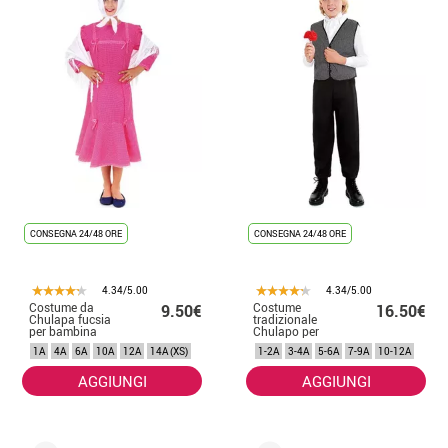
CONSEGNA 24/48 ORE
CONSEGNA 24/48 ORE
4.34/5.00
4.34/5.00
Costume da
Costume
9.50€
16.50€
Chulapa fucsia
tradizionale
per bambina
Chulapo per
bambini
1A
4A
6A
10A
12A
14A (XS)
1-2A
3-4A
5-6A
7-9A
10-12A
AGGIUNGI
AGGIUNGI