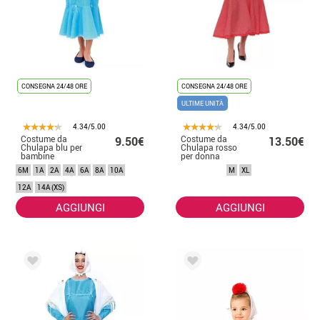
CONSEGNA 24/48 ORE
CONSEGNA 24/48 ORE
ULTIME UNITÀ
4.34/5.00
4.34/5.00
Costume da
Costume da
9.50€
13.50€
Chulapa blu per
Chulapa rosso
bambine
per donna
6M
1A
2A
4A
6A
8A
10A
M
XL
12A
14A (XS)
AGGIUNGI
AGGIUNGI