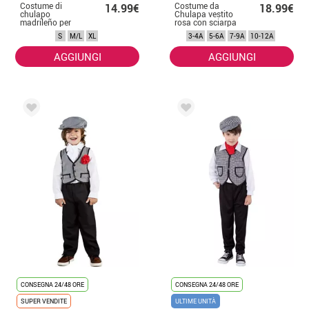
Costume di
Costume da
14.99€
18.99€
chulapo
Chulapa vestito
madrileño per
rosa con sciarpa
l'uomo
per bambina
S
M/L
XL
3-4A
5-6A
7-9A
10-12A
AGGIUNGI
AGGIUNGI
CONSEGNA 24/48 ORE
CONSEGNA 24/48 ORE
SUPER VENDITE
ULTIME UNITÀ