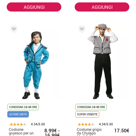
AGGIUNGI
AGGIUNGI
CONSEGNA 24/48 ORE
CONSEGNA 24/48 ORE
ULTIME UNITÀ
SUPER VENDITE
4.34/5.00
4.34/5.00
Costume
Costume grigio
8.99€ -
17.50€
goyesco per un
da Chulapo
16.99€