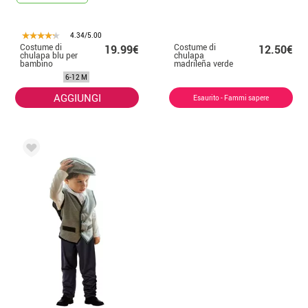
4.34/5.00
Costume di
Costume di
19.99€
12.50€
chulapa blu per
chulapa
bambino
madrileña verde
per donna
6-12 M
AGGIUNGI
Esaurito - Fammi sapere