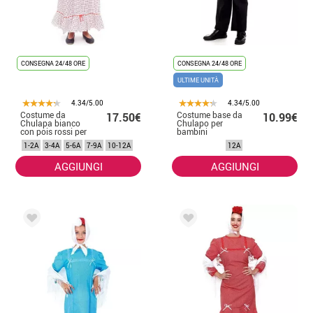
CONSEGNA 24/48 ORE
CONSEGNA 24/48 ORE
ULTIME UNITÀ
4.34/5.00
4.34/5.00
Costume da
Costume base da
17.50€
10.99€
Chulapa bianco
Chulapo per
con pois rossi per
bambini
bambina
1-2A
3-4A
5-6A
7-9A
10-12A
12A
AGGIUNGI
AGGIUNGI