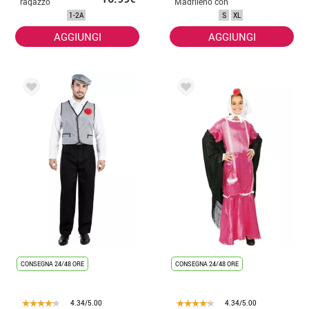
ragazzo
Madrileño con
cappello per
1-2A
S
XL
uomo
AGGIUNGI
AGGIUNGI
CONSEGNA 24/48 ORE
CONSEGNA 24/48 ORE
4.34/5.00
4.34/5.00