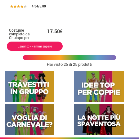
4.34/5.00
Costume
17.50€
completo da
Chulapo per
bambino
Esaurito - Fammi sapere
Hai visto
25
di 25 prodotti