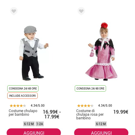
CONSEGNA 24/48 ORE
CONSEGNA 24/48 ORE
INCLUDE ACCESSORI
4.34/5.00
4.34/5.00
Costume chulapo
Costume di
16.99€ -
19.99€
per bambino
chulapa rosa per
17.99€
bambino
6-12 M
1-2A
6-12 M
AGGIUNGI
AGGIUNGI