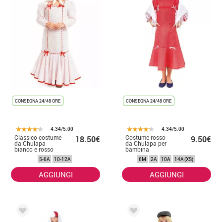
CONSEGNA 24/48 ORE
CONSEGNA 24/48 ORE
4.34/5.00
4.34/5.00
Classico costume
Costume rosso
18.50€
9.50€
da Chulapa
da Chulapa per
bianco e rosso
bambina
per bambine
5-6A
10-12A
6M
2A
10A
14A (XS)
AGGIUNGI
AGGIUNGI