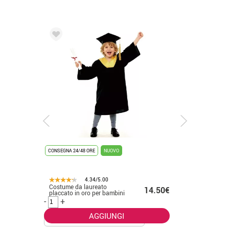
CONSEGNA 24/48 ORE
NUOVO
CONSEGNA 2
4.34/5.00
Costume da laureato
Costume 
.50€
14.50€
placcato in oro per bambini
bianco p
-
+
-
+
AGGIUNGI