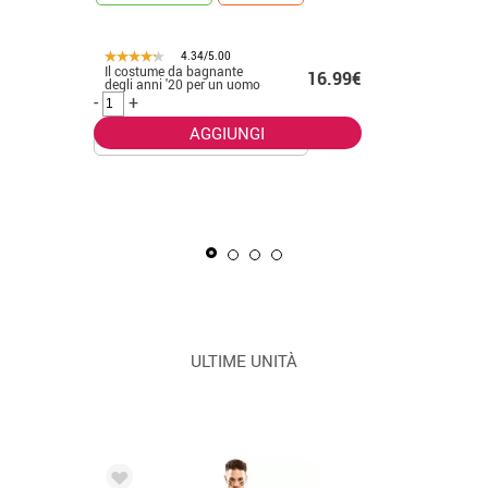
4.34/5.00
Il costume da bagnante
.50€
16.99€
CONSEGNA 2
degli anni '20 per un uomo
-
+
AGGIUNGI
La Masca
uomo
-
+
ULTIME UNITÀ