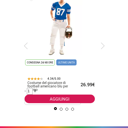
CONSEGNA 24/48 ORE
ULTIME UNITÀ
CONSEGNA 2
4.34/5.00
Costume del giocatore di
Costume n
.99€
26.99€
football americano blu per
donna
l'uomo
-
+
-
+
AGGIUNGI