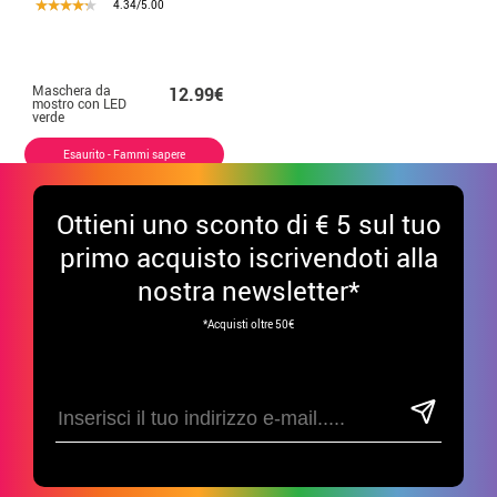
4.34/5.00
Maschera da
12.99€
mostro con LED
verde
Esaurito - Fammi sapere
Ottieni uno sconto di € 5 sul tuo
primo acquisto iscrivendoti alla
nostra newsletter*
*Acquisti oltre 50€