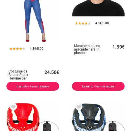
4.34/5.00
Maschera aliena
1.99€
4.34/5.00
aracnide nera in
plastica
Costume da
24.50€
Spider Super
Heroine per
donna
Esaurito - Fammi sapere
Esaurito - Fammi sapere