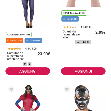
CONSEGNA 24/48 ORE
ULTIME UNITÀ
4.34/5.00
Guanti da
2.99€
ragnatela per
CONSEGNA 24/48 ORE
adulti
CONSIGLIATO
ULTIME UNITÀ
Unica Adulto
4.34/5.00
Costume da
23.99€
supereroina
aracnide con
cappuccio per
M
L
donna
AGGIUNGI
AGGIUNGI