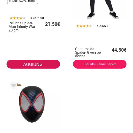
CONSEGNA 24/48 ORE
4.34/5.00
Peluche Spider-
21.50€
4.34/5.00
Man Infinity War
20 cm
Costume da
44.50€
Spider- Gwen per
donna
AGGIUNGI
Esaurito - Fammi sapere