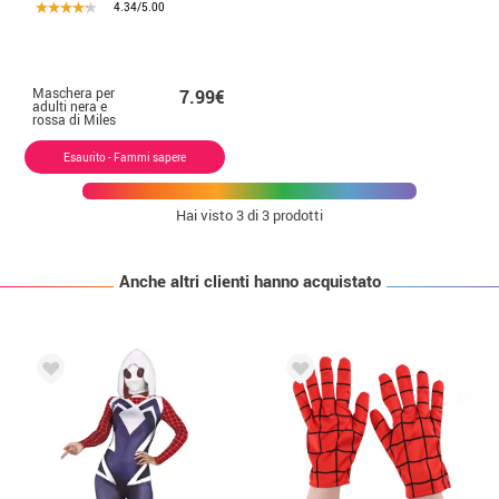
4.34/5.00
Maschera per
7.99€
adulti nera e
rossa di Miles
Morales
Spiderverse
Esaurito - Fammi sapere
Hai visto
3
di 3 prodotti
Anche altri clienti hanno acquistato