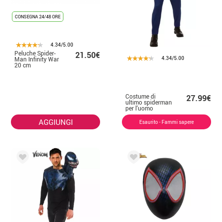
CONSEGNA 24/48 ORE
4.34/5.00
Peluche Spider-
21.50€
4.34/5.00
Man Infinity War
20 cm
Costume di
27.99€
ultimo spiderman
per l'uomo
AGGIUNGI
Esaurito - Fammi sapere