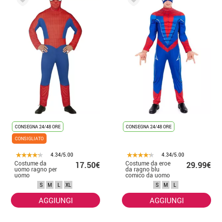
CONSEGNA 24/48 ORE
CONSEGNA 24/48 ORE
CONSIGLIATO
4.34/5.00
4.34/5.00
Costume da
Costume da eroe
17.50€
29.99€
uomo ragno per
da ragno blu
uomo
comico da uomo
S
M
L
XL
S
M
L
AGGIUNGI
AGGIUNGI