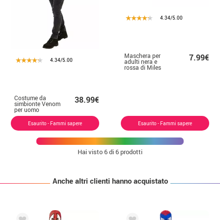
4.34/5.00
Maschera per
7.99€
4.34/5.00
adulti nera e
rossa di Miles
Morales
Spiderverse
Costume da
38.99€
simbionte Venom
per uomo
Esaurito - Fammi sapere
Esaurito - Fammi sapere
Hai visto
6
di 6 prodotti
Anche altri clienti hanno acquistato