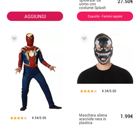
SpiderBar da
27.50€
uomo con
costume Splash
Launcher
AGGIUNGI
Esaurito - Fammi sapere
4.34/5.00
Maschera aliena
1.99€
4.34/5.00
aracnide nera in
plastica