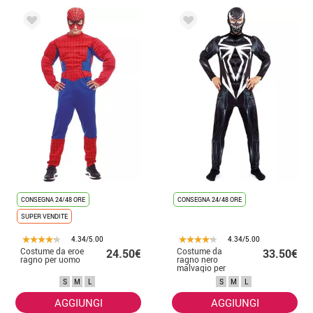
CONSEGNA 24/48 ORE
CONSEGNA 24/48 ORE
SUPER VENDITE
4.34/5.00
4.34/5.00
Costume da eroe
Costume da
24.50€
33.50€
ragno per uomo
ragno nero
malvagio per
uomo
S
M
L
S
M
L
AGGIUNGI
AGGIUNGI