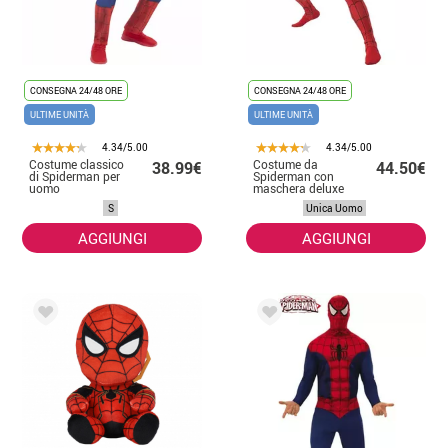
CONSEGNA 24/48 ORE
CONSEGNA 24/48 ORE
ULTIME UNITÀ
ULTIME UNITÀ
4.34/5.00
4.34/5.00
Costume classico
Costume da
38.99€
44.50€
di Spiderman per
Spiderman con
uomo
maschera deluxe
per uomo
S
Unica Uomo
AGGIUNGI
AGGIUNGI