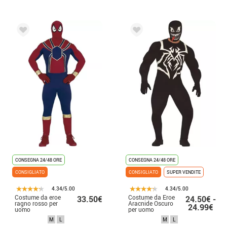
CONSEGNA 24/48 ORE
CONSEGNA 24/48 ORE
CONSIGLIATO
CONSIGLIATO
SUPER VENDITE
4.34/5.00
4.34/5.00
Costume da eroe
Costume da Eroe
33.50€
24.50€ -
ragno rosso per
Aracnide Oscuro
24.99€
uomo
per uomo
M
L
M
L