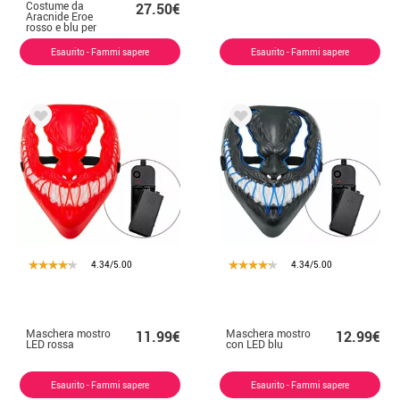
Costume da
27.50€
Aracnide Eroe
rosso e blu per
uomo
Esaurito - Fammi sapere
Esaurito - Fammi sapere
4.34/5.00
4.34/5.00
Maschera mostro
Maschera mostro
11.99€
12.99€
LED rossa
con LED blu
Esaurito - Fammi sapere
Esaurito - Fammi sapere