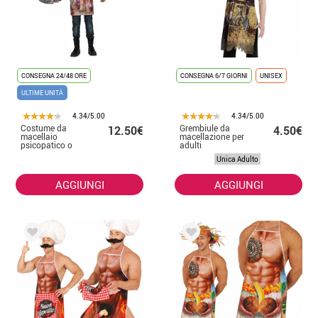
CONSEGNA 24/48 ORE
CONSEGNA 6/7 GIORNI
UNISEX
ULTIME UNITÀ
4.34/5.00
4.34/5.00
Costume da
Grembiule da
12.50€
4.50€
macellaio
macellazione per
psicopatico o
adulti
grembiule da
Unica Adulto
uomo
AGGIUNGI
AGGIUNGI