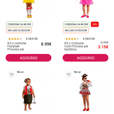
CONSEGNA 24/48 ORE
CONSEGNA 24/48 ORE
-50%
INCLUDE ACCESSORI
INCLUDE ACCESSORI
4.34/5.00
4.34/5.00
6.30€
Kit o costume
Kit o Costume
8.99€
Fairytale
Cute Princess per
3.15€
Princess per
bambina
bambina
AGGIUNGI
AGGIUNGI