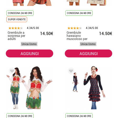
CONSEGNA 24/48 ORE
CONSEGNA 24/48 ORE
SUPER VENDITE
4.34/5.00
4.34/5.00
Grembiule a
Grembiule
14.50€
14.50€
sorpresa per
hawaiano
adulti
muscoloso per
adulto
Unica Uomo
Unica Uomo
AGGIUNGI
AGGIUNGI
CONSEGNA 24/48 ORE
CONSEGNA 24/48 ORE