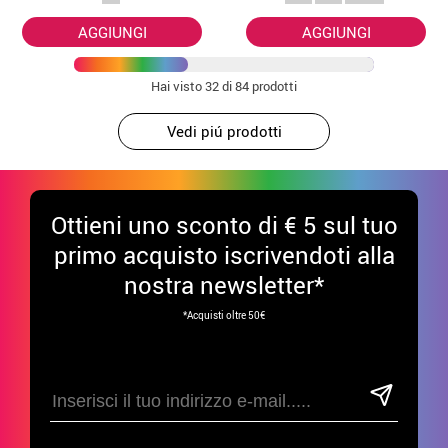
fazzoletto
AGGIUNGI
AGGIUNGI
Hai visto
32
di 84 prodotti
Vedi piú prodotti
Ottieni uno sconto di € 5 sul tuo
primo acquisto iscrivendoti alla
nostra newsletter*
*Acquisti oltre 50€