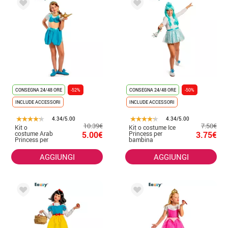
CONSEGNA 24/48 ORE
-52%
CONSEGNA 24/48 ORE
-50%
INCLUDE ACCESSORI
INCLUDE ACCESSORI
4.34/5.00
4.34/5.00
10.39€
7.50€
Kit o
Kit o costume Ice
costume Arab
5.00€
Princess per
3.75€
Princess per
bambina
bambina
AGGIUNGI
AGGIUNGI