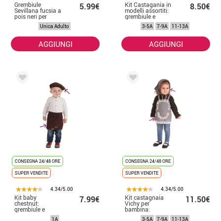
Grembiule
Kit Castagania in
5.99€
8.50€
Sevillana fucsia a
modelli assortiti:
pois neri per
grembiule e
adulto
cappuccio
Unica Adulto
3-5A
7-9A
11-13A
AGGIUNGI
AGGIUNGI
CONSEGNA 24/48 ORE
CONSEGNA 24/48 ORE
SUPER VENDITE
SUPER VENDITE
4.34/5.00
4.34/5.00
Kit baby
Kit castagnaia
7.99€
11.50€
chestnut:
Vichy per
grembiule e
bambina:
berretto
grembiule e
1A
3-5A
7-9A
11-13A