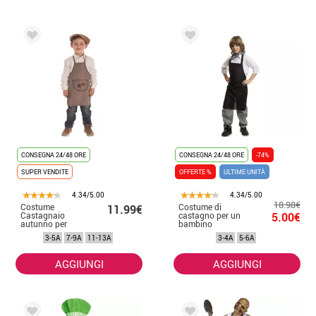
CONSEGNA 24/48 ORE
CONSEGNA 24/48 ORE
-74%
SUPER VENDITE
OFFERTE %
ULTIME UNITÀ
4.34/5.00
4.34/5.00
18.98€
Costume
Costume di
11.99€
Castagnaio
castagno per un
5.00€
autunno per
bambino
bambino
3-5A
7-9A
11-13A
3-4A
5-6A
AGGIUNGI
AGGIUNGI