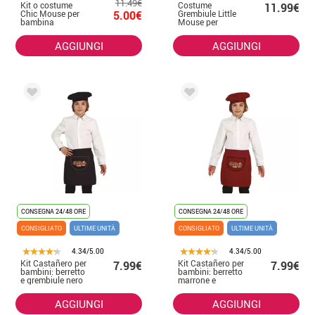
11.49€
Kit o costume
Costume
11.99€
Chic Mouse per
5.00€
Grembiule Little
bambina
Mouse per
bambino
AGGIUNGI
AGGIUNGI
CONSEGNA 24/48 ORE
CONSEGNA 24/48 ORE
CONSIGLIATO
ULTIME UNITÀ
CONSIGLIATO
ULTIME UNITÀ
4.34/5.00
4.34/5.00
Kit Castañero per
Kit Castañero per
7.99€
7.99€
bambini: berretto
bambini: berretto
e grembiule nero
marrone e
grembiule
AGGIUNGI
AGGIUNGI