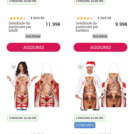
CONSEGNA 24/48 ORE
CONSEGNA 24/48 ORE
4.34/5.00
4.34/5.00
Grembiule da
Grembiule da
11.99€
9.99€
pasticcere per
pasticcere per
adulti
bambini
mis.Unica
mis.Unica
AGGIUNGI
AGGIUNGI
CONSEGNA 24/48 ORE
CONSEGNA 24/48 ORE
ULTIME UNITÀ