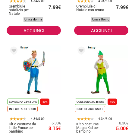
4.34/5.00
4.34/5.00
Grembiule
Grembiule di
7.99€
7.99€
natalizio per
Natale con renna
Natale
Unica donna
Unica Uomo
AGGIUNGI
AGGIUNGI
CONSEGNA 24/48 ORE
-50%
CONSEGNA 24/48 ORE
-40%
INCLUDE ACCESSORI
INCLUDE ACCESSORI
4.34/5.00
4.34/5.00
6.30€
8.30€
Kit o costume da
Kit o costume
Little Prince per
3.15€
Magic Kid per
5.00€
bambino
bambino