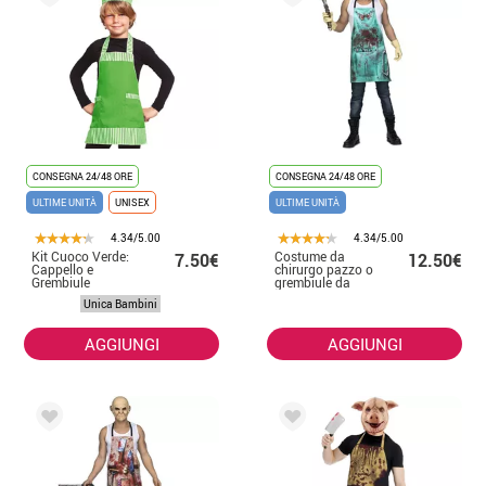
CONSEGNA 24/48 ORE
CONSEGNA 24/48 ORE
ULTIME UNITÀ
UNISEX
ULTIME UNITÀ
4.34/5.00
4.34/5.00
Kit Cuoco Verde:
Costume da
7.50€
12.50€
Cappello e
chirurgo pazzo o
Grembiule
grembiule da
uomo
Unica Bambini
AGGIUNGI
AGGIUNGI