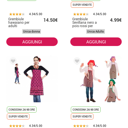
SUPER VENDITE
4.34/5.00
4.34/5.00
Grembiule
Grembiule
14.50€
4.99€
hawaiano per
Sevillana nero a
adulti
pois rossi per
adulto
Unica donna
Unica Adulto
AGGIUNGI
AGGIUNGI
CONSEGNA 24/48 ORE
CONSEGNA 24/48 ORE
SUPER VENDITE
SUPER VENDITE
4.34/5.00
4.34/5.00