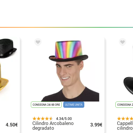
CONSEGNA 24/48 ORE
ULTIME UNITÀ
CONSEGNA 2
4.34/5.00
Cilindro Arcobaleno
Cappell
4.50€
3.99€
degradato
cilindro
nera