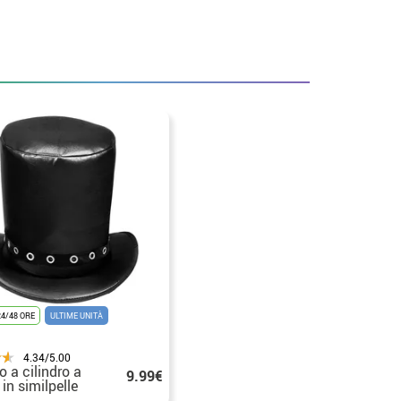
4/48 ORE
ULTIME UNITÀ
4.34/5.00
o a cilindro a
9.99€
 in similpelle