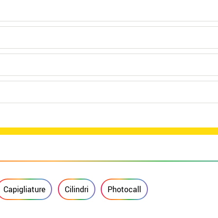
Capigliature
Cilindri
Photocall