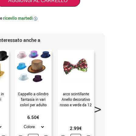
AGGIUNGI AL CARRELLO
 e
ricevilo
martedì
i
interessato anche a
 in
Cappello a cilindro
arco scintillante
Elegante cappello a
i
fantasia in vari
Anello decorativo
cilindro nero per
colori per adulto
rosso e verde da 12
bambini 25x22x10
cm
cm (Unica Bambini)
6.50€
2.99€
3.50€