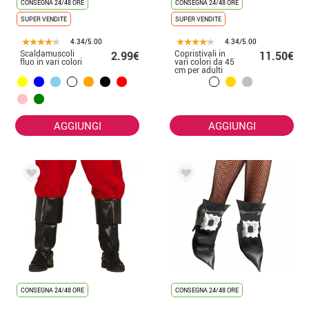
CONSEGNA 24/48 ORE
CONSEGNA 24/48 ORE
SUPER VENDITE
SUPER VENDITE
4.34/5.00
4.34/5.00
Scaldamuscoli
Copristivali in
2.99€
11.50€
fluo in vari colori
vari colori da 45
cm per adulti
AGGIUNGI
AGGIUNGI
CONSEGNA 24/48 ORE
CONSEGNA 24/48 ORE