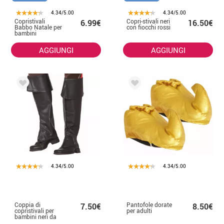
4.34/5.00
4.34/5.00
Copristivali
Copri-stivali neri
6.99€
16.50€
Babbo Natale per
con fiocchi rossi
bambini
AGGIUNGI
AGGIUNGI
4.34/5.00
4.34/5.00
Coppia di
Pantofole dorate
7.50€
8.50€
copristivali per
per adulti
bambini neri da
50 cm