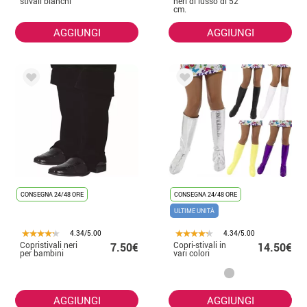
stivali bianchi
neri di lusso di 52
cm.
AGGIUNGI
AGGIUNGI
CONSEGNA 24/48 ORE
CONSEGNA 24/48 ORE
ULTIME UNITÀ
4.34/5.00
4.34/5.00
Copristivali neri
Copri-stivali in
7.50€
14.50€
per bambini
vari colori
AGGIUNGI
AGGIUNGI