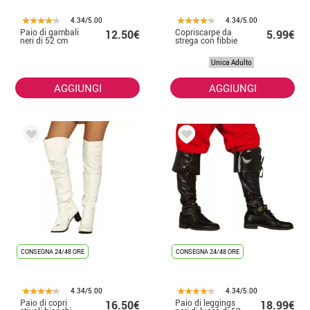
4.34/5.00
4.34/5.00
Paio di gambali
Copriscarpe da
12.50€
5.99€
neri di 52 cm
strega con fibbie
Unica Adulto
AGGIUNGI
AGGIUNGI
CONSEGNA 24/48 ORE
CONSEGNA 24/48 ORE
4.34/5.00
4.34/5.00
Paio di copri
Paio di leggings
16.50€
18.99€