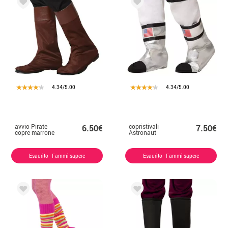
4.34/5.00
4.34/5.00
avvio Pirate
copristivali
6.50€
7.50€
copre marrone
Astronaut
Esaurito - Fammi sapere
Esaurito - Fammi sapere