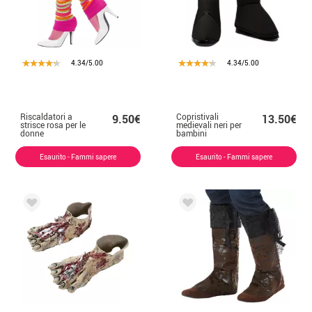
4.34/5.00
4.34/5.00
Riscaldatori a
Copristivali
9.50€
13.50€
strisce rosa per le
medievali neri per
donne
bambini
Esaurito - Fammi sapere
Esaurito - Fammi sapere