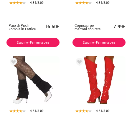
4.34/5.00
4.34/5.00
Paio di Piedi
Copriscarpe
16.50€
7.99€
Zombie in Lattice
marroni con rete
Esaurito - Fammi sapere
Esaurito - Fammi sapere
4.34/5.00
4.34/5.00