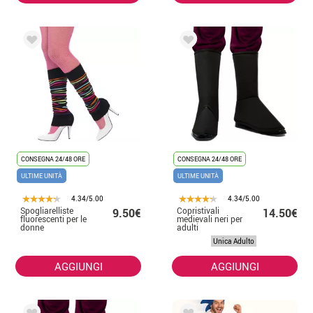
CONSEGNA 24/48 ORE
CONSEGNA 24/48 ORE
ULTIME UNITÀ
ULTIME UNITÀ
4.34/5.00
4.34/5.00
Spogliarelliste
Copristivali
9.50€
14.50€
fluorescenti per le
medievali neri per
donne
adulti
Unica Adulto
AGGIUNGI
AGGIUNGI