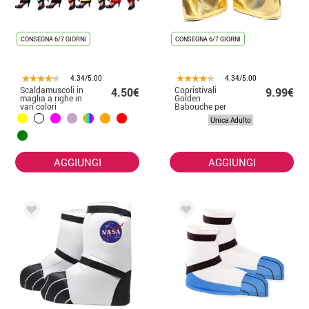
CONSEGNA 6/7 GIORNI
CONSEGNA 6/7 GIORNI
4.34/5.00
4.34/5.00
Scaldamuscoli in
Copristivali
4.50€
9.99€
maglia a righe in
Golden
vari colori
Babouche per
adulti
Unica Adulto
AGGIUNGI
AGGIUNGI