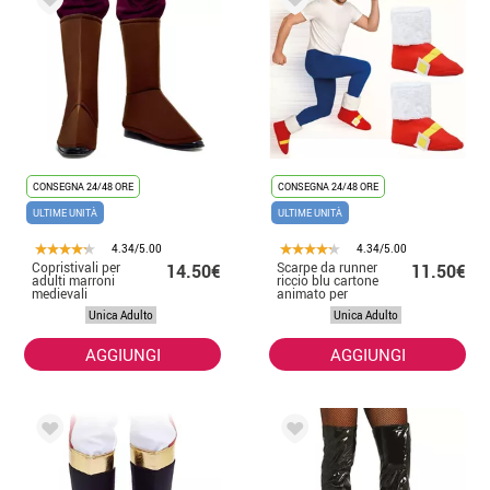
CONSEGNA 24/48 ORE
CONSEGNA 24/48 ORE
ULTIME UNITÀ
ULTIME UNITÀ
4.34/5.00
4.34/5.00
Copristivali per
Scarpe da runner
14.50€
11.50€
adulti marroni
riccio blu cartone
medievali
animato per
adulti
Unica Adulto
Unica Adulto
AGGIUNGI
AGGIUNGI