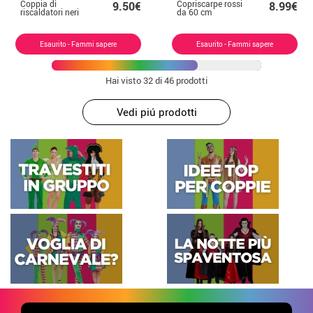
Coppia di
Copriscarpe rossi
9.50€
8.99€
riscaldatori neri
da 60 cm
Esaurito - Fammi sapere
Esaurito - Fammi sapere
Hai visto
32
di 46 prodotti
Vedi piú prodotti