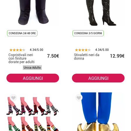
CONSEGNA 24/48 ORE
CONSEGNA 3/5 GIORNI
4.34/5.00
4.34/5.00
Copristivali neri
Stivaletti neri da
7.50€
12.99€
con finiture
donna
dorate per adulti
Unica Adulto
AGGIUNGI
AGGIUNGI