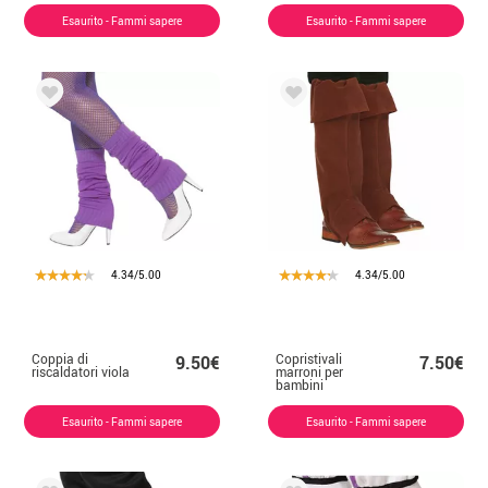
Esaurito - Fammi sapere
Esaurito - Fammi sapere
4.34/5.00
4.34/5.00
Coppia di
Copristivali
9.50€
7.50€
riscaldatori viola
marroni per
bambini
Esaurito - Fammi sapere
Esaurito - Fammi sapere