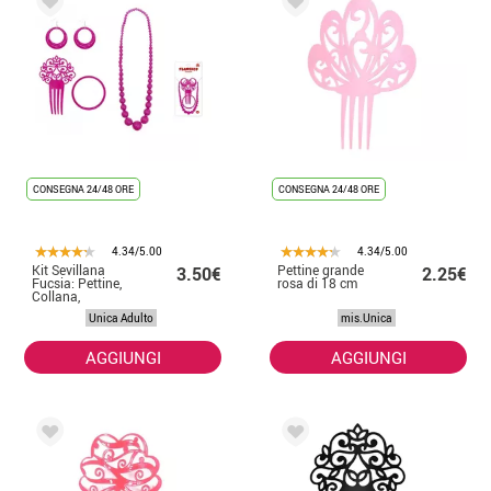
CONSEGNA 24/48 ORE
CONSEGNA 24/48 ORE
4.34/5.00
4.34/5.00
Kit Sevillana
Pettine grande
3.50€
2.25€
Fucsia: Pettine,
rosa di 18 cm
Collana,
Orecchini e
Unica Adulto
mis.Unica
Bracciale
AGGIUNGI
AGGIUNGI