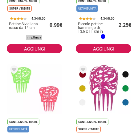
CONSEGNA 24/48 ORE
CONSEGNA 24/48 ORE
SUPER VENDITE
ULTIME UNITÀ
4.34/5.00
4.34/5.00
Pettine Sivigliana
Piccolo pettine
0.99€
2.25€
rosso da 14 cm
fiammingo di
13,6 x 11 cm in
vari colori
mis.Unica
AGGIUNGI
AGGIUNGI
CONSEGNA 24/48 ORE
CONSEGNA 24/48 ORE
ULTIME UNITÀ
SUPER VENDITE