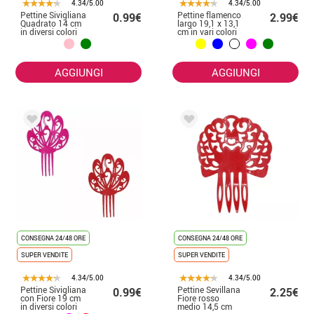
4.34/5.00
4.34/5.00
Pettine Sivigliana
Pettine flamenco
0.99€
2.99€
Quadrato 14 cm
largo 19,1 x 13,1
in diversi colori
cm in vari colori
AGGIUNGI
AGGIUNGI
CONSEGNA 24/48 ORE
CONSEGNA 24/48 ORE
SUPER VENDITE
SUPER VENDITE
4.34/5.00
4.34/5.00
Pettine Sivigliana
Pettine Sevillana
0.99€
2.25€
con Fiore 19 cm
Fiore rosso
in diversi colori
medio 14,5 cm