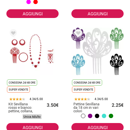
AGGIUNGI
AGGIUNGI
CONSEGNA 24/48 ORE
CONSEGNA 24/48 ORE
SUPER VENDITE
SUPER VENDITE
4.34/5.00
4.34/5.00
Kit Sevillana
Pettine Sevillana
3.50€
2.25€
rosso e bianco:
da 18 cm in vari
pettine, collana,
colori
orecchini e
Unica Adulto
braccialetto
AGGIUNGI
AGGIUNGI