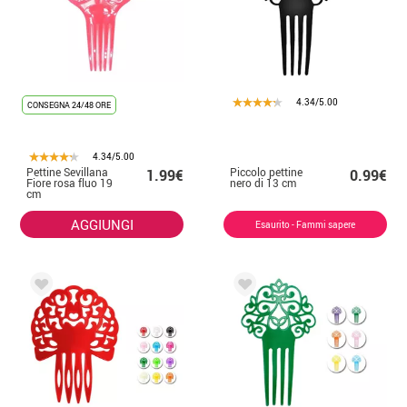
4.34/5.00
CONSEGNA 24/48 ORE
4.34/5.00
Pettine Sevillana
Piccolo pettine
1.99€
0.99€
Fiore rosa fluo 19
nero di 13 cm
cm
AGGIUNGI
Esaurito - Fammi sapere