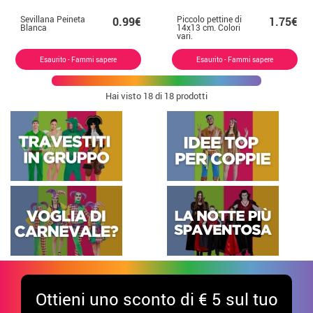
Sevillana Peineta
Piccolo pettine di
0.99€
1.75€
Blanca
14x13 cm. Colori
vari.
Esaurito - Fammi sapere
Esaurito - Fammi sapere
Hai visto
18
di 18 prodotti
Ottieni uno sconto di € 5 sul tuo