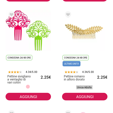
CONSEGNA 24/48 ORE
CONSEGNA 24/48 ORE
ULTIME UNITÀ
4.34/5.00
4.34/5.00
Pettine sivigliano
Pettine romano
2.25€
2.25€
a ventaglio di
in alloro dorato
vari colori
Unica Adulto
AGGIUNGI
AGGIUNGI