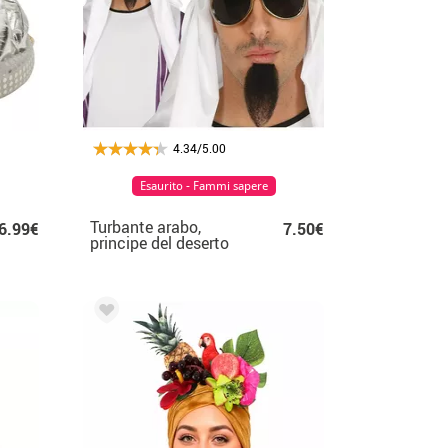
4.34/5.00
Esaurito - Fammi sapere
Turbante arabo,
6.99€
7.50€
principe del deserto