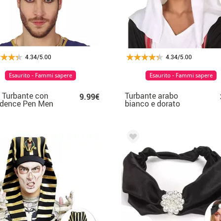
4.34/5.00
4.34/5.00
Esaurito - Fammi sapere
Esaurito - Fammi sapere
o Turbante con
Turbante arabo
9.99€
idence Pen Men
bianco e dorato