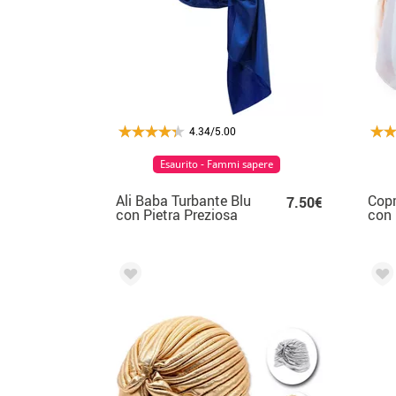
4.34/5.00
Esaurito - Fammi sapere
Ali Baba Turbante Blu
Copr
7.50€
con Pietra Preziosa
con 
colo