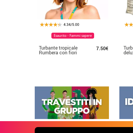
4.34/5.00
Esaurito - Fammi sapere
Turbante tropicale
Turb
7.50€
Rumbera con fiori
delu
uom