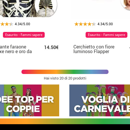
4.34/5.00
4.34/5.00
Esaurito - Fammi sapere
Esaurito - Fammi sapere
ante faraone
Cerchietto con fiore
14.50€
xe nero e oro da
luminoso Flapper
o
anni '20
Hai visto
20
di 20 prodotti