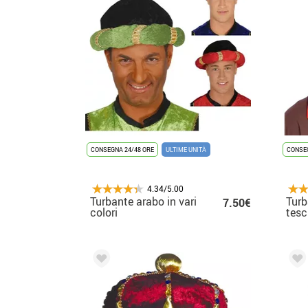
CONSEGNA 24/48 ORE
ULTIME UNITÀ
CONSEG
4.34/5.00
Turbante arabo in vari
Turb
7.50€
colori
tesc
adult
asso