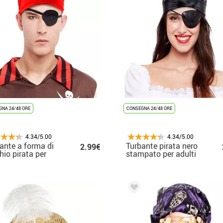
NA 24/48 ORE
CONSEGNA 24/48 ORE
4.34/5.00
4.34/5.00
ante a forma di
Turbante pirata nero
2.99€
hio pirata per
stampato per adulti
i in colori
rtiti