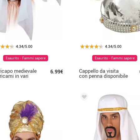
4.34/5.00
4.34/5.00
Esaurito - Fammi sapere
Esaurito - Fammi sapere
icapo medievale
Cappello da visita
6.99€
ricami in vari
con penna disponibile
ri
in 2 colori di 58 cm