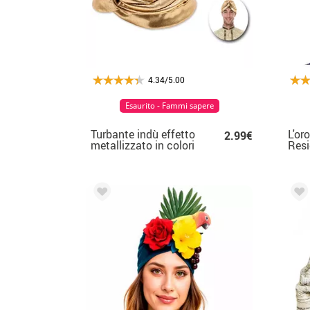
4.34/5.00
Esaurito - Fammi sapere
Turbante indù effetto
L'or
2.99€
metallizzato in colori
Res
assortiti