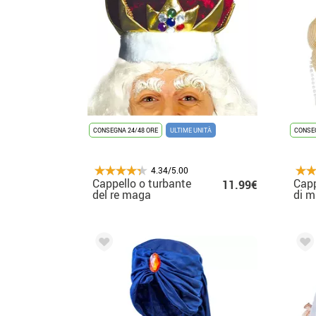
CONSEGNA 24/48 ORE
ULTIME UNITÀ
CONSEG
4.34/5.00
Cappello o turbante
Capp
11.99€
del re maga
di m
pagi