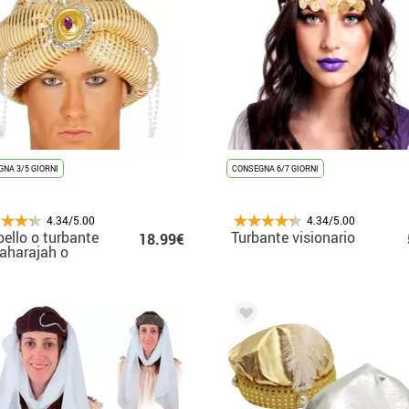
NA 3/5 GIORNI
CONSEGNA 6/7 GIORNI
4.34/5.00
4.34/5.00
ello o turbante
Turbante visionario
18.99€
aharajah o
na reale