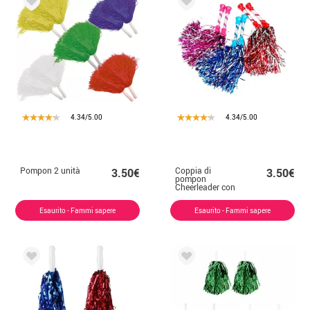
4.34/5.00
4.34/5.00
Pompon 2 unità
Coppia di
3.50€
3.50€
pompon
Cheerleader con
impugnatura
decorata
Esaurito - Fammi sapere
Esaurito - Fammi sapere