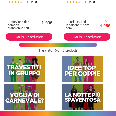
4.34/5.00
4.34/5.00
5.50€
Confezione da 9
Colori assortiti
1.99€
pompon
in cartone 2 pom-
4.95€
arancioni e neri
pom
fai da te da 9 m
Esaurito - Fammi sapere
Esaurito - Fammi sapere
Hai visto
16
di 16 prodotti