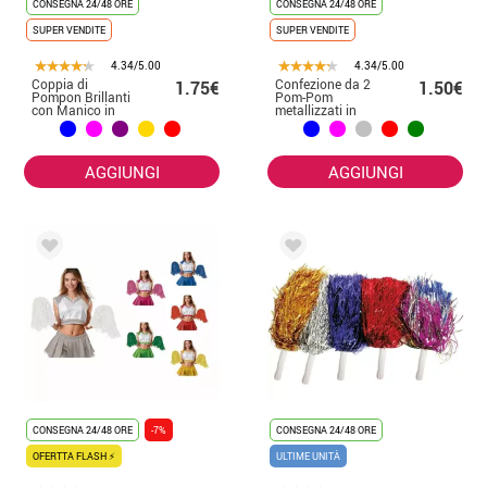
CONSEGNA 24/48 ORE
CONSEGNA 24/48 ORE
SUPER VENDITE
SUPER VENDITE
4.34/5.00
4.34/5.00
Coppia di
Confezione da 2
1.75€
1.50€
Pompon Brillanti
Pom-Pom
con Manico in
metallizzati in
diversi colori
vari colori
AGGIUNGI
AGGIUNGI
CONSEGNA 24/48 ORE
-7%
CONSEGNA 24/48 ORE
OFERTTA FLASH ⚡
ULTIME UNITÀ