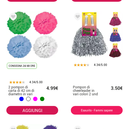
4.34/5.00
CONSEGNA 24/48 ORE
4.34/5.00
2 pompon di
Pompon di
4.99€
3.50€
carta di 42 cm di
cheerleader in
diametro in vari
vari colori 2 und
colori
AGGIUNGI
Esaurito - Fammi sapere