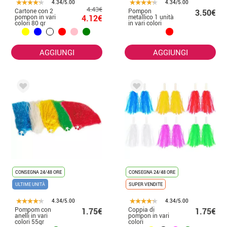
4.34/5.00
4.34/5.00
4.43€
Cartone con 2
Pompon
3.50€
pompon in vari
4.12€
metallico 1 unità
colori 80 gr
in vari colori
AGGIUNGI
AGGIUNGI
CONSEGNA 24/48 ORE
CONSEGNA 24/48 ORE
ULTIME UNITÀ
SUPER VENDITE
4.34/5.00
4.34/5.00
Pompom con
Coppia di
1.75€
1.75€
anelli in vari
pompon in vari
colori 55gr
colori