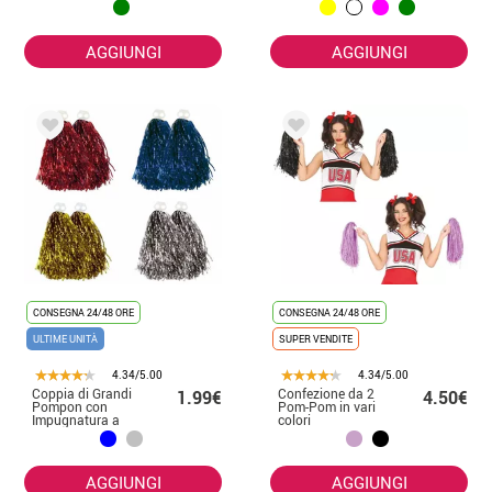
AGGIUNGI
AGGIUNGI
CONSEGNA 24/48 ORE
CONSEGNA 24/48 ORE
ULTIME UNITÀ
SUPER VENDITE
4.34/5.00
4.34/5.00
Coppia di Grandi
Confezione da 2
1.99€
4.50€
Pompon con
Pom-Pom in vari
Impugnatura a
colori
Dita in diversi
colori
AGGIUNGI
AGGIUNGI