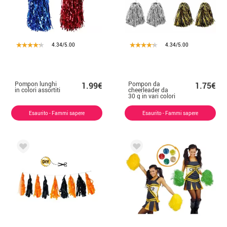
4.34/5.00
4.34/5.00
Pompon lunghi
Pompon da
1.99€
1.75€
in colori assortiti
cheerleader da
30 g in vari colori
Esaurito - Fammi sapere
Esaurito - Fammi sapere