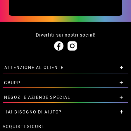
Divertiti sui nostri social!
ATTENZIONE AL CLIENTE
• Su di noi
GRUPPI
• Condizioni di vendita
• Avviso legale
privacy
Sconti speciali per gruppi.
NEGOZI E AZIENDE SPECIALI
• Attenzione al cliente
Contattaci qui
• Utilizzo dei cookies
Sconti speciali per gruppi.
HAI BISOGNO DI AIUTO?
•
Impostazioni dei cookie
Contattaci qui
Non ho ancora fatto l'ordine
ACQUISTI SICURI: