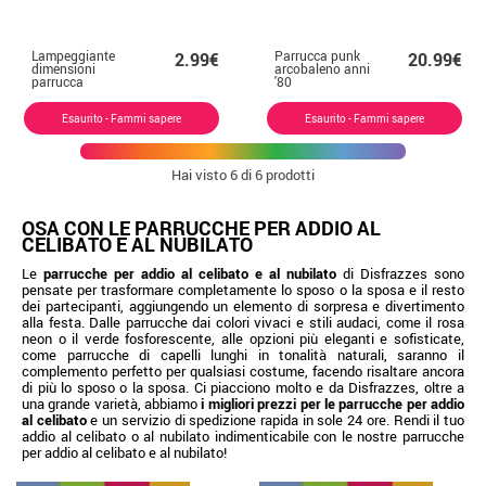
Lampeggiante
Parrucca punk
2.99€
20.99€
dimensioni
arcobaleno anni
parrucca
'80
rossa solo
Esaurito - Fammi sapere
Esaurito - Fammi sapere
Hai visto
6
di 6 prodotti
OSA CON LE PARRUCCHE PER ADDIO AL
CELIBATO E AL NUBILATO
Le
parrucche per addio al celibato e al nubilato
di Disfrazzes sono
pensate per trasformare completamente lo sposo o la sposa e il resto
dei partecipanti, aggiungendo un elemento di sorpresa e divertimento
alla festa. Dalle parrucche dai colori vivaci e stili audaci, come il rosa
neon o il verde fosforescente, alle opzioni più eleganti e sofisticate,
come parrucche di capelli lunghi in tonalità naturali, saranno il
complemento perfetto per qualsiasi costume, facendo risaltare ancora
di più lo sposo o la sposa. Ci piacciono molto e da Disfrazzes, oltre a
una grande varietà, abbiamo
i migliori prezzi per le parrucche per addio
al celibato
e un servizio di spedizione rapida in sole 24 ore. Rendi il tuo
addio al celibato o al nubilato indimenticabile con le nostre parrucche
per addio al celibato e al nubilato!