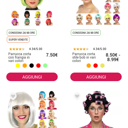
CONSEGNA 24/48 ORE
CONSEGNA 24/48 ORE
SUPER VENDITE
4.34/5.00
4.34/5.00
Parrucca corta
Parrucca corta
7.50€
8.50€ -
con frangia in
stile bob in vari
8.99€
vari colori
colori
AGGIUNGI
AGGIUNGI