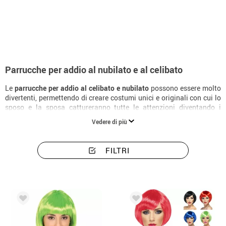
Inizio
Accessori
Parrucche
Parrucche per addio al nubilato e al celibato
Parrucche per addio al nubilato e al celibato
Le
parrucche per addio al celibato e nubilato
possono essere molto
divertenti, permettendo di creare costumi unici e originali con cui lo
sposo e la sposa cattureranno tutte le attenzioni diventando i
protagonisti principali della celebrazione. Lo sappiamo e, per
Vedere di più
questo, da Disfrazzes offriamo un
ampio catalogo di parrucche per
addio al celibato e nubilato
, sia per uomo che per donna, che
aggiungeranno un tocco di divertimento alla celebrazione. Sono
FILTRI
disponibili in una grande varietà di forme, dimensioni e colori, così
potrai scegliere quella che preferisci e che si adatta meglio al tema o
all'idea di addio al celibato o nubilato che hai in mente. Ne vorrai
portare via tutte!