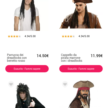
4.34/5.00
4.34/5.00
Parrucca dei
Cappello da
14.50€
11.99€
dreadlocks con
pirata marrone
berretto rosso
con i dreadlocks
Esaurito - Fammi sapere
Esaurito - Fammi sapere