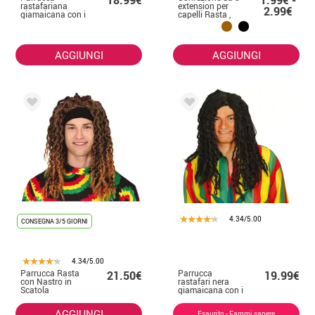
18.99€
1.99€ -
rastafariana
extension per
2.99€
giamaicana con i
capelli Rasta ,
dreadlocks
lunghe 50 cm, in
vari colori
AGGIUNGI
AGGIUNGI
4.34/5.00
CONSEGNA 3/5 GIORNI
4.34/5.00
Parrucca Rasta
Parrucca
21.50€
19.99€
con Nastro in
rastafari nera
Scatola
giamaicana con i
dreadlocks
AGGIUNGI
Esaurito - Fammi sapere