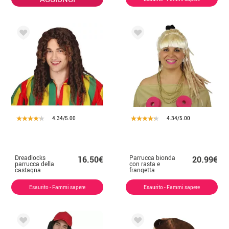
4.34/5.00
4.34/5.00
Dreadlocks
Parrucca bionda
16.50€
20.99€
parrucca della
con rasta e
castagna
frangetta
Esaurito - Fammi sapere
Esaurito - Fammi sapere