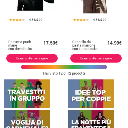
4.34/5.00
4.34/5.00
Parrucca punk
Cappello da
17.50€
14.99€
mane
pirata marrone
con dreadlocks neri
con i dreadlocks
Esaurito - Fammi sapere
Esaurito - Fammi sapere
Hai visto
12
di 12 prodotti