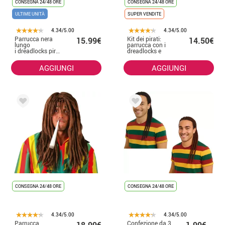
CONSEGNA 24/48 ORE
CONSEGNA 24/48 ORE
ULTIME UNITÀ
SUPER VENDITE
4.34/5.00
4.34/5.00
Parrucca nera
Kit dei pirati:
15.99€
14.50€
lungo
parrucca con i
i dreadlocks pirata
dreadlocks e
pizzetto
AGGIUNGI
AGGIUNGI
CONSEGNA 24/48 ORE
CONSEGNA 24/48 ORE
4.34/5.00
4.34/5.00
Parrucca
Confezione da 3