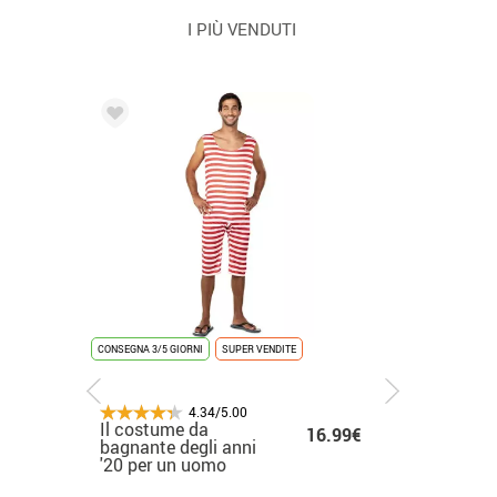
I PIÙ VENDUTI
CONSEGNA 3/5 GIORNI
CONSEGNA 24/48 ORE
CONSEGNA 24/48 ORE
SUPER VENDITE
NUOVO
ULTIME UNITÀ
CONSE
4.34/5.00
4.34/5.00
4.34/5.00
Il costume da
Costume da cantante
costume Zebra con
Co
.50€
14.50€
16.99€
19.50€
28.50€
bagnante degli anni
K-Pop bianco per
cappuccio e bambino
dor
'20 per un uomo
bambina
coda