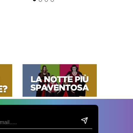
/48 ORE
SUPER VENDITE
4.34/5.00
cara Rumbero
21.99€
mo