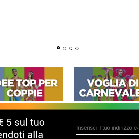
CONSEGNA 24
La Mas
per uo
€ 5 sul tuo
ndoti alla