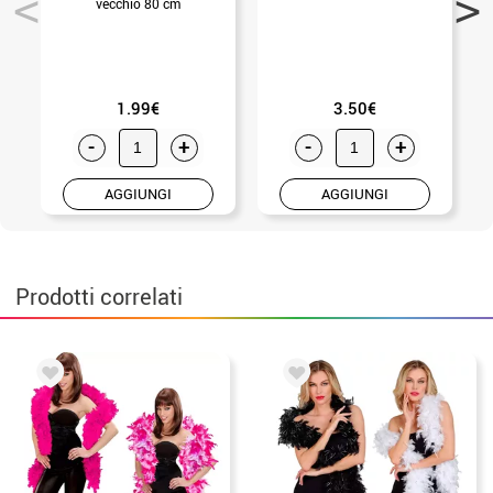
vecchio 80 cm
1.99€
3.50€
-
+
-
+
AGGIUNGI
AGGIUNGI
Prodotti correlati