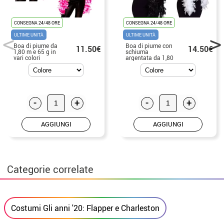
CONSEGNA 24/48 ORE
CONSEGNA 24/48 ORE
ULTIME UNITÀ
ULTIME UNITÀ
Boa di piume da
Boa di piume con
11.50€
14.50€
1,80 m e 65 g in
schiuma
vari colori
argentata da 1,80
m e 80 g in vari
colori
-
+
-
+
AGGIUNGI
AGGIUNGI
Categorie correlate
Costumi Gli anni '20: Flapper e Charleston