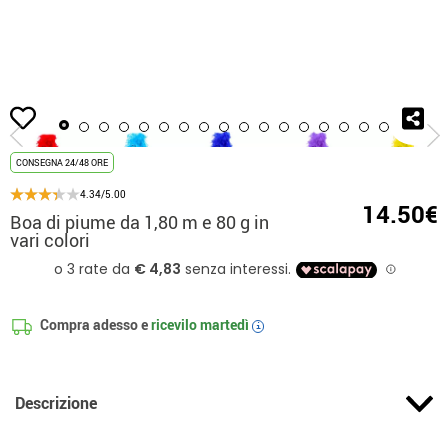
Inizio
Accessori
boa
Boa di piume da 1,80 m e 80 g in vari colori
CONSEGNA 24/48 ORE
4.34/5.00
14.50€
Boa di piume da 1,80 m e 80 g in
vari colori
Compra adesso e
ricevilo
martedì
i
Descrizione